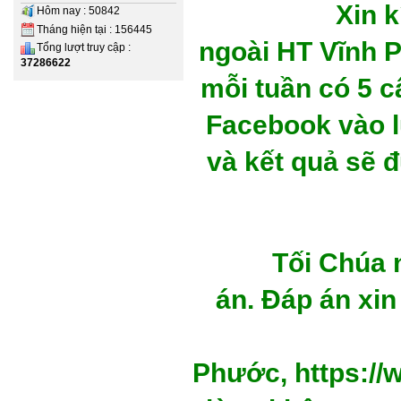
Xin kính mờ
Hôm nay : 50842
Tháng hiện tại : 156445
ngoài HT Vĩnh 
Tổng lượt truy cập :
37286622
mỗi tuần có 5 
Facebook vào l
và kết quả sẽ 
Tối Chúa 
án. Đáp án xin
Phước,
https:/