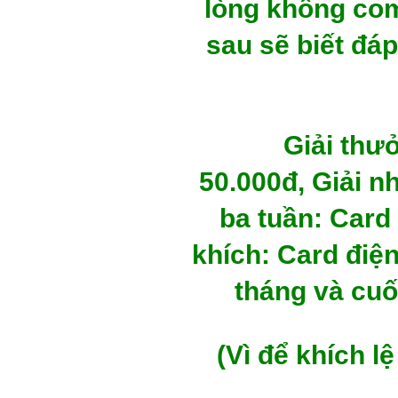
lòng không com
sau sẽ biết đáp
Giải thưở
50.000đ, Giải nh
ba tuần: Card 
khích: Card điện
tháng và cuố
(Vì để khích l