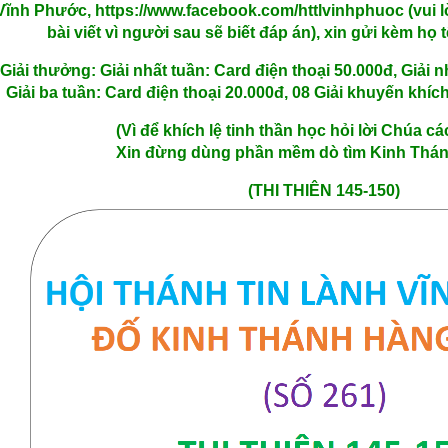
Vĩnh Phước,
https://www.facebook.com/httlvinhphuoc
(vui 
bài viết vì người sau sẽ biết đáp án), xin gửi kèm họ 
Giải thưởng: Giải nhất tuần: Card điện thoại 50.000đ, Giải n
Giải ba tuần: Card điện thoại 20.000đ, 08 Giải khuyến khích
(Vì để khích lệ tinh thần học hỏi lời Chúa c
Xin đừng dùng phần mềm dò tìm Kinh Thán
(THI THIÊN 145-150)