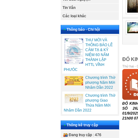
Tin Vắn
Các loại khác
•
Thông báo - Chi hội
THƯ MỜI VÀ
THÔNG BÁO LỄ
CẢM TẠ & KỶ
NIỆM 60 NĂM
ĐỐ KIN
THÀNH LẬP
HTTL VĨNH
Thứ hai - 
PHƯÓC
Chương trình Thờ
phượng Năm Mới
Nhâm Dần 2022
Chương trình Thờ
phượng Giao
ĐỐ KIN
Thừa Năm Mới
SỐ 26
Nhâm Dần 2022
01/9/2
21h00 07
•
Thống kê truy cập
Đang truy cập : 476