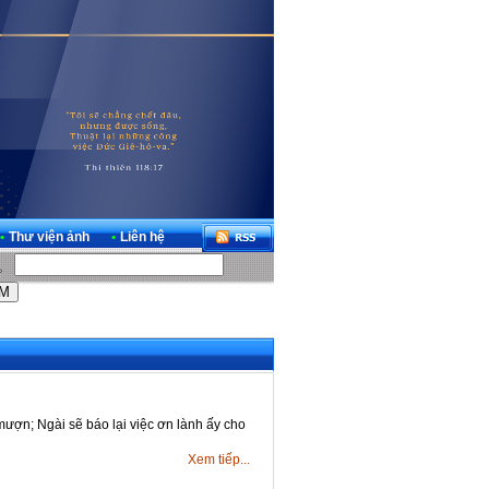
•
Thư viện ảnh
•
Liên hệ
mượn; Ngài sẽ báo lại việc ơn lành ấy cho
Xem tiếp...