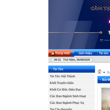
Trang nhất
•
Giới thiệu
•
Tin tức
09:31 Thứ Năm, 06/08/2026
•
Tin Tức
»
Dư
Tin Tức Hội Thánh
•
Bài M
Khối Truyền Giáo
Khối Cơ Đốc Giáo Dục
Các Ban Ngành Sinh Hoạt
Các Ban Ngành Phục Vụ
Tin Cầu Nguyện