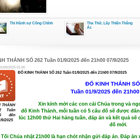
Thi Hành sự Công Chính
Tha Thứ, Lấy Thiện Thắng
Ác
H THÁNH SỐ 262 Tuần 01/9/2025 đến 21h00 07/9/2025
01/09/2025 01:00
ĐỐ KINH THÁNH SỐ 262 Tuần 01/9/2025 đến 21h00 07/9/2025
ĐỐ KINH THÁNH SỐ
Tuần 01/9/2025 đến 21h00
Xin kính mời các con cái Chúa trong và ngoà
H THÁNH
2 Tuần
đố Kinh Thánh, mỗi tuần có 5 câu đố sẽ được đăn
025 đến
lúc 12h00 thứ Hai hàng tuần, đáp án và kết quả sẽ 
/9/2025
đố mới.
Tối Chúa nhật 21h00 là hạn chót nhận gửi đáp án. Đáp án xi