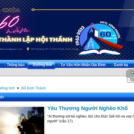
•
Thông báo
•
Dưỡng linh
•
Tư Vấn Hôn Nhân Gia Đình
•
Danh bạ
»
ỡng linh
Đố Kinh Thánh
ới
Yêu Thương Người Nghèo Khổ
“Ai thương xót kẻ nghèo, tức cho Đức Giê-hô-va vay 
người” (câu 17).