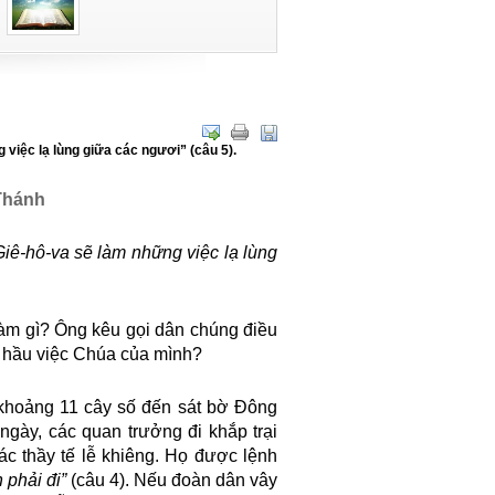
việc lạ lùng giữa các ngươi” (câu 5).
Thánh
iê-hô-va sẽ làm những việc lạ lùng
àm gì? Ông kêu gọi dân chúng điều
ự hầu việc Chúa của mình?
 khoảng 11 cây số đến sát bờ Đông
ngày, các quan trưởng đi khắp trại
c thầy tế lễ khiêng. Họ được lệnh
 phải đi”
(câu 4). Nếu đoàn dân vây