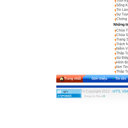
Thời K
Sống K
Tin Là
Sự Tuy
Chứng 
Những ti
Chúa T
Chúa S
Trang 
Trách 
Niềm V
Thập T
Sứ Điệ
Hình B
Nơi Tì
Thập T
Trang nhất
•
Giới thiệu
•
Tin tức
© Copyright 2012 -
HTTL Vĩn
Design by
Phuoc
®