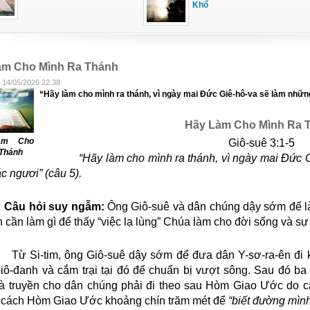
Khổ
àm Cho Mình Ra Thánh
 14/05/2026 22:38
“Hãy làm cho mình ra thánh, vì ngày mai Đức Giê-hô-va sẽ làm những 
Hãy Làm Cho Mình Ra 
àm Cho
Giô-suê 3:1-5
 Thánh
“Hãy làm cho mình ra thánh, vì ngày mai Đức G
c ngươi” (câu 5).
Câu hỏi suy ngẫm:
Ông Giô-suê và dân chúng dậy sớm để l
n cần làm gì để thấy “việc lạ lùng” Chúa làm cho đời sống và s
Từ Si-tim, ông Giô-suê dậy sớm để đưa dân Y-sơ-ra-ên đi
iô-đanh và cắm trại tại đó để chuẩn bị vượt sông. Sau đó ba 
à truyền cho dân chúng phải đi theo sau Hòm Giao Ước do cá
i cách Hòm Giao Ước khoảng chín trăm mét để
“biết đường mình