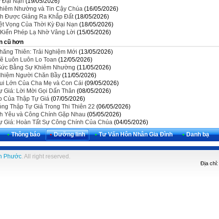
ỳ Đại Nạn
(19/05/2026)
hiêm Nhường và Tin Cậy Chúa
(16/05/2026)
nh Được Giảng Ra Khắp Đất
(18/05/2026)
ệt Vọng Của Thời Kỳ Đại Nạn
(18/05/2026)
Kiến Phép Lạ Nhờ Vâng Lời
(15/05/2026)
n cũ hơn
hăng Thiên: Trải Nghiệm Mới
(13/05/2026)
ẽ Luôn Luôn Lo Toan
(12/05/2026)
Sức Bằng Sự Khiêm Nhường
(11/05/2026)
Nhiệm Người Chăn Bầy
(11/05/2026)
ui Lớn Của Cha Mẹ và Con Cái
(09/05/2026)
ự Giá: Lời Mời Gọi Dấn Thân
(08/05/2026)
p Của Thập Tự Giá
(07/05/2026)
óng Thập Tự Giá Trong Thi Thiên 22
(06/05/2026)
nh Yêu và Công Chính Gặp Nhau
(05/05/2026)
ự Giá: Hoàn Tất Sự Công Chính Của Chúa
(04/05/2026)
•
Thông báo
•
Dưỡng linh
•
Tư Vấn Hôn Nhân Gia Đình
•
Danh bạ
h Phước
. All right reserved.
Địa chỉ