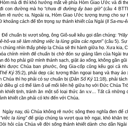
Hòm mà đi thì khó hướng mắt về phía Hòm Giao Ước và đi th
 đi con đường mà họ
“chưa đi đường ấy bao giờ”
(câu 4 BTTH
àm rẽ nước ra. Ngoài ra, Hòm Giao Ước tượng trưng cho sự 
ữ khoảng cách để tôn trọng sự thánh khiết của Ngài (
II Sa-mu-ê
Để chuẩn bị vượt sông, ông Giô-suê kêu gọi dân chúng:
“Hãy
ê-hô-va sẽ làm những việc lạ lùng giữa các ngươi”
(câu 5). Sự 
n chúng nhìn thấy phép lạ Chúa sẽ thi hành giữa họ. Xưa kia, 
hóa chính mình để chuẩn bị chờ đón sự giáng lâm của Ngài trướ
an đó họ phải giữ mình thánh sạch, giặt áo xống, không gần gũi
khi được Chúa ban phước, ông Gia-cốp cũng kêu gọi cả n
Thế Ký
35:2), phải dẹp các tượng thần ngoại bang và thay áo 
 Chúa thì họ phải có sự chuẩn bị (
Dân Số Ký
11:18), phải tách
cứ điều gì có thể làm ô uế mối liên hệ giữa họ với Đức Chúa Trờ
nh khiết tịnh, tránh ăn một số loại thức ăn v.v… Tất cả những
ánh khiết cần phải có khi đến với Chúa.
Ngày nay, dù Chúa không rẽ nước sông theo nghĩa đen để c
g
“việc lạ lùng”
để giúp chúng ta vượt qua trở ngại, khó khăn tr
Đòi hỏi của Chúa về đời sống thánh khiết dành cho dân Ngài 