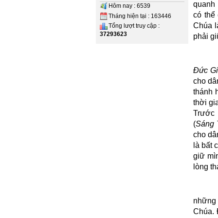
quanh 
Hôm nay : 6539
có thể
Tháng hiện tại : 163446
Chúa l
Tổng lượt truy cập :
37293623
phải gi
Đức Gi
cho dâ
thánh 
thời gi
Trước 
(
Sáng 
cho dân
là bất 
giữ mì
lòng th
nhữn
Chúa. 