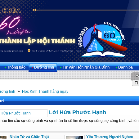
•
Thông báo
•
Dưỡng linh
•
Tư Vấn Hôn Nhân Gia Đình
•
Danh bạ
»
ỡng linh
Học Kinh Thánh hằng ngày
ới
Lời Hứa Phước Hạnh
nào tìm cầu sự công bình và sự nhân từ sẽ tìm được sự sống, sự công bình, và tôn 
Nhân Từ và Chân Thật
Yêu Thương Người Nghèo