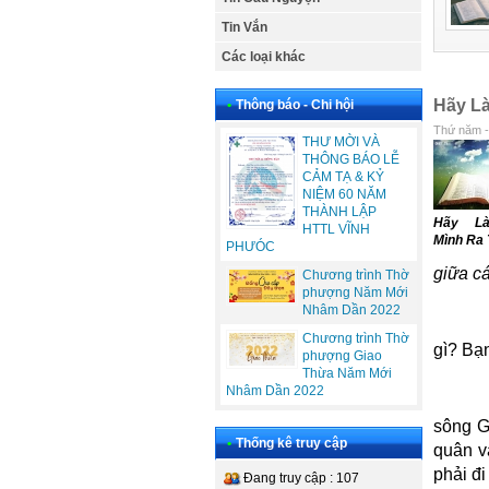
Tin Vắn
Các loại khác
Hãy L
•
Thông báo - Chi hội
Thứ năm -
THƯ MỜI VÀ
THÔNG BÁO LỄ
CẢM TẠ & KỶ
NIỆM 60 NĂM
THÀNH LẬP
Hãy L
HTTL VĨNH
Mình Ra
PHƯÓC
giữa cá
Chương trình Thờ
phượng Năm Mới
Nhâm Dần 2022
Chương trình Thờ
gì? Bạ
phượng Giao
Thừa Năm Mới
Nhâm Dần 2022
sông G
•
Thống kê truy cập
quân v
phải đ
Đang truy cập : 107