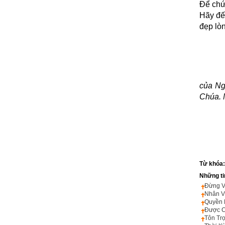
Để chứ
Hãy đến
đẹp lòn
Lạy Ch
của Ngà
Chúa.
Từ khóa
Những ti
Đừng V
Nhân V
Quyền 
Được C
Tôn Tr