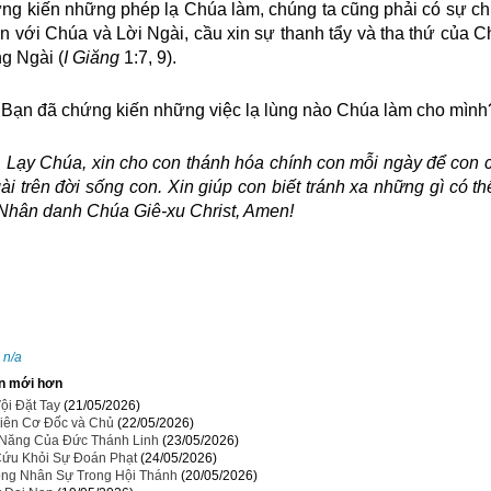
ng kiến những phép lạ Chúa làm, chúng ta cũng phải có sự ch
 với Chúa và Lời Ngài, cầu xin sự thanh tẩy và tha thứ của Chú
g Ngài (
I Giăng
1:7, 9).
Bạn đã chứng kiến những việc lạ lùng nào Chúa làm cho mình
úa, xin cho con thánh hóa chính con mỗi ngày để con chứ
i trên đời sống con. Xin giúp con biết tránh xa những gì có th
Nhân danh Chúa Giê-xu Christ, Amen!
:
n/a
n mới hơn
ội Đặt Tay
(21/05/2026)
iên Cơ Đốc và Chủ
(22/05/2026)
Năng Của Đức Thánh Linh
(23/05/2026)
ứu Khỏi Sự Đoán Phạt
(24/05/2026)
ọng Nhân Sự Trong Hội Thánh
(20/05/2026)