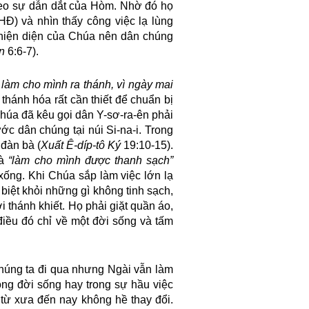
eo sự dẫn dắt của Hòm. Nhờ đó họ
Đ) và nhìn thấy công việc lạ lùng
hiện diện của Chúa nên dân chúng
n
6:6-7).
 làm cho mình ra thánh, vì ngày mai
thánh hóa rất cần thiết để chuẩn bị
Chúa đã kêu gọi dân Y-sơ-ra-ên phải
c dân chúng tại núi Si-na-i. Trong
 đàn bà (
Xuất Ê-díp-tô
Ký
19:10-15).
hà
“làm cho mình được thanh sạch”
xống. Khi Chúa sắp làm việc lớn lạ
 biệt khỏi những gì không tinh sạch,
i thánh khiết. Họ phải giặt quần áo,
 điều đó chỉ về một đời sống và tấm
húng ta đi qua nhưng Ngài vẫn làm
ong đời sống hay trong sự hầu việc
từ xưa đến nay không hề thay đổi.