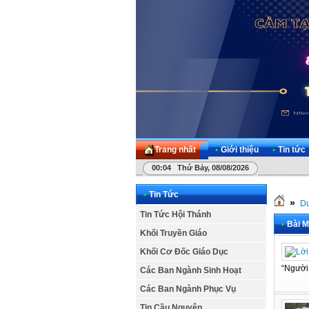
Trang nhất
•
Giới thiệu
•
Tin tức
00:04 Thứ Bảy, 08/08/2026
•
Tin Tức
»
Dư
Tin Tức Hội Thánh
•
Bài M
Khối Truyền Giáo
Khối Cơ Đốc Giáo Dục
“Người 
Các Ban Ngành Sinh Hoạt
Các Ban Ngành Phục Vụ
Tin Cầu Nguyện