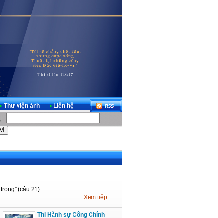
•
Thư viện ảnh
•
Liên hệ
trọng” (câu 21).
Xem tiếp...
Thi Hành sự Công Chính