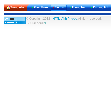
Trang nhất
•
Giới thiệu
•
Tin tức
•
Thông báo
•
Dưỡng linh
© Copyright 2012 -
HTTL Vĩnh Phước
. All right reserved.
Design by
Phuoc
®