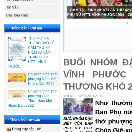
Tin Vắn
CẢM TẠ – SINH NHẬT LẦN THỨ 42
PHỤ NỮ HTTL VĨNH PHƯỚC 1984 – 2
Các loại khác
•
Thông báo - Chi hội
THƯ MỜI VÀ
THÔNG BÁO LỄ
CẢM TẠ & KỶ
NIỆM 60 NĂM
THÀNH LẬP
BUỔI NHÓM Đ
HTTL VĨNH
PHƯÓC
VĨNH PHƯỚC 
Chương trình Thờ
phượng Năm Mới
Nhâm Dần 2022
THƯƠNG KHÓ 2
Chương trình Thờ
phượng Giao
Thứ sáu - 02/04/2021 21:19
Thừa Năm Mới
Như thường
Nhâm Dần 2022
Ban Phụ nữ
BUỔI NHÓM ĐẶC
•
Thống kê truy cập
thờ phượng
BIỆT CỦA BAN
PHỤ NỮ HTTL
Chúa Giê-xu
Đang truy cập : 66