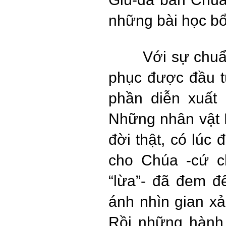
những bài học bổ
Với sự chuẩ
phục được đầu t
phần diễn xuất 
Những nhân vật 
đời thật, có lúc
cho Chúa -cứ c
“lừa”- đã đem đế
ánh nhìn gian xả
Rồi những hành