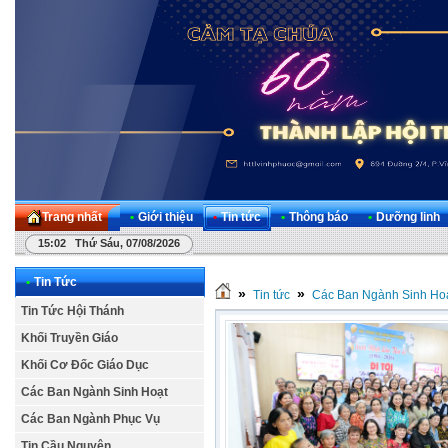
Trang nhất
•
Giới thiệu
•
Tin tức
•
Thông báo
•
Dưỡng linh
15:02 Thứ Sáu, 07/08/2026
•
Tin Tức
»
»
Tin tức
Các Ban Ngành Sinh Ho
Tin Tức Hội Thánh
Khối Truyền Giáo
Khối Cơ Đốc Giáo Dục
Các Ban Ngành Sinh Hoạt
Các Ban Ngành Phục Vụ
Tin Cầu Nguyện