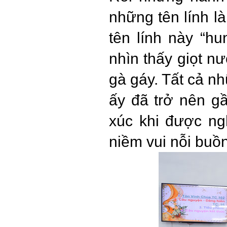
những tên lính l
tên lính này “hu
nhìn thấy giọt nư
gà gáy. Tất cả n
ấy đã trở nên g
xúc khi được ng
niềm vui nỗi buồ