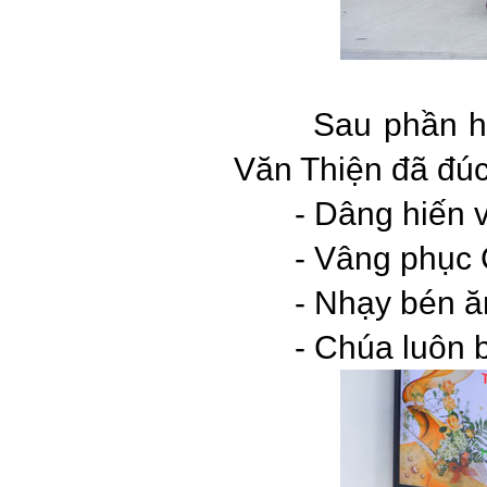
Sau phần h
Văn Thiện đã đúc 
- Dâng hiến v
- Vâng phục 
- Nhạy bén ă
- Chúa luôn b