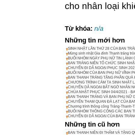
cho nhân loại kh
Từ khóa:
n/a
Những tin mới hơn
SINH NHẬT LẦN THỨ 28 CỦA BAN TRÁ
Mừng sinh nhật Gia đình Thanh tráng tr
BUỔI NHÓM NGÀY PHỤ NỮ TIN LÀNH 
BAN TRÁNG NIÊN TỔ CHỨC SINH NHẬT
CHUYẾN ĐI DÃ NGOẠI PHỤC SINH 20
BUỔI NHÓM CỦA BAN PHỤ NỮ VĨNH P
BAN THANH TRÁNG TẶNG PHẦN QUÀ 
CHƯƠNG TRÌNH CẢM TẠ SINH NHẬT L
CHUYẾN DÃ NGOẠI BẤT NGỜ NHÂN N
CHÚA NHẬT PHỤC SINH 04/4/2021 - BA
BAN THANH TRÁNG VÀ BAN PHỤ NỮ 
CHUYẾN THAM QUAN ĐÀ LẠT CỦA BA
Chương trình thông công Tráng-Thanh-T
BUỔI NHÓM THÔNG CÔNG CÁC BAN TR
CHUYẾN ĐI DÃ NGOẠI CỦA BAN TRÁN
Những tin cũ hơn
BAN THANH NIÊN ĐI THĂM VÀ TẶNG 