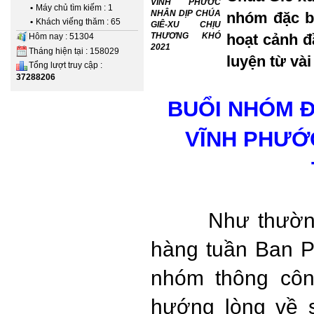
VĨNH PHƯỚC
•
Máy chủ tìm kiếm : 1
NHÂN DỊP CHÚA
nhóm đặc b
•
Khách viếng thăm : 65
GIÊ-XU CHỊU
THƯƠNG KHÓ
hoạt cảnh đ
Hôm nay : 51304
2021
Tháng hiện tại : 158029
luyện từ vài
Tổng lượt truy cập :
37288206
BUỔI NHÓM Đ
VĨNH PHƯỚC
Như thường lệ
hàng tuần Ban 
nhóm thông côn
hướng lòng về 