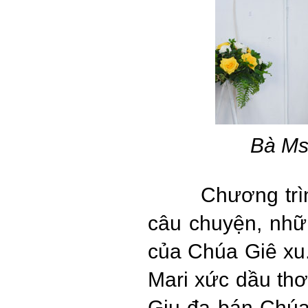
Bà Ms
Chương trì
câu chuyện, nhữ
của Chúa Giê xu.
Mari xức dầu thơ
Giu-đa bán Chúa