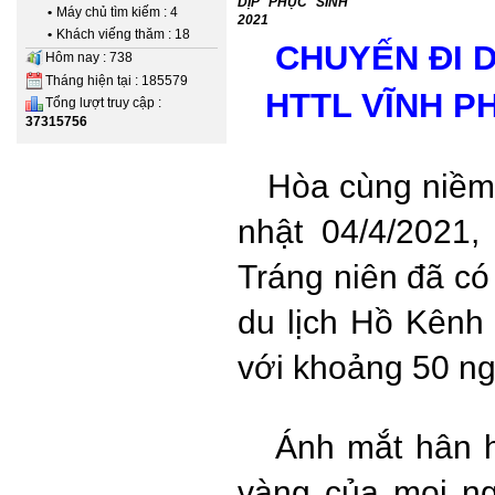
DỊP PHỤC SINH
•
Máy chủ tìm kiếm : 4
2021
•
Khách viếng thăm : 18
CHUYẾN ĐI 
Hôm nay : 738
Tháng hiện tại : 185579
HTTL VĨNH P
Tổng lượt truy cập :
37315756
Hòa cùng niềm 
nhật 04/4/2021
Tráng niên đã có 
du lịch Hồ Kênh
với khoảng 50 ng
Ánh mắt hân ho
vàng của mọi ng