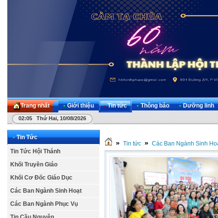
Trang nhất
•
Giới thiệu
•
Tin tức
•
Thông báo
•
Dưỡng linh
02:05 Thứ Hai, 10/08/2026
•
Tin Tức
»
»
Tin tức
Các Ban Ngành Sinh Ho
Tin Tức Hội Thánh
Khối Truyền Giáo
Khối Cơ Đốc Giáo Dục
Các Ban Ngành Sinh Hoạt
Các Ban Ngành Phục Vụ
Tin Cầu Nguyện