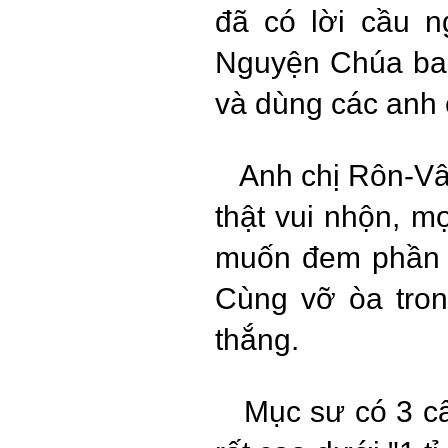
đã có lời cầu n
Nguyện Chúa ban
và dùng các anh 
Anh chị Rôn-Vân 
thật vui nhộn, m
muốn đem phần t
Cùng vỡ òa tron
thắng.
Mục sư có 3 câu