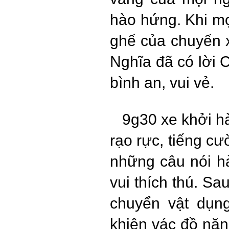
hào hứng. Khi mọ
ghế của chuyến
Nghĩa đã có lời
bình an, vui vẻ.
9g30 xe khởi hàn
rạo rực, tiếng c
những câu nói h
vui thích thú. Sa
chuyển vật dụn
khiên vác đồ nặ