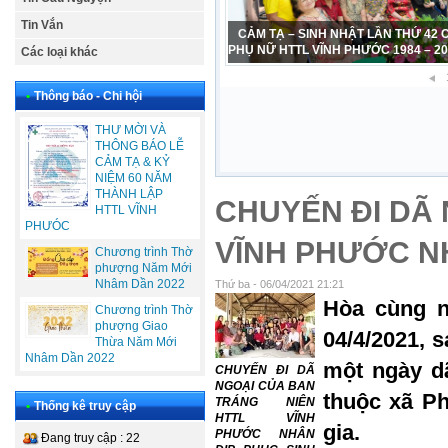
Tin Vắn
CẢM TẠ – SINH NHẬT LẦN THỨ 42
PHỤ NỮ HTTL VĨNH PHƯỚC 1984 – 2
Các loại khác
•
Thông báo - Chi hội
THƯ MỜI VÀ
THÔNG BÁO LỄ
CẢM TẠ & KỶ
NIỆM 60 NĂM
THÀNH LẬP
CHUYẾN ĐI DÃ 
HTTL VĨNH
PHƯÓC
VĨNH PHƯỚC NH
Chương trình Thờ
phượng Năm Mới
Nhâm Dần 2022
Thứ ba - 06/04/2021 21:21
Hòa cùng n
Chương trình Thờ
phượng Giao
04/4/2021, 
Thừa Năm Mới
Nhâm Dần 2022
một ngày dã
CHUYẾN ĐI DÃ
NGOẠI CỦA BAN
thuộc xã P
TRÁNG NIÊN
•
Thống kê truy cập
HTTL VĨNH
gia.
PHƯỚC NHÂN
Đang truy cập : 22