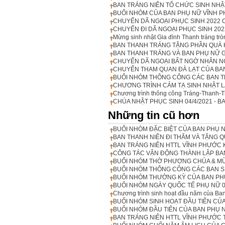
BAN TRÁNG NIÊN TỔ CHỨC SINH NHẬT
BUỔI NHÓM CỦA BAN PHỤ NỮ VĨNH P
CHUYẾN DÃ NGOẠI PHỤC SINH 2022 
CHUYẾN ĐI DÃ NGOẠI PHỤC SINH 20
Mừng sinh nhật Gia đình Thanh tráng tr
BAN THANH TRÁNG TẶNG PHẦN QUÀ 
BAN THANH TRÁNG VÀ BAN PHỤ NỮ 
CHUYẾN DÃ NGOẠI BẤT NGỜ NHÂN N
CHUYẾN THAM QUAN ĐÀ LẠT CỦA BA
BUỔI NHÓM THÔNG CÔNG CÁC BAN TR
CHƯƠNG TRÌNH CẢM TẠ SINH NHẬT L
Chương trình thông công Tráng-Thanh-T
CHÚA NHẬT PHỤC SINH 04/4/2021 - BA
Những tin cũ hơn
BUỔI NHÓM ĐẶC BIỆT CỦA BAN PHỤ 
BAN THANH NIÊN ĐI THĂM VÀ TẶNG 
BAN TRÁNG NIÊN HTTL VĨNH PHƯỚC 
CÔNG TÁC VẬN ĐỘNG THÀNH LẬP BA
BUỔI NHÓM THỜ PHƯỢNG CHÚA & MỪN
BUỔI NHÓM THÔNG CÔNG CÁC BAN SI
BUỔI NHÓM THƯỜNG KỲ CỦA BAN PHỤ
BUỔI NHÓM NGÀY QUỐC TẾ PHỤ NỮ 0
Chương trình sinh hoạt đầu năm của Ba
BUỔI NHÓM SINH HOẠT ĐẦU TIÊN CỦ
BUỔI NHÓM ĐẦU TIÊN CỦA BAN PHỤ
BAN TRÁNG NIÊN HTTL VĨNH PHƯỚC 