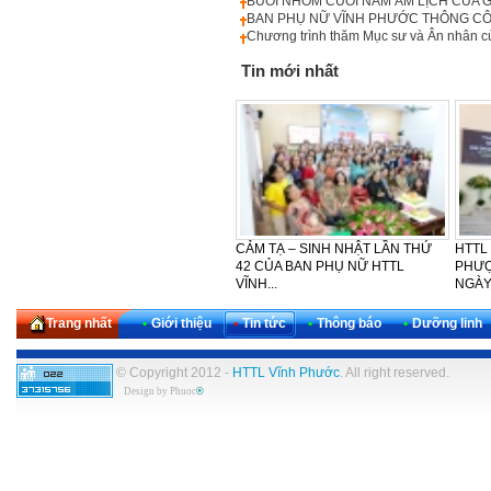
BUỔI NHÓM CUỐI NĂM ÂM LỊCH CỦA G
BAN PHỤ NỮ VĨNH PHƯỚC THÔNG CÔN
Chương trình thăm Mục sư và Ân nhân 
Tin mới nhất
LỄ CẢM TẠ - SINH NHẬT LẦN
CẢM TẠ – SINH NHẬT LẦN THỨ
HTTL
THỨ 30 CỦA KHU VỰC TÂY
42 CỦA BAN PHỤ NỮ HTTL
PHƯỢ
NAM...
VĨNH...
NGÀY
Trang nhất
•
Giới thiệu
•
Tin tức
•
Thông báo
•
Dưỡng linh
© Copyright 2012 -
HTTL Vĩnh Phước
. All right reserved.
Design by
Phuoc
®