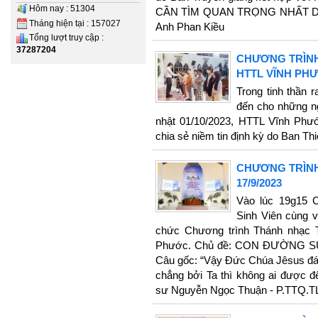
Hôm nay : 51304
CẦN TÌM QUAN TRỌNG NHẤT Diễn
Tháng hiện tại : 157027
Anh Phan Kiều
Tổng lượt truy cập :
37287204
CHƯƠNG TRÌNH
HTTL VĨNH PHƯ
Trong tinh thần 
đến cho những ng
nhật 01/10/2023, HTTL Vĩnh Phư
chia sẻ niềm tin định kỳ do Ban Thi
CHƯƠNG TRÌNH
17/9/2023
Vào lúc 19g15 C
Sinh Viên cùng v
chức Chương trình Thánh nhạc T
Phước. Chủ đề: CON ĐƯỜNG SỰ 
Câu gốc: “Vậy Đức Chúa Jêsus đáp 
chẳng bởi Ta thì không ai được đ
sư Nguyễn Ngọc Thuận - P.TTQ.T