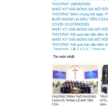
THƯƠNG"
(08/09/2020)
NHẬT KÝ GIẢI BÓNG ĐÁ MỞ RỘN
THƯƠNG" Đêm chung kết ngày 7/
BUỔI NHÓM LẠI ĐẦU TIÊN CỦA
COVID-19
(07/09/2020)
NHẬT KÝ GIẢI BÓNG ĐÁ MỞ RỘ
THƯƠNG" Kết quả trận đấu đêm th
NHẬT KÝ GIẢI BÓNG ĐÁ MỞ RỘ
THƯƠNG" Kết quả trận đấu đêm th
Trang trước
1
,
2
,
3
,
4
,
5
,
6
,
7
Trang sau
Tin mới nhất
LỄ CẢM TẠ - SINH NHẬT LẦN
CẢM TẠ – SINH NHẬT LẦN THỨ
HTTL
THỨ 30 CỦA KHU VỰC TÂY
42 CỦA BAN PHỤ NỮ HTTL
PHƯỢ
NAM...
VĨNH...
NGÀY