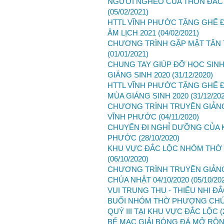
NGƯỜI NGHÈO CỦA THÔN ĐẮC 
(05/02/2021)
HTTL VĨNH PHƯỚC TẶNG GHẾ 
ÂM LỊCH 2021
(04/02/2021)
CHƯƠNG TRÌNH GẶP MẶT TÂN T
(01/01/2021)
CHUNG TAY GIÚP ĐỠ HỌC SINH
GIÁNG SINH 2020
(31/12/2020)
HTTL VĨNH PHƯỚC TẶNG GHẾ
MÙA GIÁNG SINH 2020
(31/12/20
CHƯƠNG TRÌNH TRUYỀN GIẢNG
VĨNH PHƯỚC
(04/11/2020)
CHUYẾN ĐI NGHỈ DƯỠNG CỦA K
PHƯỚC
(28/10/2020)
KHU VỰC ĐẮC LỘC NHÓM THỜ
(06/10/2020)
CHƯƠNG TRÌNH TRUYỀN GIẢNG
CHÚA NHẬT 04/10/2020
(05/10/20
VUI TRUNG THU - THIẾU NHI ĐẮ
BUỔI NHÓM THỜ PHƯỢNG CHÚA
QUÝ III TẠI KHU VỰC ĐẮC LỘC
(
BẾ MẠC GIẢI BÓNG ĐÁ MỞ RỘNG