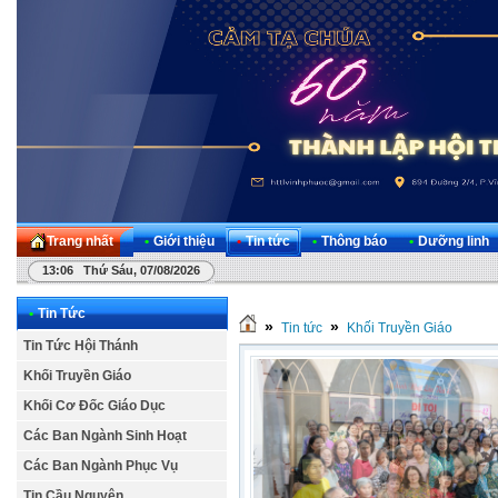
Trang nhất
•
Giới thiệu
•
Tin tức
•
Thông báo
•
Dưỡng linh
13:06 Thứ Sáu, 07/08/2026
•
Tin Tức
»
»
Tin tức
Khối Truyền Giáo
Tin Tức Hội Thánh
Khối Truyền Giáo
Khối Cơ Đốc Giáo Dục
Các Ban Ngành Sinh Hoạt
Các Ban Ngành Phục Vụ
Tin Cầu Nguyện