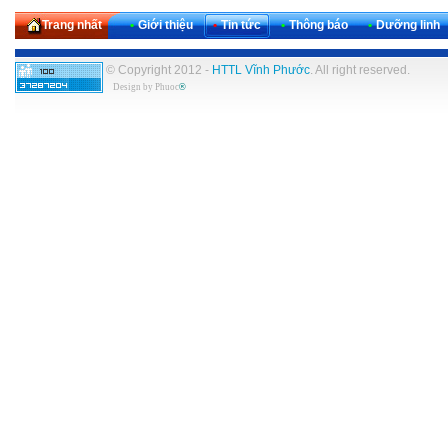
Trang nhất
•
Giới thiệu
•
Tin tức
•
Thông báo
•
Dưỡng linh
© Copyright 2012 -
HTTL Vĩnh Phước
. All right reserved.
Design by
Phuoc
®