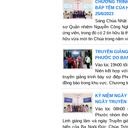
CHƯƠNG TRÌNH
BÁP TÊM CỦA 
25/6/2023
Sáng Chúa Nhật 
sư Quản nhiệm Nguyễn Công Nghĩ
ứng viên, trong đó có 2 tín hữu là t
hữu vừa mới tin Chúa trong năm v
TRUYỀN GIẢNG
PHƯỚC DO BAN
Vào lúc 19h00 tố
Niên kết hợp với
truyền giảng trình bày sứ điệp 
đồng bào trong khu vực. Chương tr
KỶ NIỆM NGÀY
NGÀY TRUYỀN 
Vào lúc 08h00 
Phước nhóm thờ
Linh giáng lâm và ngày Truyền giá
hiển của Ba Ngôi Đức Chúa Trờ