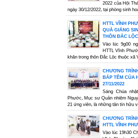
2022 của Hội Thá
ngày 30/12/2022, tại phòng sinh ho
HTTL VĨNH PH
QUÀ GIÁNG SI
THÔN ĐẮC LỘC
Vào lúc 9g00 ng
HTTL Vĩnh Phước
khăn trong thôn Đắc Lộc thuộc xã
CHƯƠNG TRÌNH
BÁP TÊM CỦA 
27/11/2022
Sáng Chúa nhật 
Phước, Mục sư Quản nhiệm Nguy
21 ứng viên, là những tân tín hữu v
CHƯƠNG TRÌNH
HTTL VĨNH PHƯỚ
Vào lúc 19h30 Ch