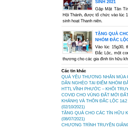
SINH 2021
Gặp Mặt Tân Tín
Hội Thánh, được tổ chức vào lúc 
sinh hoạt Thanh niên.
TẶNG QUÀ CHO
NHÓM ĐẮC LỘC
Vào lúc 15g30, 
Đắc Lộc, một con
thương cho các gia đình tín hữu k
Các tin khác
QUÀ YÊU THƯƠNG NHÂN MÙA C
DÂN NGHÈO TẠI ĐIỂM NHÓM Đ
HTTL VĨNH PHƯỚC – KHỐI TRU
COVID CHO VÙNG ĐẤT MỚI ĐẤT
KHÁNH) VÀ THÔN ĐẮC LỘC 1&2
(02/10/2021)
TẶNG QUÀ CHO CÁC TÍN HỮU 
(08/07/2021)
CHƯƠNG TRÌNH TRUYỀN GIẢNG