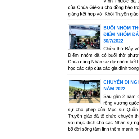
Vĩnh Phước đã tổ
của Chúa Giê-xu cho đồng bào tr
giảng kết hợp với Khối Truyền giáo
BUỔI NHÓM TH
ĐIỂM NHÓM ĐẮ
30/7/2022
Chiều thứ Bảy vừ
Điểm nhóm đã có buổi thờ phượ
Chúa cùng Nhân sự dự nhóm kết h
học các cấp của các gia đình tron
CHUYẾN ĐI NG
NĂM 2022
Sau gần 2 năm dà
rộng vương quốc
sự cho phép của Mục sư Quản 
Truyền giáo đã tổ chức chuyến t
với mục đích cho các Nhân sự ngh
bổ đời sống tâm linh thêm mạnh mẽ