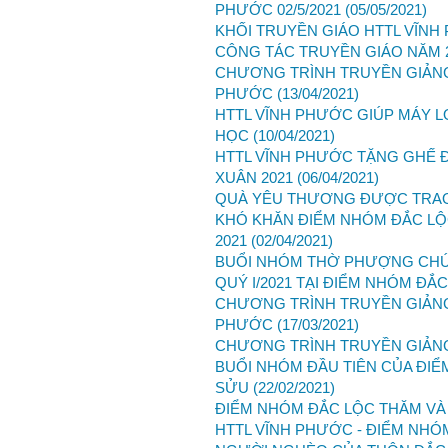
PHƯỚC 02/5/2021
(05/05/2021)
KHỐI TRUYỀN GIÁO HTTL VĨNH
CÔNG TÁC TRUYỀN GIÁO NĂM 
CHƯƠNG TRÌNH TRUYỀN GIẢNG
PHƯỚC
(13/04/2021)
HTTL VĨNH PHƯỚC GIÚP MÁY 
HỌC
(10/04/2021)
HTTL VĨNH PHƯỚC TẶNG GHẾ 
XUÂN 2021
(06/04/2021)
QUÀ YÊU THƯƠNG ĐƯỢC TRAO 
KHÓ KHĂN ĐIỂM NHÓM ĐẮC LỘ
2021
(02/04/2021)
BUỔI NHÓM THỜ PHƯỢNG CHÚA
QUÝ I/2021 TẠI ĐIỂM NHÓM ĐẮ
CHƯƠNG TRÌNH TRUYỀN GIẢNG
PHƯỚC
(17/03/2021)
CHƯƠNG TRÌNH TRUYỀN GIẢN
BUỔI NHÓM ĐẦU TIÊN CỦA ĐI
SỬU
(22/02/2021)
ĐIỂM NHÓM ĐẮC LỘC THĂM VÀ
HTTL VĨNH PHƯỚC - ĐIỂM NHÓ