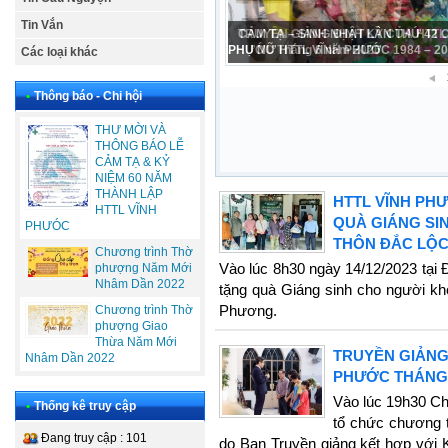
Tin Vắn
CẢM TẠ – SINH NHẬT LẦN THỨ 42
PHỤ NỮ HTTL VĨNH PHƯỚC 1984 – 2
Các loại khác
•
Thông báo - Chi hội
THƯ MỜI VÀ
THÔNG BÁO LỄ
CẢM TẠ & KỶ
NIỆM 60 NĂM
THÀNH LẬP
HTTL VĨNH PH
HTTL VĨNH
QUÀ GIÁNG SI
PHƯÓC
THÔN ĐẮC LỘC
Chương trình Thờ
Vào lúc 8h30 ngày 14/12/2023 tạ
phượng Năm Mới
Nhâm Dần 2022
tặng quà Giáng sinh cho người kh
Phương.
Chương trình Thờ
phượng Giao
Thừa Năm Mới
TRUYỀN GIẢNG
Nhâm Dần 2022
PHƯỚC THÁNG 
Vào lúc 19h30 Ch
•
Thống kê truy cập
tổ chức chương t
Đang truy cập : 101
do Ban Truyền giảng kết hợp với 