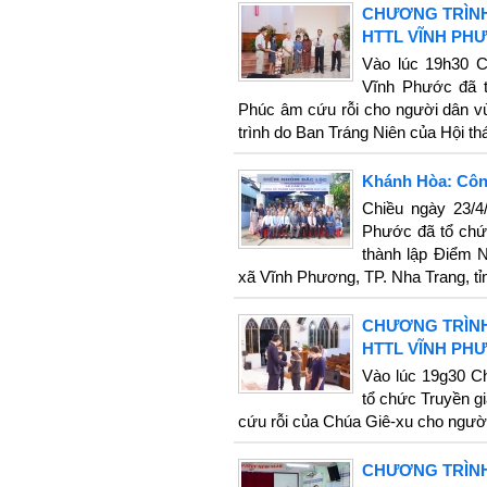
CHƯƠNG TRÌNH
HTTL VĨNH PHƯỚ
Vào lúc 19h30 Ch
Vĩnh Phước đã t
Phúc âm cứu rỗi cho người dân v
trình do Ban Tráng Niên của Hội th
Khánh Hòa: Côn
Chiều ngày 23/4
Phước đã tổ chứ
thành lập Điểm N
xã Vĩnh Phương, TP. Nha Trang, t
CHƯƠNG TRÌNH
HTTL VĨNH PH
Vào lúc 19g30 C
tổ chức Truyền g
cứu rỗi của Chúa Giê-xu cho người
CHƯƠNG TRÌNH