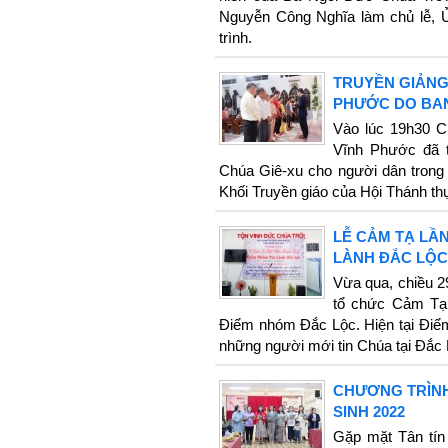
Nguyễn Công Nghĩa làm chủ lễ, 
trình.
TRUYỀN GIẢNG
PHƯỚC DO BAN
Vào lúc 19h30 Ch
Vĩnh Phước đã t
Chúa Giê-xu cho người dân trong
Khối Truyền giáo của Hội Thánh th
LỄ CẢM TẠ LẦ
LÀNH ĐẮC LỘC
Vừa qua, chiều 2
tổ chức Cảm Tạ
Điểm nhóm Đắc Lộc. Hiện tại Điể
những người mới tin Chúa tại Đắc 
CHƯƠNG TRÌNH
SINH 2022
Gặp mặt Tân tín