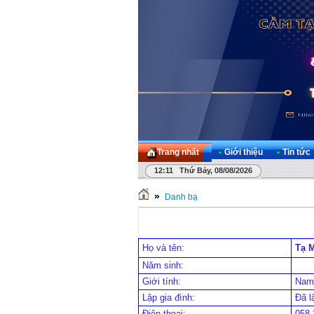
Trang nhất
•
Giới thiệu
•
Tin tức
12:11 Thứ Bảy, 08/08/2026
»
Danh bạ
Họ và tên:
Tạ 
Năm sinh:
Giới tính:
Nam
Lập gia đình:
Đã l
Điện thoại:
058.