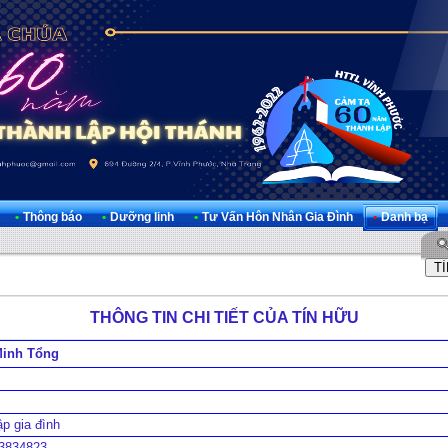
•
Thông báo
•
Dưỡng linh
•
Tư Vấn Hôn Nhân Gia Đình
•
Danh bạ
THÔNG TIN CHI TIẾT CỦA TÍN HỮU
Minh Tổng
ập gia đình
3834823