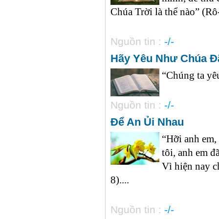
Chúa Trời là thể nào” (Rô-
Nguồn tin :
-/-
Hãy Yêu Như Chúa Đ
“Chúng ta yêu
Nguồn tin :
-/-
Để An Ủi Nhau
“Hỡi anh em, 
tôi, anh em đ
Vì hiện nay c
8)....
Nguồn tin :
-/-