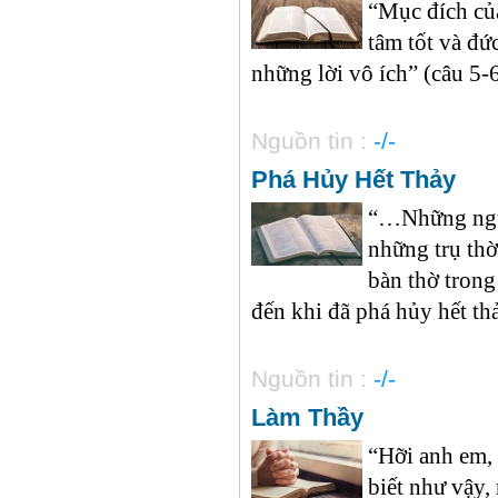
“Mục đích của
tâm tốt và đứ
những lời vô ích” (câu 5-6)
Nguồn tin :
-/-
Phá Hủy Hết Thảy
“…Những ngườ
những trụ th
bàn thờ trong
đến khi đã phá hủy hết thả
Nguồn tin :
-/-
Làm Thầy
“Hỡi anh em, 
biết như vậy,