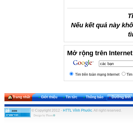
T
Nếu kết quả này kh
t
Mở rộng trên Internet
Tìm trên toàn mạng Internet
Tìm 
Trang nhất
•
Giới thiệu
•
Tin tức
•
Thông báo
•
Dưỡng linh
© Copyright 2012 -
HTTL Vĩnh Phước
. All right reserved.
Design by
Phuoc
®