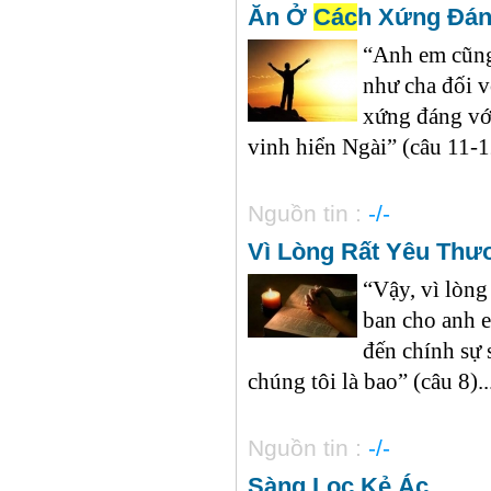
Ăn Ở
Các
h Xứng Đá
“Anh em cũng 
như cha đối v
xứng đáng vớ
vinh hiển Ngài” (câu 11-12
Nguồn tin :
-/-
Vì Lòng Rất Yêu Thư
“Vậy, vì lòng
ban cho anh 
đến chính sự 
chúng tôi là bao” (câu 8)..
Nguồn tin :
-/-
Sàng Lọc Kẻ Ác