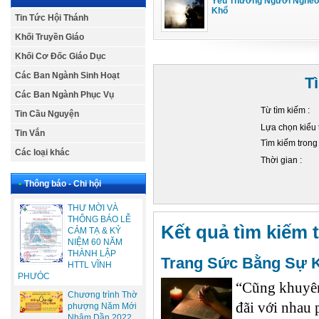
Yêu Thương Người Nghèo
Khổ
Tin Tức Hội Thánh
Khối Truyền Giáo
Khối Cơ Đốc Giáo Dục
Các Ban Ngành Sinh Hoạt
T
Các Ban Ngành Phục Vụ
Từ tìm kiếm :
Tin Cầu Nguyện
Lựa chọn kiểu 
Tin Vắn
Tìm kiếm trong
Các loại khác
Thời gian :
•
Thông báo - Chi hội
THƯ MỜI VÀ
THÔNG BÁO LỄ
Kết quả tìm kiếm t
CẢM TẠ & KỶ
NIỆM 60 NĂM
THÀNH LẬP
Trang Sức Bằng Sự
HTTL VĨNH
PHƯÓC
“Cũng khuyên
Chương trình Thờ
đãi với nhau
phượng Năm Mới
Nhâm Dần 2022