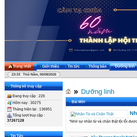
Trang nhất
•
Giới thiệu
•
Tin tức
•
Thông báo
•
Dưỡng linh
23:33 Thứ Năm, 06/08/2026
•
Thống kê truy cập
»
Dưỡng linh
Đang truy cập : 226
•
Bài Mới
Hôm nay : 30275
Tháng hiện tại : 136951
Nh
Tổng lượt truy cập :
37267128
“Nhờ sự nhân từ và chân thật tội lỗi đượ
•
Tin Tức