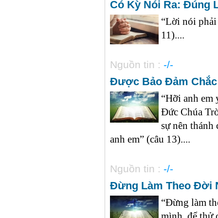
Có Kỳ Nói Ra: Đúng 
“Lời nói phải
11)....
Nguồn tin :
-/-
Được Bảo Đảm Chắc
“Hỡi anh em y
Đức Chúa Trời
sự nên thánh 
anh em” (câu 13)....
Nguồn tin :
-/-
Đừng Làm Theo Đời 
“Đừng làm the
mình, để thử 