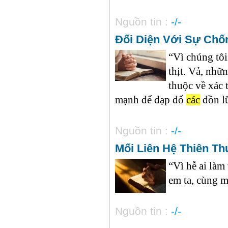
Nguồn tin :
-/-
Đối Diện Với Sự Chố
“Vì chúng tôi
thịt. Vả, nhữ
thuộc về xác 
mạnh để đạp đổ
các
đồn lũ
Nguồn tin :
-/-
Mối Liên Hệ Thiên T
“Vì hễ ai làm 
em ta, cùng mẹ
Nguồn tin :
-/-