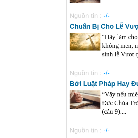
Nguồn tin :
-/-
Chuẩn Bị Cho Lễ Vư
“Hãy làm cho 
không men, n
sinh lễ Vượt q
Nguồn tin :
-/-
Bởi Luật Pháp Hay Đ
“Vậy nếu miệ
Đức Chúa Trời
(câu 9)....
Nguồn tin :
-/-