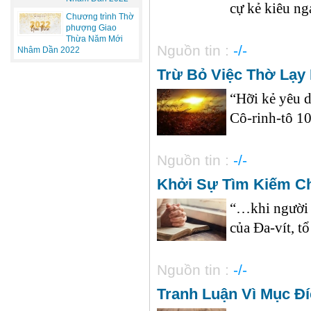
cự kẻ kiêu ng
Chương trình Thờ
phượng Giao
Thừa Năm Mới
Nguồn tin :
-/-
Nhâm Dần 2022
Trừ Bỏ Việc Thờ Lạy
“Hỡi kẻ yêu d
Cô-rinh-tô 10:
Nguồn tin :
-/-
Khởi Sự Tìm Kiếm C
“…khi người h
của Đa-vít, tổ
Nguồn tin :
-/-
Tranh Luận Vì Mục Đí