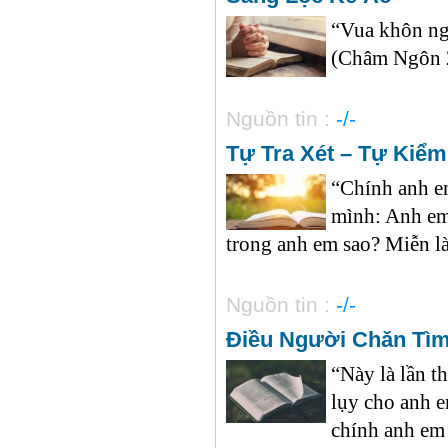
“Vua khôn ngo
(Châm Ngôn 2
Nguồn tin :
-/-
Tự Tra Xét – Tự Kiể
“Chính anh em
mình: Anh em
trong anh em sao? Miễn là
Nguồn tin :
-/-
Điều Người Chăn Tì
“Này là lần t
lụy cho anh e
chính anh em 