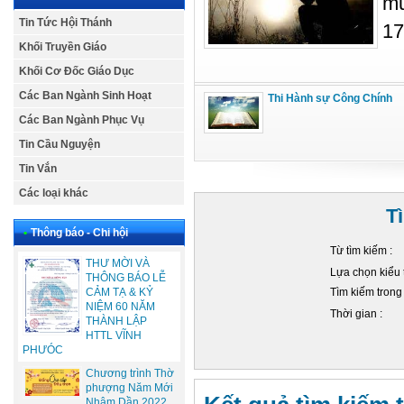
mư
Tin Tức Hội Thánh
17
Khối Truyền Giáo
Khối Cơ Đốc Giáo Dục
Các Ban Ngành Sinh Hoạt
Thi Hành sự Công Chính
Các Ban Ngành Phục Vụ
Tin Cầu Nguyện
Tin Vắn
Các loại khác
T
•
Thông báo - Chi hội
Từ tìm kiếm :
THƯ MỜI VÀ
Lựa chọn kiểu 
THÔNG BÁO LỄ
Tìm kiếm trong
CẢM TẠ & KỶ
NIỆM 60 NĂM
Thời gian :
THÀNH LẬP
HTTL VĨNH
PHƯÓC
Chương trình Thờ
phượng Năm Mới
Nhâm Dần 2022