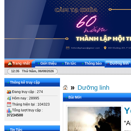
Trang nhất
•
Giới thiệu
•
Tin tức
•
Thông báo
•
Dưỡng linh
12:35 Thứ Năm, 06/08/2026
•
Thống kê truy cập
»
Dưỡng linh
Đang truy cập : 274
•
Bài Mới
Hôm nay : 28995
Tháng hiện tại : 104323
Y
Tổng lượt truy cập :
37234500
“A
•
Tin Tức