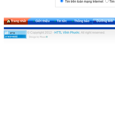
Tìm trên toàn mạng Internet
Tìm 
Trang nhất
•
Giới thiệu
•
Tin tức
•
Thông báo
•
Dưỡng linh
© Copyright 2012 -
HTTL Vĩnh Phước
. All right reserved.
Design by
Phuoc
®