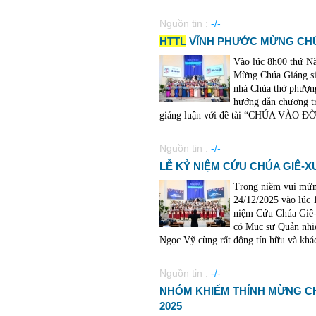
Nguồn tin :
-/-
HTTL
VĨNH PHƯỚC MỪNG CHÚA
Vào lúc 8h00 thứ N
Mừng Chúa Giáng sin
nhà Chúa thờ phượn
hướng dẫn chương t
giảng luận với đề tài “CHÚA VÀO ĐỜI
Nguồn tin :
-/-
LỄ KỶ NIỆM CỨU CHÚA GIÊ-XU
Trong niềm vui mừn
24/12/2025 vào lúc
niệm Cứu Chúa Giê-
có Mục sư Quản nhi
Ngọc Vỹ cùng rất đông tín hữu và khách
Nguồn tin :
-/-
NHÓM KHIẾM THÍNH MỪNG CH
2025