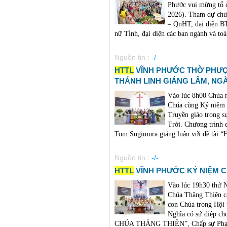
Phước vui mừng tổ c
2026). Tham dự chư
– QnHT, đại diện B
nữ Tỉnh, đại diện các ban ngành và toà
Nguồn tin :
-/-
HTTL
VĨNH PHƯỚC THỜ PHƯỢ
THÁNH LINH GIÁNG LÂM, NG
Vào lúc 8h00 Chúa 
Chúa cùng Kỷ niệm 
Truyền giáo trong s
Trời. Chương trình
Tom Sugimura giảng luận với đề tà
Nguồn tin :
-/-
HTTL
VĨNH PHƯỚC KỶ NIỆM C
Vào lúc 19h30 thứ
Chúa Thăng Thiên cá
con Chúa trong Hội
Nghĩa có sứ điệp c
CHÚA THĂNG THIÊN”, Chấp sự Phạm 