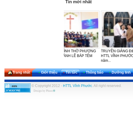
Tin mới nhất
LỄ CẢM TẠ - SINH NHẬT LẦN
CẢM TẠ – SINH NHẬT LẦN THỨ
HTTL
THỨ 30 CỦA KHU VỰC TÂY
42 CỦA BAN PHỤ NỮ HTTL
PHƯỢ
NAM...
VĨNH...
NGÀY
Trang nhất
•
Giới thiệu
•
Tin tức
•
Thông báo
•
Dưỡng linh
© Copyright 2012 -
HTTL Vĩnh Phước
. All right reserved.
Design by
Phuoc
®