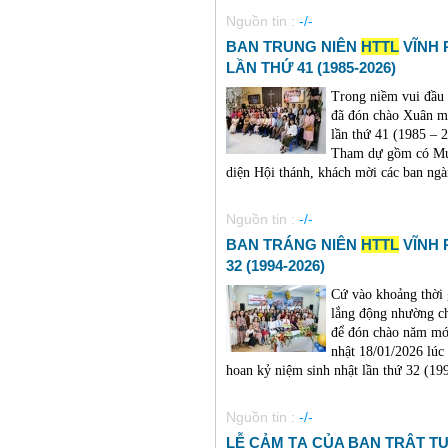
Nguồn tin :
-/-
BAN TRUNG NIÊN
HTTL
VĨNH 
LẦN THỨ 41 (1985-2026)
Trong niềm vui đầu
đã đón chào Xuân m
lần thứ 41 (1985 – 2
Tham dự gồm có Mụ
diện Hội thánh, khách mời các ban ngành
Nguồn tin :
-/-
BAN TRÁNG NIÊN
HTTL
VĨNH 
32 (1994-2026)
Cứ vào khoảng thời 
lắng động nhường c
để đón chào năm mớ
nhật 18/01/2026 lú
hoan kỷ niệm sinh nhật lần thứ 32 (1994
Nguồn tin :
-/-
LỄ CẢM TẠ CỦA BAN TRẬT T