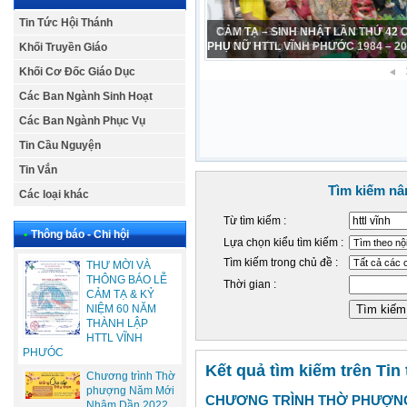
Tin Tức Hội Thánh
CẢM TẠ – SINH NHẬT LẦN THỨ 42
PHỤ NỮ HTTL VĨNH PHƯỚC 1984 – 2
Khối Truyền Giáo
Khối Cơ Đốc Giáo Dục
Các Ban Ngành Sinh Hoạt
Các Ban Ngành Phục Vụ
Tin Cầu Nguyện
Tin Vắn
Tìm kiếm nâ
Các loại khác
Từ tìm kiếm :
•
Thông báo - Chi hội
Lựa chọn kiểu tìm kiếm :
Tìm kiếm trong chủ đề :
THƯ MỜI VÀ
THÔNG BÁO LỄ
Thời gian :
CẢM TẠ & KỶ
NIỆM 60 NĂM
THÀNH LẬP
HTTL VĨNH
PHƯÓC
Kết quả tìm kiếm trên Tin
Chương trình Thờ
phượng Năm Mới
CHƯƠNG TRÌNH THỜ PHƯỢNG
Nhâm Dần 2022