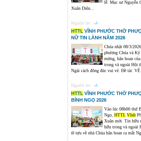
lễ: Mục sư Nguyễn 
Xuân Diệu...
Nguồn tin :
-/-
HTTL
VĨNH PHƯỚC THỜ PHƯỢ
NỮ TIN LÀNH NĂM 2026
Chúa nhật 08/3/202
phượng Chúa và Kỷ 
mừng, hân hoan của 
trong và ngoài Hội 
Ngài cách đông đúc vui vẻ. Đề tài:
Nguồn tin :
-/-
HTTL
VĨNH PHƯỚC THỜ PHƯỢ
BÍNH NGỌ 2026
Vào lúc 08h00 thứ 
Ngọ,
HTTL
Vĩnh
Ph
Xuân mới. Tín hữu n
hữu trong và ngoài 
tề tựu về nhà Chúa hân hoan ra mắt Ng