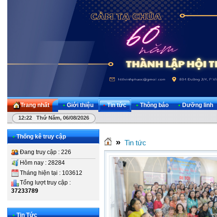
Trang nhất
•
Giới thiệu
•
Tin tức
•
Thông báo
•
Dưỡng linh
12:22 Thứ Năm, 06/08/2026
•
Thống kê truy cập
»
Tin tức
Đang truy cập : 226
Hôm nay : 28284
Tháng hiện tại : 103612
Tổng lượt truy cập :
37233789
•
Tin Tức