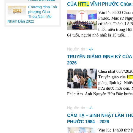
CỦA
HTTL
VĨNH PHƯỚC Chúa nh
Chương trình Thờ
phượng Giao
Vào lúc 8h00 Chúa n
Thừa Năm Mới
Phước, Mục sư Nguy
Nhâm Dần 2022
cử hành Thánh Lễ B
thiếu niên trong Hội
64 tuổi, người nhỏ nhất là 15 tuổi....
Nguồn tin :
-/-
TRUYỀN GIẢNG ĐỊNH KỲ CỦA
2026
Chúa nhật 05/7/202
Truyền giáo của
HT
giảng định kỳ. Nhiề
hữu được mời đến. 
Phúc Âm. Anh Nguyễn Hữu Đây hướng 
Nguồn tin :
-/-
CẢM TẠ – SINH NHẬT LẦN TH
PHƯỚC 1984 – 2026
Vào lúc 14h30 thứ 