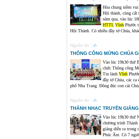
Hòa chung niềm vui
Hội thánh, cùng cất
năm qua, vào lúc 18
HTTL
Vĩnh
Phước t
Hội Thánh. Có nhiều đầy tớ Chúa, khác
Nguồn tin :
-/-
THÔNG CÔNG MỪNG CHÚA GI
Vào lúc 19h30 thứ 
chức Thông công Mừ
Tin lành
Vĩnh
Phước
đầy tớ Chúa, các ca 
phố Nha Trang. Đông đúc con cái Chú
Nguồn tin :
-/-
THÁNH NHẠC TRUYỀN GIẢNG 
Vào lúc 19h30 thứ 
chương trình Thánh
giảng diễn ra trong
Phúc Âm. Có 7 người