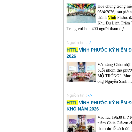
Hòa chung trong niề
05/4/2026, sau giờ 
thánh
Vĩnh
Phước đã 
Khu Du Lịch Trăm 
Trang với hơn 400 người tham dự....
Nguồn tin :
-/-
HTTL
VĨNH PHƯỚC KỶ NIỆM Đ
2026
Vào sáng Chúa nhật
buổi nhóm thờ phư
MỘ TRỐNG”. Mục sư
ông Nguyễn Sanh hướ
Nguồn tin :
-/-
HTTL
VĨNH PHƯỚC KỶ NIỆM Đ
KHÓ NĂM 2026
Vào lúc 19h30 thứ 
niệm Chúa Giê-xu c
tham dự lễ cách đô