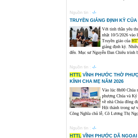
Nguồn tin :
-/-
TRUYỀN GIẢNG ĐỊNH KỲ CỦA
Với tinh thần yêu t
nhật 10/5/2026 vào 
Truyền giáo của
HT
giảng định kỳ. Nhiề
đến. Mục sư Nguyễn Đan Chiêu trình bà
Nguồn tin :
-/-
HTTL
VĨNH PHƯỚC THỜ PHƯỢ
KÍNH CHA MẸ NĂM 2026
Vào lúc 8h00 Chúa 
phượng Chúa và Kỷ 
về nhà Chúa đông đú
Hội thánh trong sự
Công Nghĩa chủ lễ, Cô Lương Thị Ngọc
Nguồn tin :
-/-
HTTL
VĨNH PHƯỚC DÃ NGOẠI 