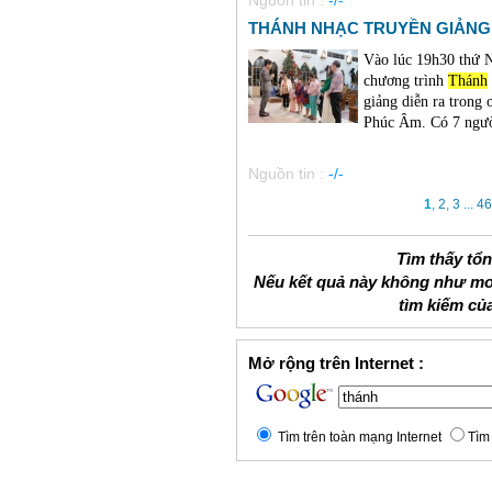
Nguồn tin :
-/-
THÁNH NHẠC TRUYỀN GIẢNG 
Vào lúc 19h30 thứ
chương trình
Thánh
giảng diễn ra trong
Phúc Âm. Có 7 người
Nguồn tin :
-/-
1
,
2
,
3
...
46
Tìm thấy tổ
Nếu kết quả này không như mo
tìm kiếm củ
Mở rộng trên Internet :
Tìm trên toàn mạng Internet
Tìm 