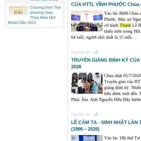
CỦA HTTL VĨNH PHƯỚC Chúa nh
Chương trình Thờ
phượng Giao
Vào lúc 8h00 Chúa n
Thừa Năm Mới
Phước, Mục sư Ngu
Nhâm Dần 2022
cử hành
Thánh
Lễ Bá
thiếu niên trong Hộ
64 tuổi, người nhỏ nhất là 15 tuổi....
Nguồn tin :
-/-
TRUYỀN GIẢNG ĐỊNH KỲ CỦA 
2026
Chúa nhật 05/7/202
Truyền giáo của HT
giảng định kỳ. Nhiề
hữu được mời đến. 
Phúc Âm. Anh Nguyễn Hữu Đây hướng 
Nguồn tin :
-/-
LỄ CẢM TẠ - SINH NHẬT LẦN
(1996 – 2026)
Vào lúc 18h thứ Tư