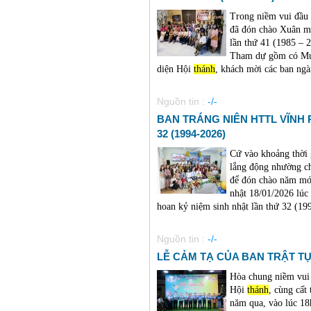
Trong niềm vui đầu
đã đón chào Xuân m
lần thứ 41 (1985 – 2
Tham dự gồm có Mụ
diện Hội
thánh
, khách mời các ban ngàn
Nguồn tin :
-/-
BAN TRÁNG NIÊN HTTL VĨNH
32 (1994-2026)
Cứ vào khoảng thời 
lắng động nhường c
để đón chào năm mớ
nhật 18/01/2026 lú
hoan kỷ niệm sinh nhật lần thứ 32 (1994
Nguồn tin :
-/-
LỄ CẢM TẠ CỦA BAN TRẬT TỰ 
Hòa chung niềm vui
Hội
thánh
, cùng cất
năm qua, vào lúc 18