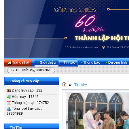
Trang nhất
•
Giới thiệu
•
Tin tức
•
Thông báo
•
Dưỡng linh
12:11 Thứ Bảy, 08/08/2026
•
Thống kê truy cập
»
Tin tức
Đang truy cập : 132
Hôm nay : 17845
Tháng hiện tại : 174752
Tổng lượt truy cập :
37304929
•
Tin Tức