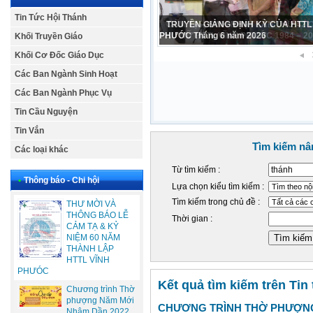
Tin Tức Hội Thánh
CẢM TẠ – SINH NHẬT LẦN THỨ 42
PHỤ NỮ HTTL VĨNH PHƯỚC 1984 – 2
Khối Truyền Giáo
Khối Cơ Đốc Giáo Dục
Các Ban Ngành Sinh Hoạt
Các Ban Ngành Phục Vụ
Tin Cầu Nguyện
Tin Vắn
Tìm kiếm nâ
Các loại khác
Từ tìm kiếm :
•
Thông báo - Chi hội
Lựa chọn kiểu tìm kiếm :
Tìm kiếm trong chủ đề :
THƯ MỜI VÀ
THÔNG BÁO LỄ
Thời gian :
CẢM TẠ & KỶ
NIỆM 60 NĂM
THÀNH LẬP
HTTL VĨNH
PHƯÓC
Kết quả tìm kiếm trên Tin
Chương trình Thờ
phượng Năm Mới
CHƯƠNG TRÌNH THỜ PHƯỢNG
Nhâm Dần 2022