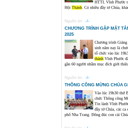
HTTL Vĩnh Phước t
Hội
Thánh
. Có nhiều đầy tớ Chúa, khác
Nguồn tin :
-/-
CHƯƠNG TRÌNH GẶP MẶT TÂN
2025
Chương trình Giáng 
sinh năm nay là c
tổ chức vào lúc 19h
thánh
Vĩnh Phước đã 
gần 60 người nhằm mục đích giới thiệ
Nguồn tin :
-/-
THÔNG CÔNG MỪNG CHÚA GI
Vào lúc 19h30 thứ 
chức Thông công Mừ
Tin lành Vĩnh Phướ
đầy tớ Chúa, các ca
phố Nha Trang. Đông đúc con cái Chú