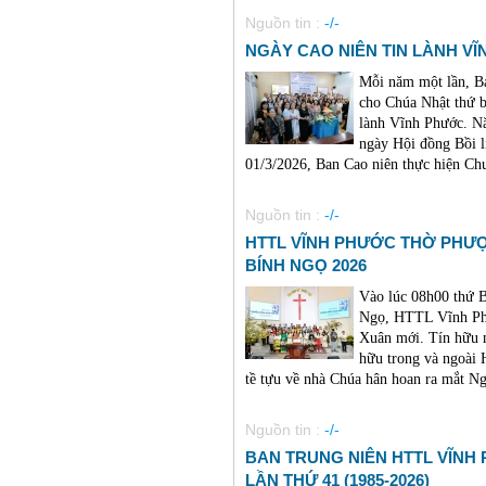
Nguồn tin :
-/-
NGÀY CAO NIÊN TIN LÀNH VĨNH
Mỗi năm một lần, B
cho Chúa Nhật thứ b
lành Vĩnh Phước. Nă
ngày Hội đồng Bồi l
01/3/2026, Ban Cao niên thực hiện Chươ
Nguồn tin :
-/-
HTTL VĨNH PHƯỚC THỜ PHƯ
BÍNH NGỌ 2026
Vào lúc 08h00 thứ 
Ngọ, HTTL Vĩnh Phư
Xuân mới. Tín hữu n
hữu trong và ngoài
tề tựu về nhà Chúa hân hoan ra mắt Ng
Nguồn tin :
-/-
BAN TRUNG NIÊN HTTL VĨNH
LẦN THỨ 41 (1985-2026)