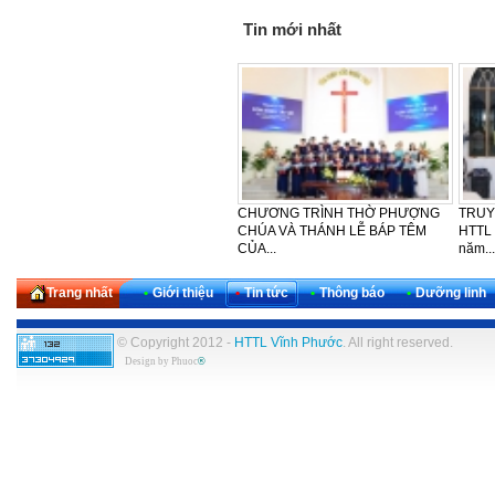
Tin mới nhất
LỄ CẢM TẠ - SINH NHẬT LẦN
CẢM TẠ – SINH NHẬT LẦN THỨ
HTT
THỨ 30 CỦA KHU VỰC TÂY
42 CỦA BAN PHỤ NỮ HTTL
PHƯ
NAM...
VĨNH...
NGÀY
Trang nhất
•
Giới thiệu
•
Tin tức
•
Thông báo
•
Dưỡng linh
© Copyright 2012 -
HTTL Vĩnh Phước
. All right reserved.
Design by
Phuoc
®