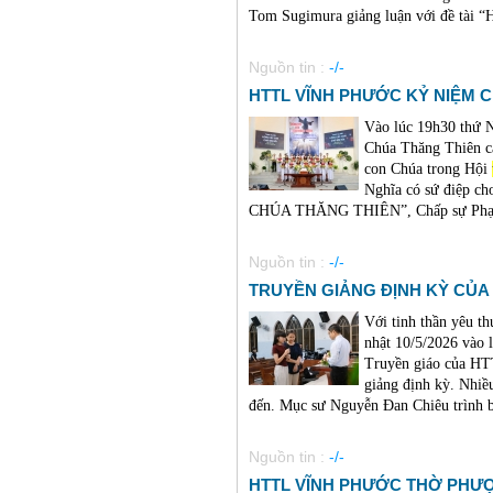
Tom Sugimura giảng luận với đề tà
Nguồn tin :
-/-
HTTL VĨNH PHƯỚC KỶ NIỆM C
Vào lúc 19h30 thứ
Chúa Thăng Thiên cá
con Chúa trong Hội
Nghĩa có sứ điệp c
CHÚA THĂNG THIÊN”, Chấp sự Phạm 
Nguồn tin :
-/-
TRUYỀN GIẢNG ĐỊNH KỲ CỦA 
Với tinh thần yêu t
nhật 10/5/2026 vào 
Truyền giáo của HT
giảng định kỳ. Nhiề
đến. Mục sư Nguyễn Đan Chiêu trình bà
Nguồn tin :
-/-
HTTL VĨNH PHƯỚC THỜ PHƯỢ