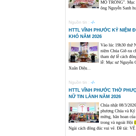
MỘ TRỐNG”. Mục sư
ông Nguyễn Sanh hướ
Nguồn tin :
-/-
HTTL VĨNH PHƯỚC KỶ NIỆM 
KHÓ NĂM 2026
Vào lúc 19h30 thứ
niệm Chúa Giê-xu c
tham dự lễ cách đô
lễ: Mục sư Nguyễn 
Xuân Diệu...
Nguồn tin :
-/-
HTTL VĨNH PHƯỚC THỜ PHƯ
NỮ TIN LÀNH NĂM 2026
Chúa nhật 08/3/202
phượng Chúa và Kỷ 
mừng, hân hoan của
trong và ngoài Hội
Ngài cách đông đúc vui vẻ. Đề tài: