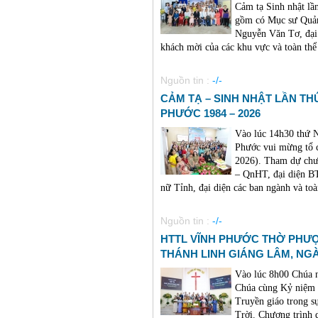
Cảm tạ Sinh nhật lầ
gồm có Mục sư Quản
Nguyễn Văn Tơ, đại
khách mời của các khu vực và toàn thể 
Nguồn tin :
-/-
CẢM TẠ – SINH NHẬT LẦN TH
PHƯỚC 1984 – 2026
Vào lúc 14h30 thứ 
Phước vui mừng tổ c
2026). Tham dự chư
– QnHT, đại diện 
nữ Tỉnh, đại diện các ban ngành và toà
Nguồn tin :
-/-
HTTL VĨNH PHƯỚC THỜ PHƯ
THÁNH LINH GIÁNG LÂM, NG
Vào lúc 8h00 Chúa 
Chúa cùng Kỷ niệm
Truyền giáo trong s
Trời. Chương trình