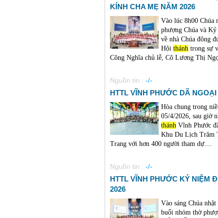
KÍNH CHA MẸ NĂM 2026
Vào lúc 8h00 Chúa 
phượng Chúa và Kỷ 
về nhà Chúa đông đú
Hội
thánh
trong sự 
Công Nghĩa chủ lễ, Cô Lương Thị Ngọc
Nguồn tin :
-/-
HTTL VĨNH PHƯỚC DÃ NGOẠI 
Hòa chung trong niề
05/4/2026, sau giờ
thánh
Vĩnh Phước đã 
Khu Du Lịch Trăm 
Trang với hơn 400 người tham dự....
Nguồn tin :
-/-
HTTL VĨNH PHƯỚC KỶ NIỆM 
2026
Vào sáng Chúa nhật
buổi nhóm thờ phư