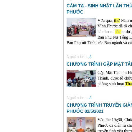
CẢM TẠ - SINH NHẬT LẦN TH
PHƯỚC
Vừa qua,
thứ
Năm ng
Vĩnh Phước đã tổ ch
hân hoan.
Tha
m dự 
Ban Phụ Nữ Tổng Li
Ban Phụ nữ Tỉnh, các Ban ngành và các
Nguồn tin :
-/-
CHƯƠNG TRÌNH GẶP MẶT TÂN 
Gặp Mặt Tân Tín Hữ
Thánh, được tổ chứ
phòng sinh hoạt
Tha
Nguồn tin :
-/-
CHƯƠNG TRÌNH TRUYỀN GIẢ
PHƯỚC 02/5/2021
Vào lúc 19g30, Chúa
Phước đã diễn ra ch
truyền tình yêu thư