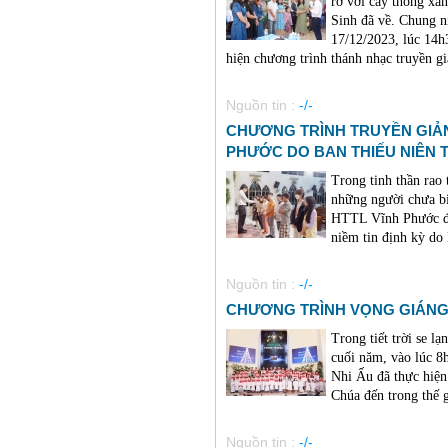
rỡ với cây thông xa
Sinh đã về. Chung n
17/12/2023, lúc 14
hiện chương trình thánh nhạc truyền g
Nguồn tin :
-/-
CHƯƠNG TRÌNH TRUYỀN GIẢ
PHƯỚC DO BAN THIẾU NIÊN 
Trong tinh thần rao
những người chưa bi
HTTL Vĩnh Phước đã
niềm tin định kỳ do 
Nguồn tin :
-/-
CHƯƠNG TRÌNH VỌNG GIÁNG 
Trong tiết trời se 
cuối năm, vào lúc 8
Nhi Ấu đã thực hiện
Chúa đến trong thế g
Nguồn tin :
-/-