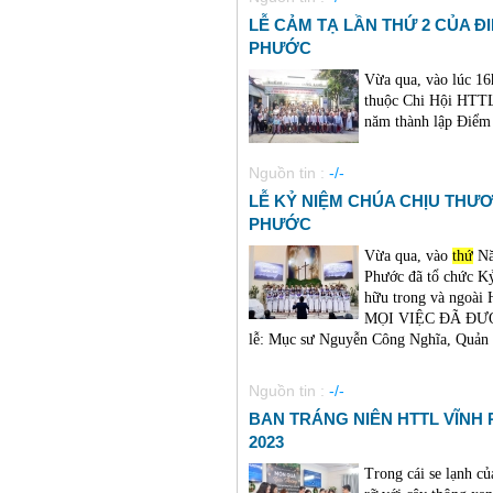
LỄ CẢM TẠ LẦN THỨ 2 CỦA Đ
PHƯỚC
Vừa qua, vào lúc 1
thuộc Chi Hội HTTL
năm thành lập Điểm
Nguồn tin :
-/-
LỄ KỶ NIỆM CHÚA CHỊU THƯƠ
PHƯỚC
Vừa qua, vào
thứ
Nă
Phước đã tổ chức K
hữu trong và ngoài H
MỌI VIỆC ĐÃ ĐƯỢC
lễ: Mục sư Nguyễn Công Nghĩa, Quản 
Nguồn tin :
-/-
BAN TRÁNG NIÊN HTTL VĨNH
2023
Trong cái se lạnh c