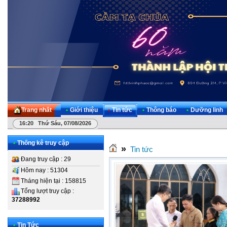
Trang nhất
•
Giới thiệu
•
Tin tức
•
Thông báo
•
Dưỡng linh
16:20 Thứ Sáu, 07/08/2026
•
Thống kê truy cập
»
Tin tức
Đang truy cập : 29
Hôm nay : 51304
Tháng hiện tại : 158815
Tổng lượt truy cập :
37288992
•
Tin Tức