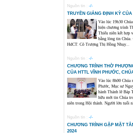
Nguồn tin :
-/-
TRUYỀN GIẢNG ĐỊNH KỲ CỦA 
Vào lúc 19h30 Chúa
hiện chương trình T
Thiếu niên kết hợp 
bằng lòng tin Chúa
HdCT: Cô Trượng Thị Hồng Nhụy...
Nguồn tin :
-/-
CHƯƠNG TRÌNH THỜ PHƯỢNG
CỦA HTTL VĨNH PHƯỚC, CHÚA 
Vào lúc 8h00 Chúa n
Phước, Mục sư Nguy
hành Thánh lê Báp T
hữu mới tin Chúa tr
niên trong Hội thánh. Người lớn tuổi nh
Nguồn tin :
-/-
CHƯƠNG TRÌNH GẶP MẶT TÂN
2024