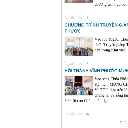
chương trình do ba
Nguồn tin :
-/-
CHƯƠNG TRÌNH TRUYỀN GIẢ
PHƯỚC
Vào lúc 19g30, Chúa
chức Truyền giảng T
dân trong Khu vực..
Nguồn tin :
-/-
HỘI THÁNH VĨNH PHƯỚC-MỪN
Vào sáng Chúa Nhật
Kỷ niệm MỪNG CH
VÌ TÔI" dựa trên lờ
chúng ta, và sống lạ
500 tôi con Chúa nhóm lại....
Nguồn tin :
-/-
1
,
2