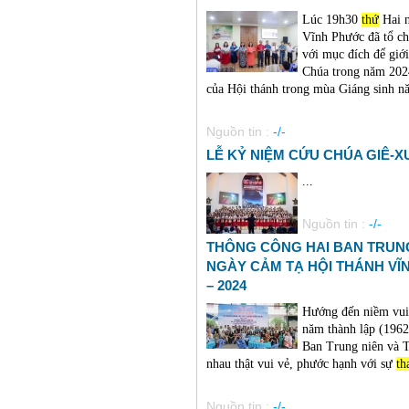
Lúc 19h30
thứ
Hai n
Vĩnh Phước đã tổ 
với mục đích để giới
Chúa trong năm 2024
của Hội thánh trong mùa Giáng sinh n
Nguồn tin :
-/-
LỄ KỶ NIỆM CỨU CHÚA GIÊ-XU
...
Nguồn tin :
-/-
THÔNG CÔNG HAI BAN TRUNG
NGÀY CẢM TẠ HỘI THÁNH VĨ
– 2024
Hướng đến niềm vui
năm thành lập (1962
Ban Trung niên và T
nhau thật vui vẻ, phước hạnh với sự
th
Nguồn tin :
-/-