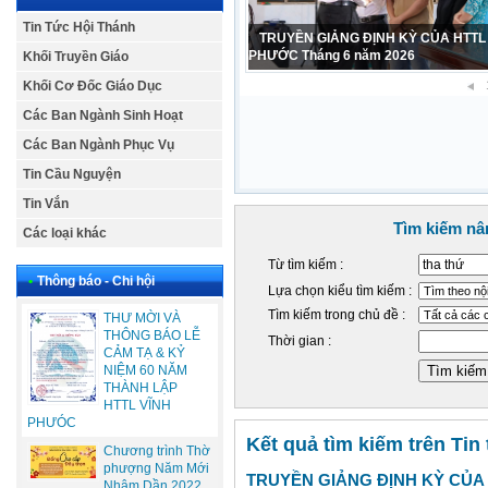
Tin Tức Hội Thánh
CẢM TẠ – SINH NHẬT LẦN THỨ 42
PHỤ NỮ HTTL VĨNH PHƯỚC 1984 – 2
Khối Truyền Giáo
Khối Cơ Đốc Giáo Dục
Các Ban Ngành Sinh Hoạt
Các Ban Ngành Phục Vụ
Tin Cầu Nguyện
Tin Vắn
Tìm kiếm nâ
Các loại khác
Từ tìm kiếm :
•
Thông báo - Chi hội
Lựa chọn kiểu tìm kiếm :
Tìm kiếm trong chủ đề :
THƯ MỜI VÀ
THÔNG BÁO LỄ
Thời gian :
CẢM TẠ & KỶ
NIỆM 60 NĂM
THÀNH LẬP
HTTL VĨNH
PHƯÓC
Kết quả tìm kiếm trên Tin
Chương trình Thờ
phượng Năm Mới
TRUYỀN GIẢNG ĐỊNH KỲ CỦA 
Nhâm Dần 2022