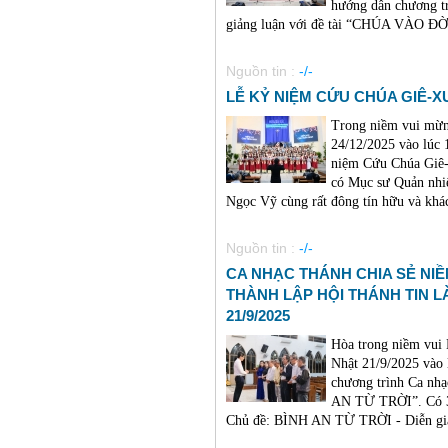
hướng dẫn chương t
giảng luận với đề tài “CHÚA VÀO ĐỜI
Nguồn tin :
-/-
LỄ KỶ NIỆM CỨU CHÚA GIÊ-XU
Trong niềm vui mừn
24/12/2025 vào lúc
niệm Cứu Chúa Giê-
có Mục sư Quản nhi
Ngọc Vỹ cùng rất đông tín hữu và khách
Nguồn tin :
-/-
CA NHẠC THÁNH CHIA SẺ NIỀ
THÀNH LẬP HỘI THÁNH TIN L
21/9/2025
Hòa trong niềm vui 
Nhật 21/9/2025 vào
chương trình Ca nh
AN TỪ TRỜI”. Có 3 
Chủ đề: BÌNH AN TỪ TRỜI - Diễn giả