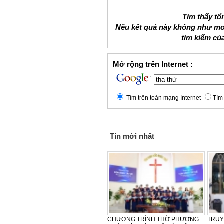
Tìm thấy tổ
Nếu kết quả này không như mo
tìm kiếm củ
Mở rộng trên Internet :
Tìm trên toàn mạng Internet
Tìm 
Tin mới nhất
GIẢNG ĐỊNH KỲ CỦA
LỄ CẢM TẠ - SINH NHẬT LẦN
CẢM TẠ – SINH 