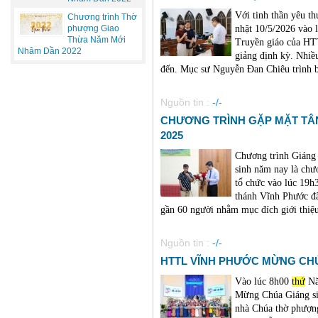
Với tinh thần yêu t
Chương trình Thờ
nhật 10/5/2026 vào 
phượng Giao
Thừa Năm Mới
Truyền giáo của HT
Nhâm Dần 2022
giảng định kỳ. Nhiề
đến. Mục sư Nguyễn Đan Chiêu trình bà
Nguồn tin :
-/-
CHƯƠNG TRÌNH GẶP MẶT TÂN
2025
Chương trình Giáng 
sinh năm nay là c
tổ chức vào lúc 19h
thánh Vĩnh Phước đã
gần 60 người nhằm mục đích giới thiệu 
Nguồn tin :
-/-
HTTL VĨNH PHƯỚC MỪNG CHÚ
Vào lúc 8h00
thứ
Nă
Mừng Chúa Giáng sin
nhà Chúa thờ phượn