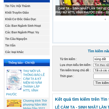
Tin Tức Hội Thánh
CẢM TẠ – SINH NHẬT LẦN THỨ 42
PHỤ NỮ HTTL VĨNH PHƯỚC 1984 – 2
Khối Truyền Giáo
Khối Cơ Đốc Giáo Dục
Các Ban Ngành Sinh Hoạt
Các Ban Ngành Phục Vụ
Tin Cầu Nguyện
Tin Vắn
Tìm kiếm nâ
Các loại khác
Từ tìm kiếm :
•
Thông báo - Chi hội
Lựa chọn kiểu tìm kiếm :
Tìm kiếm trong chủ đề :
THƯ MỜI VÀ
THÔNG BÁO LỄ
Thời gian :
CẢM TẠ & KỶ
NIỆM 60 NĂM
THÀNH LẬP
HTTL VĨNH
PHƯÓC
Kết quả tìm kiếm trên Tin
Chương trình Thờ
phượng Năm Mới
LỄ CẢM TẠ - SINH NHẬT LẦN
Nhâm Dần 2022