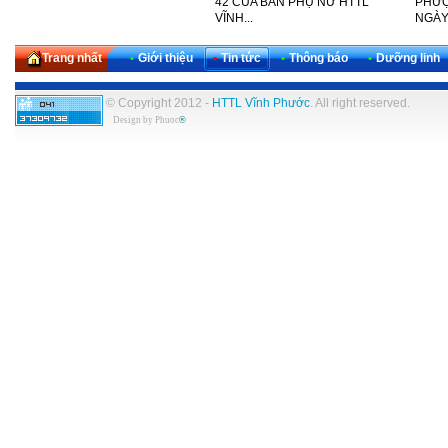
THỨ 30 CỦA KHU VỰC TÂY
42 CỦA BAN PHỤ NỮ HTTL
PHƯỢ
NAM...
VĨNH...
NGÀY
Trang nhất
•
Giới thiệu
•
Tin tức
•
Thông báo
•
Dưỡng linh
© Copyright 2012 -
HTTL Vĩnh Phước
. All right reserved.
Design by
Phuoc
®