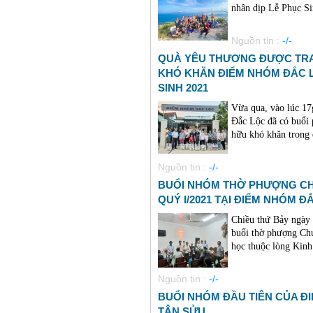
nhân dịp Lễ Phục Sinh 
Nguồn tin :
-/-
QUÀ YÊU THƯƠNG ĐƯỢC TRAO
KHÓ KHĂN ĐIỂM NHÓM ĐẮC 
SINH 2021
Vừa qua, vào lúc 17
Đắc Lộc đã có buổi 
hữu khó khăn trong 
Nguồn tin :
-/-
BUỔI NHÓM THỜ PHƯỢNG CHÚ
QUÝ I/2021 TẠI ĐIỂM NHÓM Đ
Chiều thứ Bảy ngày
buổi thờ phượng Chú
học thuộc lòng Kinh
Nguồn tin :
-/-
BUỔI NHÓM ĐẦU TIÊN CỦA 
TÂN SỬU