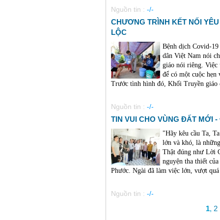
Nguồn tin :
-/-
CHƯƠNG TRÌNH KẾT NỐI YÊU
LỘC
Bệnh dịch Covid-19
dân Việt Nam nói ch
giáo nói riêng. Việc
để có một cuộc hẹn 
Trước tình hình đó, Khối Truyền giáo đ
Nguồn tin :
-/-
TIN VUI CHO VÙNG ĐẤT MỚI -
"Hãy kêu cầu Ta, Ta 
lớn và khó, là những
Thật đúng như Lời 
nguyện tha thiết của
Phước. Ngài đã làm việc lớn, vượt quá s
Nguồn tin :
-/-
1
,
2