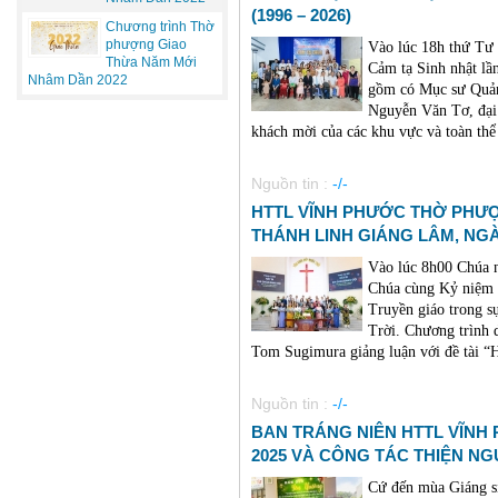
(1996 – 2026)
Chương trình Thờ
phượng Giao
Vào lúc 18h thứ Tư
Thừa Năm Mới
Cảm tạ Sinh nhật lầ
Nhâm Dần 2022
gồm có Mục sư Quản
Nguyễn Văn Tơ, đại 
khách mời của các khu vực và toàn thể 
Nguồn tin :
-/-
HTTL VĨNH PHƯỚC THỜ PHƯ
THÁNH LINH GIÁNG LÂM, NG
Vào lúc 8h00 Chúa 
Chúa cùng Kỷ niệm 
Truyền giáo trong s
Trời. Chương trình
Tom Sugimura giảng luận với đề tà
Nguồn tin :
-/-
BAN TRÁNG NIÊN HTTL VĨNH
2025 VÀ CÔNG TÁC THIỆN NG
Cứ đến mùa Giáng si