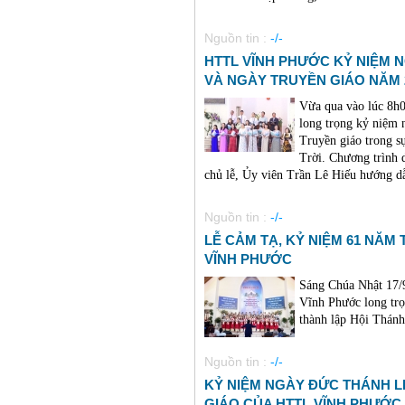
Nguồn tin :
-/-
HTTL VĨNH PHƯỚC KỶ NIỆM 
VÀ NGÀY TRUYỀN GIÁO NĂM 
Vừa qua vào lúc 8h
long trọng kỷ niệm
Truyền giáo trong s
Trời. Chương trình
chủ lễ, Ủy viên Trần Lê Hiếu hướng dẫn
Nguồn tin :
-/-
LỄ CẢM TẠ, KỶ NIỆM 61 NĂM
VĨNH PHƯỚC
Sáng Chúa Nhật 17/
Vĩnh Phước long tr
thành lập Hội Thánh
Nguồn tin :
-/-
KỶ NIỆM NGÀY ĐỨC THÁNH L
GIÁO CỦA HTTL VĨNH PHƯỚC