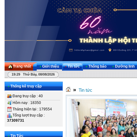
Trang nhất
•
Giới thiệu
•
Tin tức
•
Thông báo
•
Dưỡng linh
19:29 Thứ Bảy, 08/08/2026
•
Thống kê truy cập
»
Tin tức
Đang truy cập : 40
Hôm nay : 18350
Tháng hiện tại : 179554
Tổng lượt truy cập :
37309731
•
Tin Tức