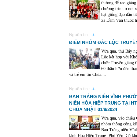
thương để rao giảng
chương trình ở nơi 
hạt giống đạo đầu ti
xã Đầm Vân thuộc hu
Nguồn tin :
-/-
ĐIỂM NHÓM ĐẮC LỘC TRUYỀN
Vừa qua, thứ Bảy n
Lộc kết hợp với Kh
chức Truyền giảng G
60 thân hữu đến tha
và trẻ em tin Chúa....
Nguồn tin :
-/-
BAN TRÁNG NIÊN VĨNH PHƯ
NIÊN HÒA HIỆP TRUNG TẠI H
CHÚA NHẬT 01/9/2024
Vừa qua, vào chiều 
nhóm thông công kết 
Ban Tráng niên Vĩnh
lành Hòa Hiệp Trung, Phú Yên. Có kho