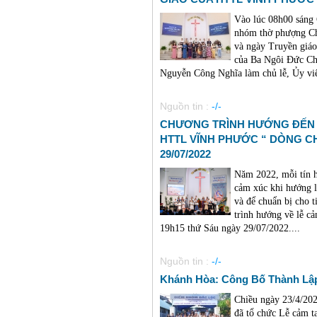
Vào lúc 08h00 sáng
nhóm thờ phượng Ch
và ngày Truyền giáo 
của Ba Ngôi Đức Ch
Nguyễn Công Nghĩa làm chủ lễ, Ủy viê
Nguồn tin :
-/-
CHƯƠNG TRÌNH HƯỚNG ĐẾN 
HTTL VĨNH PHƯỚC “ DÒNG C
29/07/2022
Năm 2022, mỗi tín 
cảm xúc khi hướng l
và để chuẩn bị cho 
trình hướng về lễ c
19h15 thứ Sáu ngày 29/07/2022....
Nguồn tin :
-/-
Khánh Hòa: Công Bố Thành Lậ
Chiều ngày 23/4/20
đã tổ chức Lễ cảm t