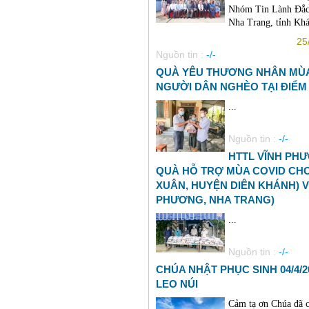
Nhóm Tin Lành Đắc 
Nha Trang, tỉnh Khá
25
Nguồn tin :
-/-
QUÀ YÊU THƯƠNG NHÂN MÙA 
NGƯỜI DÂN NGHÈO TẠI ĐIỂ
...
Nguồn tin :
-/-
HTTL VĨNH PHƯ
QUÀ HỖ TRỢ MÙA COVID CHO
XUÂN, HUYỆN DIÊN KHÁNH) V
PHƯƠNG, NHA TRANG)
...
Nguồn tin :
-/-
CHÚA NHẬT PHỤC SINH 04/4/2
LEO NÚI
Cảm tạ ơn Chúa đã