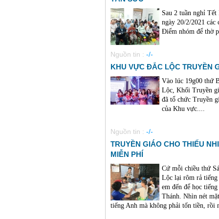
Sau 2 tuần nghỉ Tết
ngày 20/2/2021 các 
Điểm nhóm để thờ ph
Nguồn tin :
-/-
KHU VỰC ĐẮC LỘC TRUYỀN 
Vào lúc 19g00 thứ 
Lộc, Khối Truyền gi
đã tổ chức Truyền g
của Khu vực....
Nguồn tin :
-/-
TRUYỀN GIÁO CHO THIẾU NHI
MIỄN PHÍ
Cứ mỗi chiều thứ Sá
Lộc lại rôm rả tiếng
em đến để học tiếng
Thánh. Nhìn nét mặt
tiếng Anh mà không phải tốn tiền, rồi n