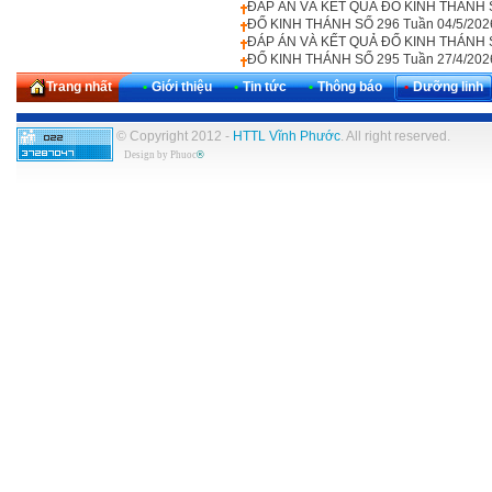
ĐÁP ÁN VÀ KẾT QUẢ ĐỐ KINH THÁNH SỐ
ĐỐ KINH THÁNH SỐ 296 Tuần 04/5/2026
ĐÁP ÁN VÀ KẾT QUẢ ĐỐ KINH THÁNH SỐ
ĐỐ KINH THÁNH SỐ 295 Tuần 27/4/2026
Trang nhất
•
Giới thiệu
•
Tin tức
•
Thông báo
•
Dưỡng linh
© Copyright 2012 -
HTTL Vĩnh Phước
. All right reserved.
Design by
Phuoc
®