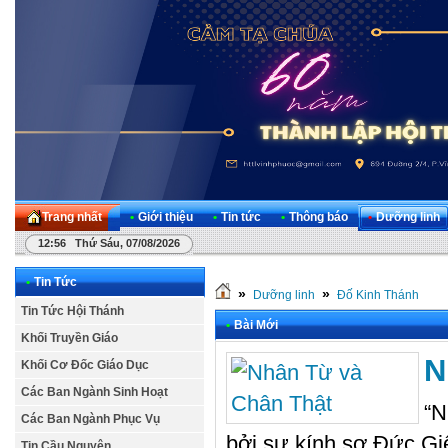
Trang nhất
•
Giới thiệu
•
Tin tức
•
Thông báo
•
Dưỡng linh
12:56 Thứ Sáu, 07/08/2026
•
Tin Tức
»
»
Dưỡng linh
Đố Kinh Thánh
Tin Tức Hội Thánh
•
Bài Mới
Khối Truyền Giáo
N
Khối Cơ Đốc Giáo Dục
Các Ban Ngành Sinh Hoạt
“N
Các Ban Ngành Phục Vụ
bởi sự kính sợ Đức Giê
Tin Cầu Nguyện