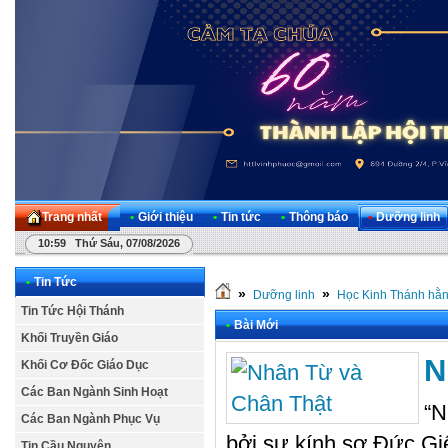
Trang nhất
•
Giới thiệu
•
Tin tức
•
Thông báo
•
Dưỡng linh
10:59 Thứ Sáu, 07/08/2026
•
Tin Tức
»
»
Dưỡng linh
Học Kinh Thánh hằ
Tin Tức Hội Thánh
•
Bài Mới
Khối Truyền Giáo
N
Khối Cơ Đốc Giáo Dục
Các Ban Ngành Sinh Hoạt
“N
Các Ban Ngành Phục Vụ
bởi sự kính sợ Đức Giê
Tin Cầu Nguyện