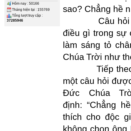
Hôm nay : 50166
sao? Chẳng hề nh
Tháng hiện tại : 155769
Tổng lượt truy cập :
Câu hỏi
37285946
điều gì trong s
làm sáng tỏ châ
Chúa Trời như th
Tiếp th
một câu hỏi được
Đức Chúa Trờ
định: “Chẳng h
thích cho độc 
không chọn ông 