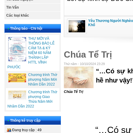
Tin Vắn
Các loại khác
Yêu Thương Người Nghèo
Khổ
•
Thông báo - Chi hội
THƯ MỜI VÀ
THÔNG BÁO LỄ
CẢM TẠ & KỶ
Chúa Tể Trị
NIỆM 60 NĂM
THÀNH LẬP
HTTL VĨNH
Thứ năm - 10/10/2024 23:29
PHƯÓC
“…Có sự kh
Chương trình Thờ
hề như vậy!”
phượng Năm Mới
Nhâm Dần 2022
Chúa Tể Trị
Chương trình Thờ
phượng Giao
Thừa Năm Mới
Nhâm Dần 2022
•
Thống kê truy cập
“…Có sự 
Đang truy cập : 49