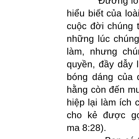
Đường lố
hiểu biết của lo
cuộc đời chúng 
những lúc chúng
làm, nhưng chú
quyền, đầy dẫy 
bóng dáng của 
hằng còn đến muô
hiệp lại làm ích
cho kẻ được gọ
ma 8:28).