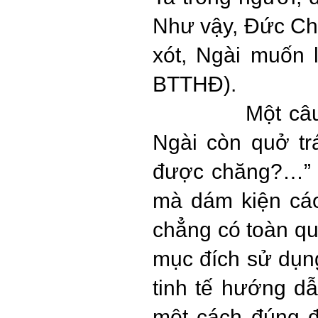
Như vậy, Đức Chú
xót, Ngài muốn 
BTTHĐ).
Một câ
Ngài còn quở tr
được chăng?…” (c
mà dám kiện cá
chẳng có toàn qu
mục đích sử dụn
tinh tế hướng d
một cách đúng đ