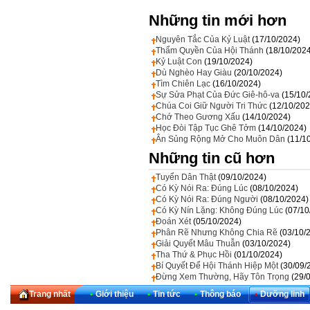
Những tin mới hơn
Nguyên Tắc Của Kỷ Luật
(17/10/2024)
Thẩm Quyền Của Hội Thánh
(18/10/202
Kỷ Luật Con
(19/10/2024)
Dù Nghèo Hay Giàu
(20/10/2024)
Tìm Chiên Lạc
(16/10/2024)
Sự Sửa Phạt Của Đức Giê-hô-va
(15/10/
Chúa Coi Giữ Người Tri Thức
(12/10/202
Chớ Theo Gương Xấu
(14/10/2024)
Học Đòi Tập Tục Ghê Tởm
(14/10/2024)
Ân Sủng Rộng Mở Cho Muôn Dân
(11/1
Những tin cũ hơn
Tuyển Dân Thật
(09/10/2024)
Có Kỳ Nói Ra: Đúng Lúc
(08/10/2024)
Có Kỳ Nói Ra: Đúng Người
(08/10/2024)
Có Kỳ Nín Lặng: Không Đúng Lúc
(07/10
Đoán Xét
(05/10/2024)
Phân Rẽ Nhưng Không Chia Rẽ
(03/10/
Giải Quyết Mâu Thuẫn
(03/10/2024)
Tha Thứ & Phục Hồi
(01/10/2024)
Bí Quyết Để Hội Thánh Hiệp Một
(30/09/
Đừng Xem Thường, Hãy Tôn Trọng
(29/
Trang nhất
•
Giới thiệu
•
Tin tức
•
Thông báo
•
Dưỡng linh