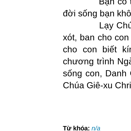
Bạn có 
đời sống bạn kh
Lạy Chúa, con
xót, ban cho con 
cho con biết k
chương trình Ngà
sống con, Danh
Chúa Giê-xu Chri
Từ khóa:
n/a