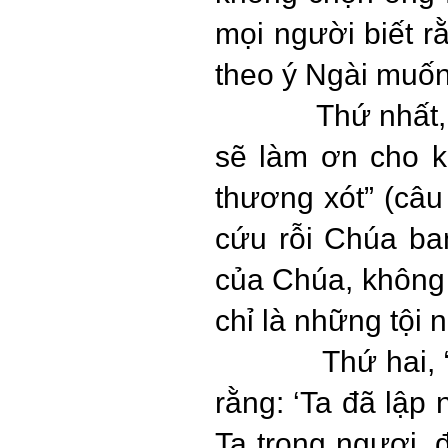
mọi người biết r
theo ý Ngài muốn
Thứ nhất,
sẽ làm ơn cho k
thương xót” (câu
cứu rỗi Chúa ba
của Chúa, không 
chỉ là những tội 
Thứ hai, 
rằng: ‘Ta đã lập
Ta trong ngươi, 