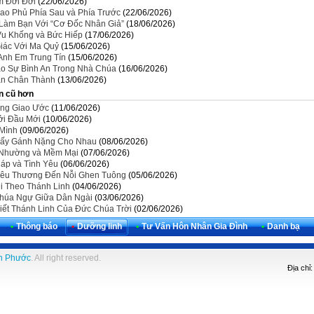
m Đời Đời
(22/06/2026)
ao Phủ Phía Sau và Phía Trước
(22/06/2026)
Làm Bạn Với “Cơ Đốc Nhân Giả”
(18/06/2026)
 Vu Khống và Bức Hiếp
(17/06/2026)
iác Với Ma Quỷ
(15/06/2026)
Anh Em Trung Tín
(15/06/2026)
ạo Sự Bình An Trong Nhà Chúa
(16/06/2026)
ạn Chân Thành
(13/06/2026)
n cũ hơn
ng Giao Ước
(11/06/2026)
ởi Đầu Mới
(10/06/2026)
 Mình
(09/06/2026)
ấy Gánh Nặng Cho Nhau
(08/06/2026)
Nhường và Mềm Mại
(07/06/2026)
háp và Tình Yêu
(06/06/2026)
êu Thương Đến Nỗi Ghen Tuông
(05/06/2026)
i Theo Thánh Linh
(04/06/2026)
húa Ngự Giữa Dân Ngài
(03/06/2026)
iết Thánh Linh Của Đức Chúa Trời
(02/06/2026)
•
Thông báo
•
Dưỡng linh
•
Tư Vấn Hôn Nhân Gia Đình
•
Danh bạ
h Phước
. All right reserved.
Địa chỉ