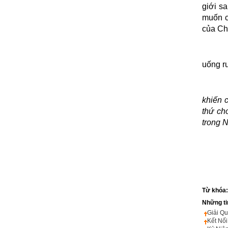
giới s
muốn c
của Ch
uống r
Lạy 
khiến 
thứ ch
trong 
Từ khóa
Những ti
Giải Qu
Kết Nố