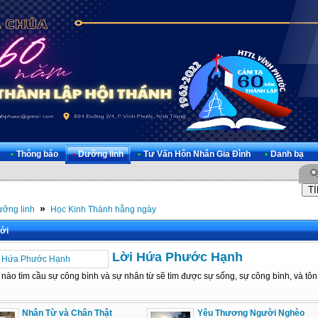
•
Thông báo
•
Dưỡng linh
•
Tư Vấn Hôn Nhân Gia Đình
•
Danh bạ
»
ỡng linh
Học Kinh Thánh hằng ngày
ới
Lời Hứa Phước Hạnh
nào tìm cầu sự công bình và sự nhân từ sẽ tìm được sự sống, sự công bình, và tôn 
Nhân Từ và Chân Thật
Yêu Thương Người Nghèo