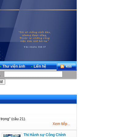
•
Thư viện ảnh
•
Liên hệ
trọng” (câu 21).
Xem tiếp...
Thi Hành sự Công Chính