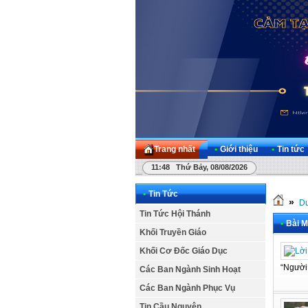
Trang nhất
•
Giới thiệu
•
Tin tức
11:48 Thứ Bảy, 08/08/2026
•
Tin Tức
»
Dư
Tin Tức Hội Thánh
•
Bài M
Khối Truyền Giáo
Khối Cơ Đốc Giáo Dục
“Người 
Các Ban Ngành Sinh Hoạt
Các Ban Ngành Phục Vụ
Tin Cầu Nguyện