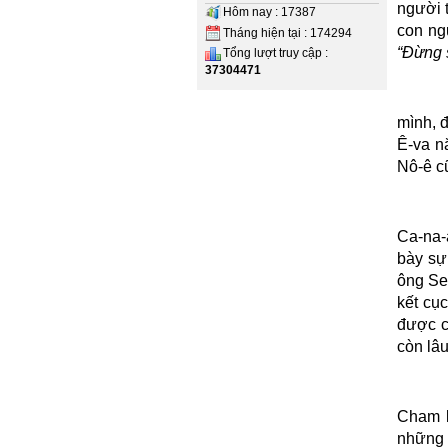
người 
Hôm nay : 17387
con ng
Tháng hiện tại : 174294
“
Đừng s
Tổng lượt truy cập :
37304471
mình, 
Ê-va nă
Nô-ê c
Ca-na-a
bày sự
ông Se
kết cụ
được c
còn lâu
Cham k
những 