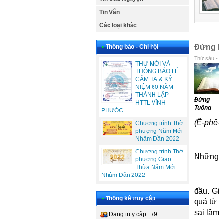
Tin Vắn
Các loại khác
Đừng 
•
Thông báo - Chi hội
Thứ sáu -
THƯ MỜI VÀ
THÔNG BÁO LỄ
CẢM TẠ & KỶ
NIỆM 60 NĂM
THÀNH LẬP
Đừng 
HTTL VĨNH
Tuồng
PHƯÓC
(Ê-phê
Chương trình Thờ
phượng Năm Mới
Nhâm Dần 2022
Chương trình Thờ
Những 
phượng Giao
Thừa Năm Mới
Nhâm Dần 2022
đầu. G
•
Thống kê truy cập
quả từ
sai lầ
Đang truy cập : 79