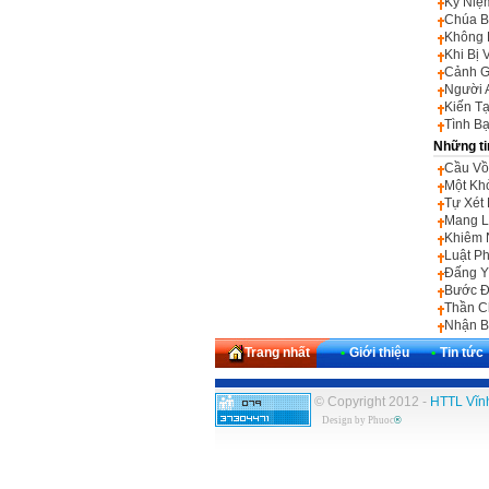
Kỷ Niệ
Chúa B
Không 
Khi Bị
Cảnh G
Người 
Kiến T
Tình B
Những ti
Cầu Vồ
Một Kh
Tự Xét
Mang L
Khiêm 
Luật P
Đấng Y
Bước Đ
Thần C
Nhận B
Trang nhất
•
Giới thiệu
•
Tin tức
© Copyright 2012 -
HTTL Vĩn
Design by
Phuoc
®