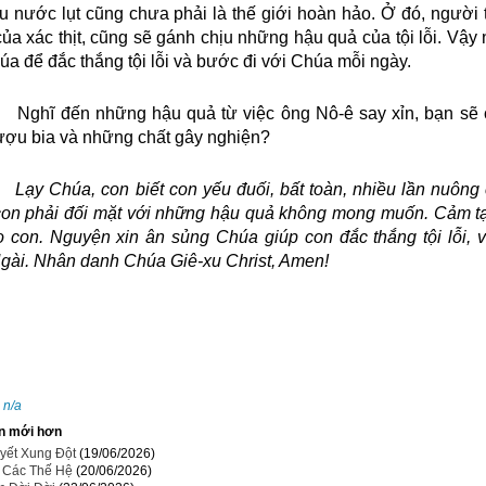
au nước lụt cũng chưa phải là thế giới hoàn hảo. Ở đó, người
ủa xác thịt, cũng sẽ gánh chịu những hậu quả của tội lỗi. Vậy
úa để đắc thắng tội lỗi và bước đi với Chúa mỗi ngày.
Nghĩ đến những hậu quả từ việc ông Nô-ê say xỉn, bạn sẽ 
ượu bia và những chất gây nghiện?
Chúa, con biết
con
yếu đuối, bất toàn, nhiều lần nuông 
con phải đối mặt với những hậu quả không mong muốn. Cảm tạ
o con. Nguyện xin ân
sủng
Chúa
giúp con đắc thắng tội lỗi,
Ngài.
Nhân danh Chúa Giê-xu Christ, Amen!
:
n/a
n mới hơn
yết Xung Đột
(19/06/2026)
i Các Thế Hệ
(20/06/2026)