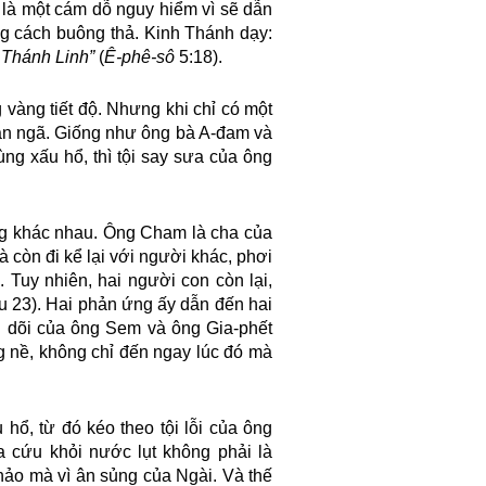
 là một cám dỗ nguy hiểm vì sẽ dẫn
g cách buông thả. Kinh Thánh dạy:
 Thánh Linh”
(
Ê-phê-sô
5:18).
 vàng tiết độ. Nhưng khi chỉ có một
bản ngã. Giống như ông bà A-đam và
ùng xấu hổ, thì tội say sưa của ông
ng khác nhau. Ông Cham là cha của
 còn đi kể lại với người khác, phơi
 Tuy nhiên, hai người con còn lại,
u 23). Hai phản ứng ấy dẫn đến hai
g dõi của ông Sem và ông Gia-phết
g nề, không chỉ đến ngay lúc đó mà
hổ, từ đó kéo theo tội lỗi của ông
 cứu khỏi nước lụt không phải là
hảo mà vì ân sủng của Ngài. Và thế