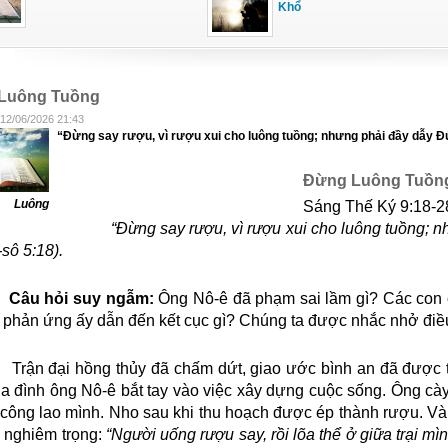
Khổ
Luông Tuồng
 12/06/2026 21:43
“Đừng say rượu, vì rượu xui cho luông tuồng; nhưng phải đầy dẫy Đứ
Đừng Luông Tuồn
Luông
Sáng Thế Ký 9:18-2
“
Đừng say rượu, vì rượu xui cho luông tuồng; 
-sô 5:18)
.
Câu hỏi suy ngẫm:
Ông Nô-ê đã phạm sai lầm gì? Các con
phản ứng ấy dẫn đến kết cục gì? Chúng ta được nhắc nhở điều
Trận đại hồng thủy đã chấm dứt, giao ước bình an đã được t
ia đình ông Nô-ê bắt tay vào việc xây dựng cuộc sống. Ông cày
 công lao mình. Nho sau khi thu hoạch được ép thành rượu. V
m nghiêm trọng:
“Người uống rượu say, rồi lõa thể ở giữa trại mì