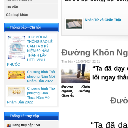
Tin Vắn
Các loại khác
Nhân Từ và Chân Thật
•
Thông báo - Chi hội
THƯ MỜI VÀ
THÔNG BÁO LỄ
CẢM TẠ & KỶ
Đường Khôn Ng
NIỆM 60 NĂM
THÀNH LẬP
HTTL VĨNH
Thứ bảy - 15/06/2024 22:31
PHƯÓC
“Ta đã dạy
Chương trình Thờ
lối ngay thẳ
phượng Năm Mới
Nhâm Dần 2022
Đường Khôn
Chương trình Thờ
Ngoan, Đường
phượng Giao
Gian Ác
Đườn
Thừa Năm Mới
Nhâm Dần 2022
•
Thống kê truy cập
“Ta đã d
Đang truy cập : 50