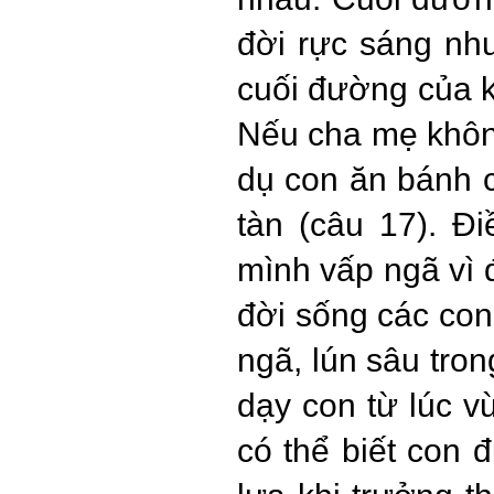
đời rực sáng như
cuối đường của kẻ
Nếu cha mẹ khôn
dụ con ăn bánh 
tàn (câu 17). Đ
mình vấp ngã vì 
đời sống các con 
ngã, lún sâu tro
dạy con từ lúc vừ
có thể biết con