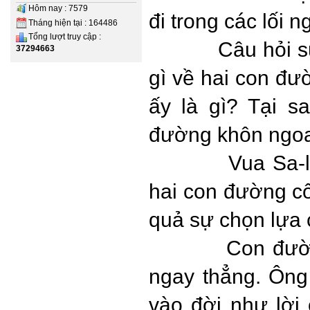
Hôm nay : 7579
đi trong các lối n
Tháng hiện tại : 164486
Tổng lượt truy cập :
Câu hỏi 
37294663
gì về hai con đ
ấy là gì? Tại 
đường khôn ngoa
Vua Sa-
hai con đường cô
quả sự chọn lựa 
Con đườn
ngay thẳng. Ôn
vào đời như lời