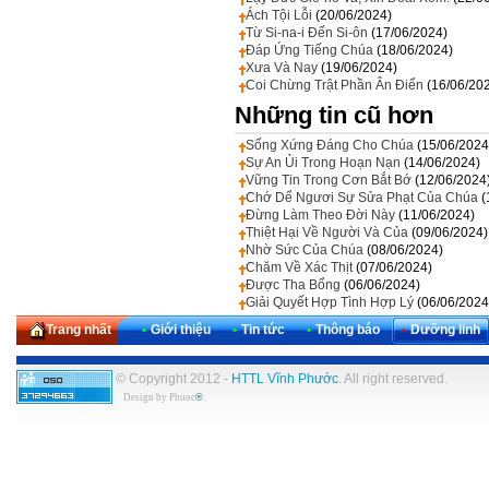
Ách Tội Lỗi
(20/06/2024)
Từ Si-na-i Đến Si-ôn
(17/06/2024)
Đáp Ứng Tiếng Chúa
(18/06/2024)
Xưa Và Nay
(19/06/2024)
Coi Chừng Trật Phần Ân Điển
(16/06/20
Những tin cũ hơn
Sống Xứng Đáng Cho Chúa
(15/06/2024
Sự An Ủi Trong Hoạn Nạn
(14/06/2024)
Vững Tin Trong Cơn Bắt Bớ
(12/06/2024
Chớ Dể Ngươi Sự Sửa Phạt Của Chúa
(
Đừng Làm Theo Đời Này
(11/06/2024)
Thiệt Hại Về Người Và Của
(09/06/2024)
Nhờ Sức Của Chúa
(08/06/2024)
Chăm Về Xác Thịt
(07/06/2024)
Được Tha Bổng
(06/06/2024)
Giải Quyết Hợp Tình Hợp Lý
(06/06/2024
Trang nhất
•
Giới thiệu
•
Tin tức
•
Thông báo
•
Dưỡng linh
© Copyright 2012 -
HTTL Vĩnh Phước
. All right reserved.
Design by
Phuoc
®