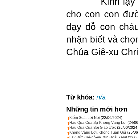
Kính lạy Chúa
cho con con đư
dạy dỗ con chá
nhận biết và ch
Chúa Giê-xu Chri
Từ khóa:
n/a
Những tin mới hơn
Kiểm Soát Lời Nói
(22/06/2024)
Hậu Quả Của Sự Không Vâng Lời
(24/0
Hậu Quả Của Bội Giao Ước
(25/06/2024
Không Vâng Lời, Không Tuân Giữ
(25/06
Lạy Đức Giê-hô-va, Xin Đoái Xem!
(22/0