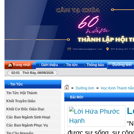
Trang nhất
•
Giới thiệu
•
Tin tức
•
Thông báo
•
Dưỡng linh
02:01 Thứ Bảy, 08/08/2026
•
Tin Tức
»
»
Dưỡng linh
Học Kinh Thánh hằ
Tin Tức Hội Thánh
•
Bài Mới
Khối Truyền Giáo
L
Khối Cơ Đốc Giáo Dục
Các Ban Ngành Sinh Hoạt
“N
Các Ban Ngành Phục Vụ
được sự sống, sự công 
Tin Cầu Nguyện