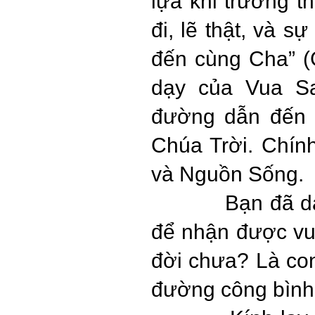
lựa khi trưởng t
đi, lẽ thật, và s
đến cùng Cha” (
dạy của Vua Sa
đường dẫn đến 
Chúa Trời. Chín
và Nguồn Sống.
Bạn đã d
để nhận được vui
đời chưa? Là con
đường công bình