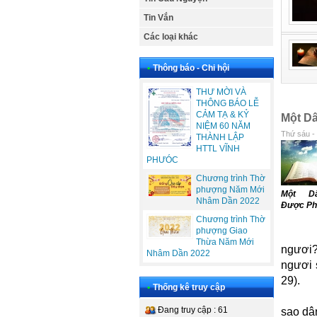
Tin Vắn
Các loại khác
•
Thông báo - Chi hội
THƯ MỜI VÀ
THÔNG BÁO LỄ
CẢM TẠ & KỶ
Một D
NIỆM 60 NĂM
Thứ sáu -
THÀNH LẬP
HTTL VĨNH
PHƯÓC
Chương trình Thờ
phượng Năm Mới
Một D
Nhâm Dần 2022
Được P
Chương trình Thờ
phượng Giao
Thừa Năm Mới
ngươi?
Nhâm Dần 2022
ngươi 
29).
•
Thống kê truy cập
Đang truy cập : 61
sao dâ