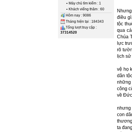
•
Máy chủ tìm kiếm : 1
•
Khách viếng thăm : 60
Nhưng 
Hôm nay : 9086
điều gì
Tháng hiện tại : 184343
tộc th
Tổng lượt truy cập :
qua cá
37314520
Chúa T
lực tr
rõ tườ
lịch s
vệ họ k
dân tộ
những 
công c
về Đức
nhưng 
con dân
thương
ta đang