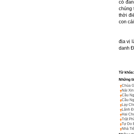
có đan
chúng 
thời đ
con cái
Lạy Ch
địa vị 
danh Đ
Từ khóa
Những ti
Chúa G
Nài Xin
Cầu Ng
Cầu Ng
Lạy Ch
Lãnh Đ
Hai Ch
Trật P
Tự Do 
Nhà Tiê