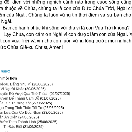
g đối diện với những nghịch cảnh nào trong cuộc sống cũng
ta thuộc về Chúa, chúng ta là con của Đức Chúa Trời, Ngài c
iểm của Ngài. Chúng ta luôn vững tin thời điểm và sự ban cho 
 Ngài.
Bạn có hạnh phúc khi sống với địa vị là con Vua Trời không?
úa, con cảm ơn Ngài vì con được làm con của Ngài. Xin
là con vua Trời và xin cho con luôn vững lòng trước mọi nghịc
ức Chúa Giê-xu Christ, Amen!
:
ngươi
n mới hơn
iê-xu, Đấng Nhu Mì
(28/06/2025)
 Vì Người Khác
(30/06/2025)
uyện Để Vượt Qua Thử Thách
(01/07/2025)
uyện Để Thắng Cám Dỗ
(01/07/2025)
úa, Xin Thương Xót
(27/06/2025)
ạo Trong Tinh Thần Tôi Tớ
(26/06/2025)
ọn Lựa Của Cơ Đốc Nhân
(23/06/2025)
hần Ân Điển
(24/06/2025)
Bước Theo Thánh Linh
(25/06/2025)
n Tri Đặc Biệt
(21/06/2025)