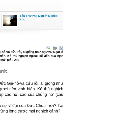
Yêu Thương Người Nghèo
Khổ
hô-va cứu rỗi, ai giống như ngươi? Ngài là
iển. Kẻ thù nghịch ngươi sẽ đến dua nịnh
 nó” (câu 29).
hước
c Giê-hô-va cứu rỗi, ai giống như
ươi nên vinh hiển. Kẻ thù nghịch
ạp các nơi cao của chúng nó” (câu
ả sự vĩ đại của Đức Chúa Trời? Tại
vững lòng trước mọi nghịch cảnh?