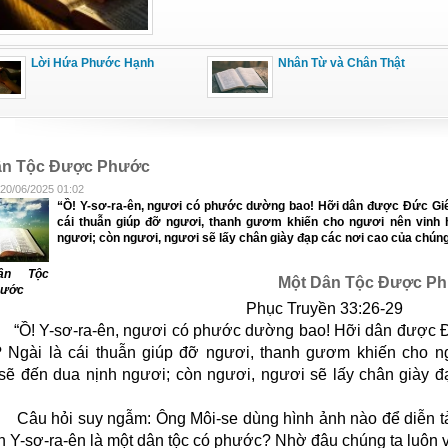
Lời Hứa Phước Hạnh
Nhân Từ và Chân Thật
ân Tộc Được Phước
 20/06/2025 01:02
“Ồ! Y-sơ-ra-ên, ngươi có phước dường bao! Hỡi dân được Đức Giê-
cái thuẫn giúp đỡ ngươi, thanh gươm khiến cho ngươi nên vinh h
ngươi; còn ngươi, ngươi sẽ lấy chân giày đạp các nơi cao của chúng
ân Tộc
Một Dân Tộc Được P
hước
Phục Truyền 33:26-29
“Ồ! Y-sơ-ra-ên, ngươi có phước dường bao! Hỡi dân được Đứ
 Ngài là cái thuẫn giúp đỡ ngươi, thanh gươm khiến cho ng
sẽ đến dua nịnh ngươi; còn ngươi, ngươi sẽ lấy chân giày đ
Câu hỏi suy ngẫm: Ông Môi-se dùng hình ảnh nào để diễn t
n Y-sơ-ra-ên là một dân tộc có phước? Nhờ đâu chúng ta luôn 