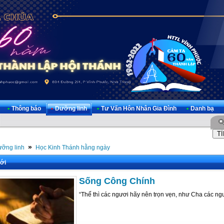
•
Thông báo
•
Dưỡng linh
•
Tư Vấn Hôn Nhân Gia Đình
•
Danh bạ
»
ỡng linh
Học Kinh Thánh hằng ngày
ới
Sống Công Chính
“Thế thì các ngươi hãy nên trọn vẹn, như Cha các ngươi