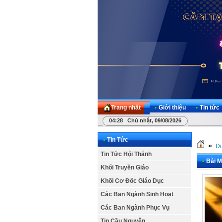
Trang nhất
•
Giới thiệu
•
Tin tức
04:28 Chủ nhật, 09/08/2026
•
Tin Tức
»
Dư
Tin Tức Hội Thánh
•
Bài M
Khối Truyền Giáo
Khối Cơ Đốc Giáo Dục
Các Ban Ngành Sinh Hoạt
Các Ban Ngành Phục Vụ
Tin Cầu Nguyện