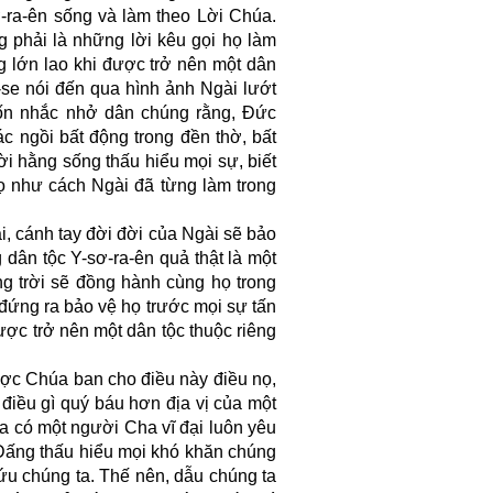
ơ-ra-ên sống và làm theo Lời Chúa.
 phải là những lời kêu gọi họ làm
ng lớn lao khi được trở nên một dân
-se nói đến qua hình ảnh Ngài lướt
uốn nhắc nhở dân chúng rằng, Đức
c ngồi bất động trong đền thờ, bất
i hằng sống thấu hiểu mọi sự, biết
ọ như cách Ngài đã từng làm trong
, cánh tay đời đời của Ngài sẽ bảo
g dân tộc Y-sơ-ra-ên quả thật là một
 trời sẽ đồng hành cùng họ trong
ứng ra bảo vệ họ trước mọi sự tấn
ược trở nên một dân tộc thuộc riêng
ợc Chúa ban cho điều này điều nọ,
điều gì quý báu hơn địa vị của một
ta có một người Cha vĩ đại luôn yêu
 Đấng thấu hiểu mọi khó khăn chúng
cứu chúng ta. Thế nên, dẫu chúng ta