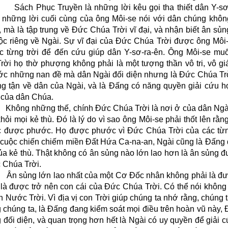
Sách Phục Truyền là những lời kêu gọi tha thiết dân Y-s
những lời cuối cùng của ông Môi-se nói với dân chúng không
, mà là tập trung về Đức Chúa Trời vĩ đại, và nhận biết ân sủ
uộc riêng về Ngài. Sự vĩ đại của Đức Chúa Trời được ông Môi
c từng trời để đến cứu giúp dân Y-sơ-ra-ên. Ông Môi-se m
rời họ thờ phượng không phải là một tượng thần vô tri, vô giá
ước những nan đề mà dân Ngài đối diện nhưng là Đức Chúa Trờ
ng tận về dân của Ngài, và là Đấng có năng quyền giải cứu h
ử của dân Chúa.
Không những thế, chính Đức Chúa Trời là nơi ở của dân Ngài
hỏi mọi kẻ thù. Đó là lý do vì sao ông Môi-se phải thốt lên rằn
c được phước. Họ được phước vì Đức Chúa Trời của các từng
cuộc chiến chiếm miền Đất Hứa Ca-na-an, Ngài cũng là Đấng đ
ủa kẻ thù. Thật không có ân sủng nào lớn lao hơn là ân sủng đ
 Chúa Trời.
Ân sủng lớn lao nhất của một Cơ Đốc nhân không phải là đư
là được trở nên con cái của Đức Chúa Trời. Có thể nói không 
 Nước Trời. Vì địa vị con Trời giúp chúng ta nhớ rằng, chúng 
 chúng ta, là Đấng đang kiểm soát mọi điều trên hoàn vũ này,
 đối diện, và quan trọng hơn hết là Ngài có uy quyền để giải 