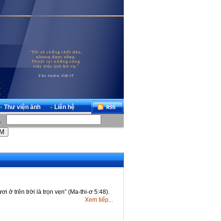
•
Thư viện ảnh
•
Liên hệ
 ở trên trời là trọn vẹn” (Ma-thi-ơ 5:48).
Xem tiếp...