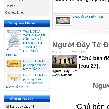
Tin Vắn
Các loại khác
Nhân Từ và Chân Thật
•
Thông báo - Chi hội
THƯ MỜI VÀ
THÔNG BÁO LỄ
CẢM TẠ & KỶ
Người Đầy Tớ 
NIỆM 60 NĂM
THÀNH LẬP
HTTL VĨNH
Thứ năm - 14/11/2024 22:53
PHƯÓC
“Chủ bèn độ
Chương trình Thờ
(câu 27).
phượng Năm Mới
Nhâm Dần 2022
Người Đầy Tớ
Được Chủ Tha
Chương trình Thờ
phượng Giao
Ngườ
Thừa Năm Mới
Nhâm Dần 2022
•
Thống kê truy cập
“Chủ bèn đ
Đang truy cập : 44