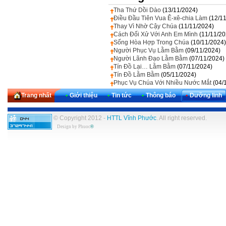
Tha Thứ Dồi Dào
(13/11/2024)
Điều Đầu Tiên Vua Ê-xê-chia Làm
(12/1
Thay Vì Nhờ Cậy Chúa
(11/11/2024)
Cách Đối Xử Với Anh Em Mình
(11/11/20
Sống Hòa Hợp Trong Chúa
(10/11/2024)
Người Phục Vụ Lằm Bằm
(09/11/2024)
Người Lãnh Đạo Lằm Bằm
(07/11/2024)
Tín Đồ Lại… Lằm Bằm
(07/11/2024)
Tín Đồ Lằm Bằm
(05/11/2024)
Phục Vụ Chúa Với Nhiều Nước Mắt
(04/
Trang nhất
•
Giới thiệu
•
Tin tức
•
Thông báo
•
Dưỡng linh
© Copyright 2012 -
HTTL Vĩnh Phước
. All right reserved.
Design by
Phuoc
®