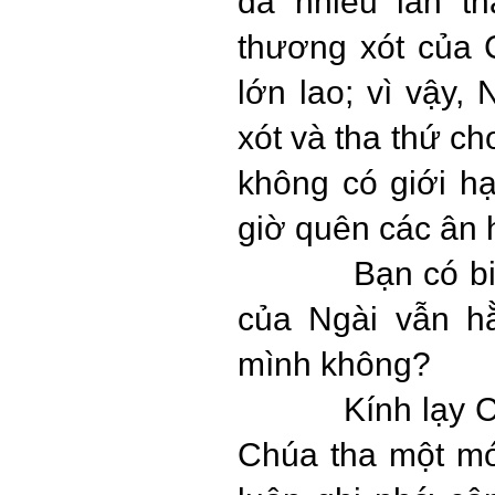
đã nhiều lần t
thương xót của 
lớn lao; vì vậy
xót và tha thứ ch
không có giới h
giờ quên các ân 
Bạn có bi
của Ngài vẫn h
mình không?
Kính lạy Chúa
Chúa tha một món