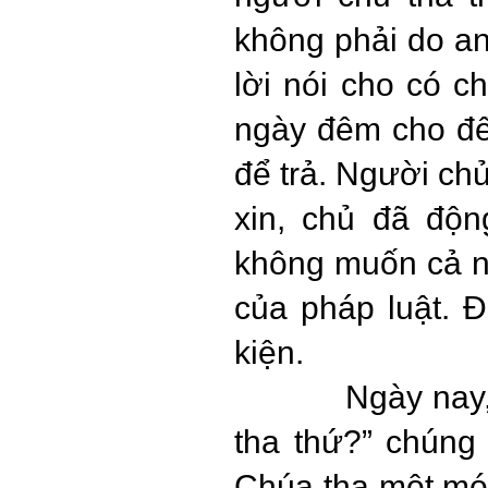
không phải do anh
lời nói cho có c
ngày đêm cho đế
để trả. Người chủ
xin, chủ đã độn
không muốn cả nh
của pháp luật. Đ
kiện.
Ngày nay,
tha thứ?” chúng
Chúa tha một món