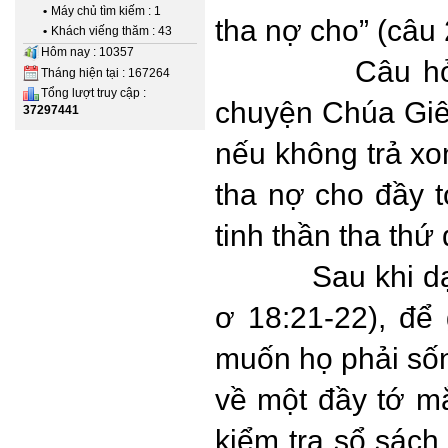
•
Máy chủ tìm kiếm : 1
tha nợ cho” (câu 
•
Khách viếng thăm : 43
Hôm nay : 10357
Câu hỏ
Tháng hiện tại : 167264
Tổng lượt truy cập :
chuyện Chúa Giê-
37297441
nếu không trả x
tha nợ cho đầy 
tinh thần tha th
Sau khi dạ
ơ 18:21-22), để
muốn họ phải sốn
về một đầy tớ mắ
kiểm tra sổ sách