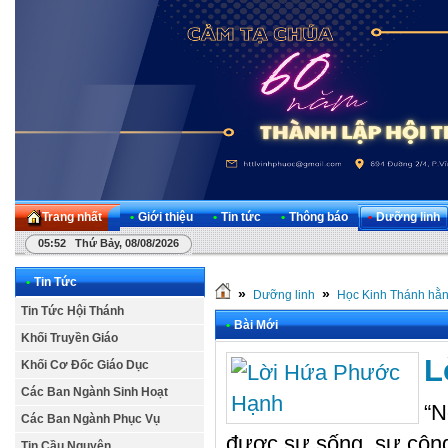
Trang nhất
•
Giới thiệu
•
Tin tức
•
Thông báo
•
Dưỡng linh
05:52 Thứ Bảy, 08/08/2026
•
Tin Tức
»
»
Dưỡng linh
Học Kinh Thánh hằ
Tin Tức Hội Thánh
•
Bài Mới
Khối Truyền Giáo
L
Khối Cơ Đốc Giáo Dục
Các Ban Ngành Sinh Hoạt
“N
Các Ban Ngành Phục Vụ
được sự sống, sự công 
Tin Cầu Nguyện