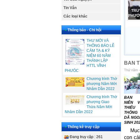
Tin Vắn
CẢM
PHỤ N
Các loại khác
•
Thông báo - Chi hội
THƯ MỜI VÀ
THÔNG BÁO LỄ
CẢM TẠ & KỶ
NIỆM 60 NĂM
THÀNH LẬP
BAN T
HTTL VĨNH
Thứ năm -
PHƯÓC
Chương trình Thờ
phượng Năm Mới
Nhâm Dần 2022
Chương trình Thờ
BAN 
phượng Giao
NIÊN 
Thừa Năm Mới
THIẾU
Nhâm Dần 2022
THÔNG
DÃ NGO
SINH 20
•
Thống kê truy cập
Mục 
Đang truy cập : 261
con cá