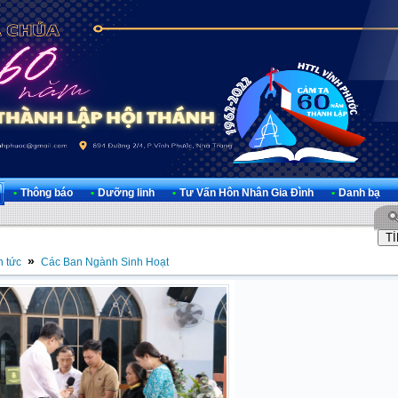
•
Thông báo
•
Dưỡng linh
•
Tư Vấn Hôn Nhân Gia Đình
•
Danh bạ
»
n tức
Các Ban Ngành Sinh Hoạt