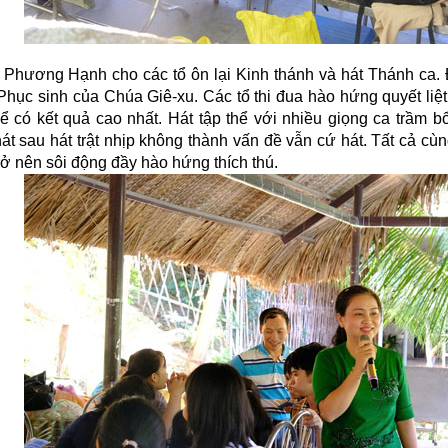
 Phương Hạnh cho các tổ ôn lại Kinh thánh và hát Thánh ca
Phục sinh của Chúa Giê-xu. Các tổ thi đua hào hứng quyết liệ
ể có kết quả cao nhất. Hát tập thể với nhiều giọng ca trầm b
hát sau hát trật nhịp không thành vấn đề vẫn cứ hát. Tất cả c
rở nên sôi động đầy hào hứng thích thú.