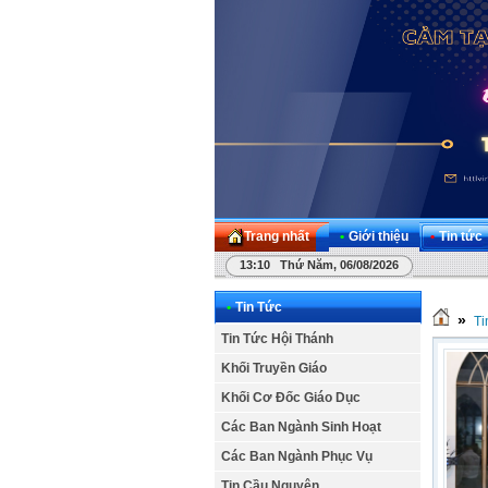
Trang nhất
•
Giới thiệu
•
Tin tức
13:10 Thứ Năm, 06/08/2026
•
Tin Tức
»
Ti
Tin Tức Hội Thánh
Khối Truyền Giáo
Khối Cơ Đốc Giáo Dục
Các Ban Ngành Sinh Hoạt
Các Ban Ngành Phục Vụ
Tin Cầu Nguyện