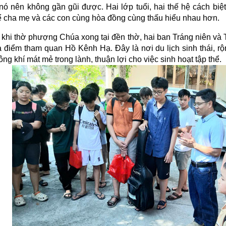
nó nên không gần gũi được. Hai lớp tuổi, hai thế hệ cách biệ
ể cha mẹ và các con cùng hòa đồng cùng thấu hiểu nhau hơn.
khi thờ phượng Chúa xong tại đền thờ, hai ban Tráng niên và 
a điểm tham quan Hồ Kênh Hạ. Đây là nơi du lịch sinh thái, 
ng khí mát mẻ trong lành, thuận lợi cho việc sinh hoạt tập thể.