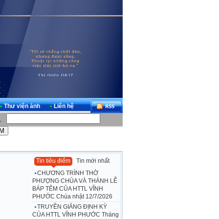
•
Thư viện ảnh
•
Liên hệ
Tin tiêu điểm
Tin mới nhất
CHƯƠNG TRÌNH THỜ
PHƯỢNG CHÚA VÀ THÁNH LỄ
BÁP TÊM CỦA HTTL VĨNH
PHƯỚC Chúa nhật 12/7/2026
TRUYỀN GIẢNG ĐỊNH KỲ
CỦA HTTL VĨNH PHƯỚC Tháng