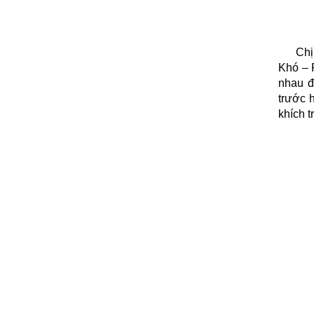
Chị
Khó – 
nhau đ
trước 
khích t