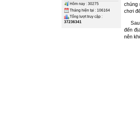
Hôm nay : 30275
chúng 
Tháng hiện tại : 106164
chơi đ
Tổng lượt truy cập :
37236341
Sau 
đến đị
nên khô