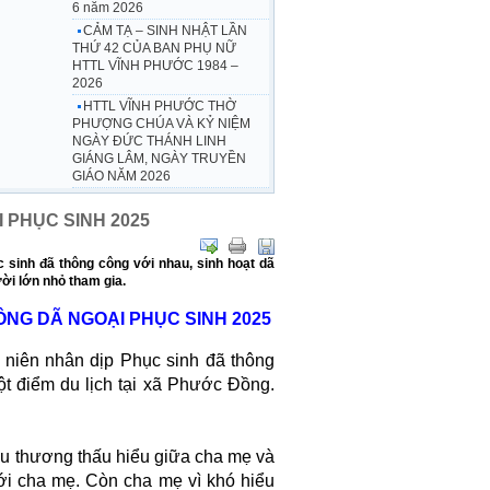
6 năm 2026
CẢM TẠ – SINH NHẬT LẦN
THỨ 42 CỦA BAN PHỤ NỮ
HTTL VĨNH PHƯỚC 1984 –
2026
HTTL VĨNH PHƯỚC THỜ
PHƯỢNG CHÚA VÀ KỶ NIỆM
NGÀY ĐỨC THÁNH LINH
GIÁNG LÂM, NGÀY TRUYỀN
GIÁO NĂM 2026
 PHỤC SINH 2025
c sinh đã thông công với nhau, sinh hoạt dã
ời lớn nhỏ tham gia.
ÔNG DÃ NGOẠI PHỤC SINH 2025
niên nhân dịp Phục sinh đã thông
ột điểm du lịch tại xã Phước Đồng.
yêu thương thấu hiểu giữa cha mẹ và
với cha mẹ. Còn cha mẹ vì khó hiểu