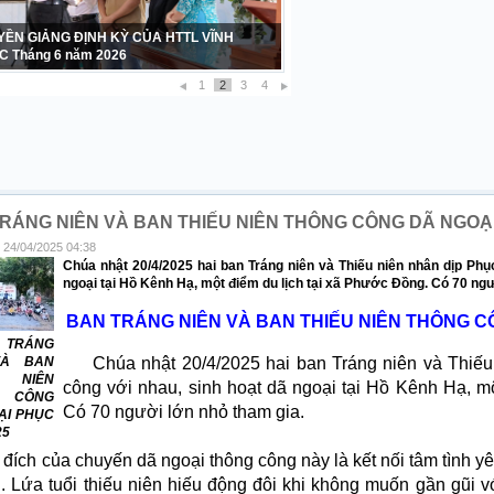
 TẠ – SINH NHẬT LẦN THỨ 42 CỦA BAN
Ữ HTTL VĨNH PHƯỚC 1984 – 2026
1
2
3
4
RÁNG NIÊN VÀ BAN THIẾU NIÊN THÔNG CÔNG DÃ NGOẠI
 24/04/2025 04:38
Chúa nhật 20/4/2025 hai ban Tráng niên và Thiếu niên nhân dịp Phụ
ngoại tại Hồ Kênh Hạ, một điểm du lịch tại xã Phước Đồng. Có 70 ngư
BAN TRÁNG NIÊN VÀ BAN THIẾU NIÊN THÔNG C
TRÁNG
VÀ BAN
Chúa nhật 20/4/2025 hai ban Tráng niên và Thiếu 
 NIÊN
công với nhau, sinh hoạt dã ngoại tại Hồ Kênh Hạ, m
 CÔNG
Có 70 người lớn nhỏ tham gia.
ẠI PHỤC
25
đích của chuyến dã ngoại thông công này là kết nối tâm tình 
i. Lứa tuổi thiếu niên hiếu động đôi khi không muốn gần gũi 