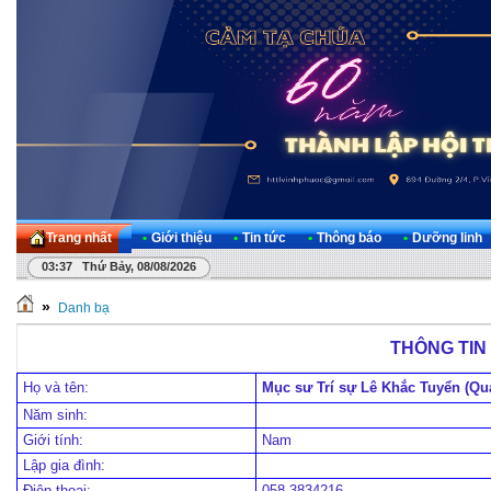
Trang nhất
•
Giới thiệu
•
Tin tức
•
Thông báo
•
Dưỡng linh
03:37 Thứ Bảy, 08/08/2026
»
Danh bạ
THÔNG TIN 
Họ và tên:
Mục sư Trí sự Lê Khắc Tuyển (Qu
Năm sinh:
Giới tính:
Nam
Lập gia đình:
Điện thoại:
058.3834216