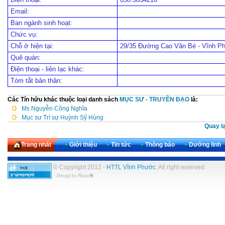
Email:
Ban ngành sinh hoạt:
Chức vụ:
Chỗ ở hiện tại:
29/35 Đường Cao Văn Bé - Vĩnh P
Quê quán:
Điện thoại - liên lạc khác:
Tóm tắt bản thân:
Các Tín hữu khác thuộc loại danh sách
MỤC SƯ - TRUYỀN ĐẠO
là:
Ms Nguyễn Công Nghĩa
Mục sư Trí sự Huỳnh Sỹ Hùng
Quay lạ
Trang nhất
•
Giới thiệu
•
Tin tức
•
Thông báo
•
Dưỡng linh
© Copyright 2012 -
HTTL Vĩnh Phước
. All right reserved.
Design by
Phuoc
®