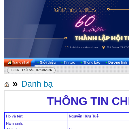
Trang nhất
•
Giới thiệu
•
Tin tức
•
Thông báo
•
Dưỡng linh
10:06 Thứ Sáu, 07/08/2026
»
Danh bạ
THÔNG TIN CHI
Họ và tên:
Nguyễn Hữu Tuệ
Năm sinh: