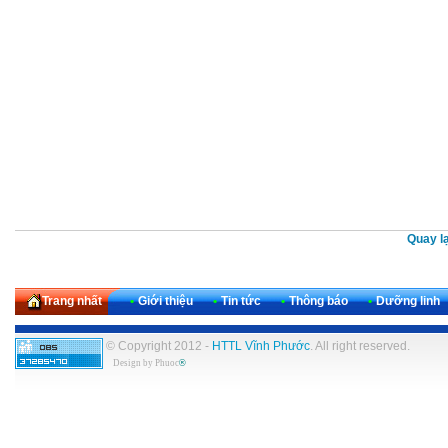
Quay lạ
Trang nhất
•
Giới thiệu
•
Tin tức
•
Thông báo
•
Dưỡng linh
© Copyright 2012 -
HTTL Vĩnh Phước
. All right reserved.
Design by
Phuoc
®