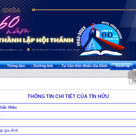
•
Thông báo
•
Dưỡng linh
•
Tư Vấn Hôn Nhân Gia Đình
•
Danh bạ
THÔNG TIN CHI TIẾT CỦA TÍN HỮU
Khắc Hiếu
5
ập gia đình