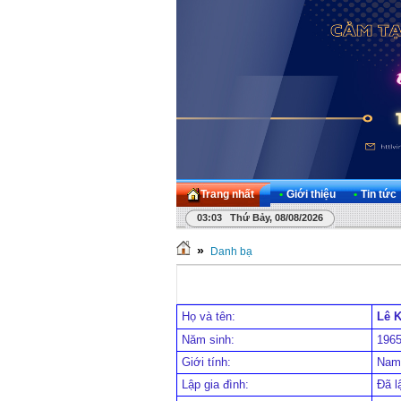
Trang nhất
•
Giới thiệu
•
Tin tức
03:03 Thứ Bảy, 08/08/2026
»
Danh bạ
Họ và tên:
Lê 
Năm sinh:
196
Giới tính:
Nam
Lập gia đình:
Đã l