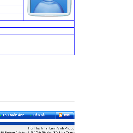
•
Thư viện ảnh
•
Liên hệ
Hội Thánh Tin Lành Vĩnh Phước
: 80 Đường 2 tháng 4, P. Vĩnh Phước, TP. Nha Trang