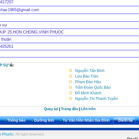
9417207
ukhac1965@gmail.com
p sự
UP 25,HON CHONG,VINH PHUOC
 thuận
3425261
P SỰ
là:
Nguyễn Tấn Bình
Lưu Bảo Trân
Phạm Đào Hậu
Trần Đoàn Quốc Bảo
Đỗ Minh Khánh
Nguyễn Thị Thanh Tuyền
Quay lại
|
Trang đầu
|
Lên trên
•
Thông báo
•
Dưỡng linh
•
Tư Vấn Hôn Nhân Gia Đình
•
Danh bạ
h Phước
. All right reserved.
Địa chỉ