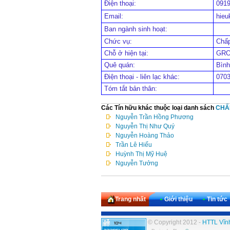
Điện thoại:
091
Email:
hie
Ban ngành sinh hoạt:
Chức vụ:
Chấ
Chỗ ở hiện tại:
GRO
Quê quán:
Bình
Điện thoại - liên lạc khác:
070
Tóm tắt bản thân:
Các Tín hữu khác thuộc loại danh sách
CHẤ
Nguyễn Trần Hồng Phương
Nguyễn Thị Như Quý
Nguyễn Hoàng Thảo
Trần Lê Hiếu
Huỳnh Thị Mỹ Huệ
Nguyễn Tưởng
Trang nhất
•
Giới thiệu
•
Tin tức
© Copyright 2012 -
HTTL Vĩn