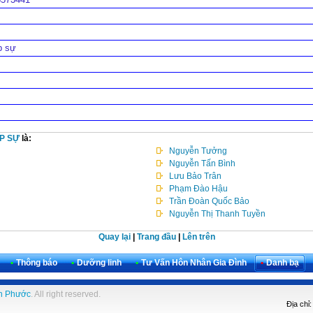
p sự
P SỰ
là:
Nguyễn Tưởng
Nguyễn Tấn Bình
Lưu Bảo Trân
Phạm Đào Hậu
Trần Đoàn Quốc Bảo
Nguyễn Thị Thanh Tuyền
Quay lại
|
Trang đầu
|
Lên trên
•
Thông báo
•
Dưỡng linh
•
Tư Vấn Hôn Nhân Gia Đình
•
Danh bạ
h Phước
. All right reserved.
Địa chỉ