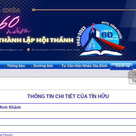
•
Thông báo
•
Dưỡng linh
•
Tư Vấn Hôn Nhân Gia Đình
•
Danh bạ
THÔNG TIN CHI TIẾT CỦA TÍN HỮU
Minh Khánh
3573441