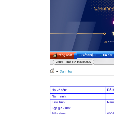
Trang nhất
•
Giới thiệu
•
Tin tức
22:04 Thứ Tư, 05/08/2026
»
Danh bạ
Họ và tên:
Đỗ 
Năm sinh:
Giới tính:
Nam
Lập gia đình:
Điện thoại:
090