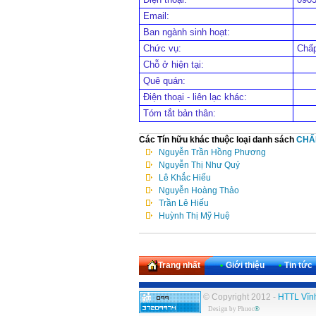
Email:
Ban ngành sinh hoạt:
Chức vụ:
Chấ
Chỗ ở hiện tại:
Quê quán:
Điện thoại - liên lạc khác:
Tóm tắt bản thân:
Các Tín hữu khác thuộc loại danh sách
CHẤ
Nguyễn Trần Hồng Phương
Nguyễn Thị Như Quý
Lê Khắc Hiếu
Nguyễn Hoàng Thảo
Trần Lê Hiếu
Huỳnh Thị Mỹ Huệ
Trang nhất
•
Giới thiệu
•
Tin tức
© Copyright 2012 -
HTTL Vĩn
Design by
Phuoc
®