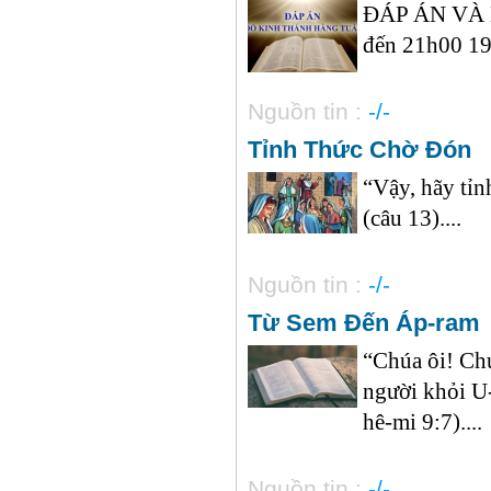
ĐÁP ÁN VÀ
đến 21h00 19
Nguồn tin :
-/-
Tỉnh Thức Chờ Đón
“Vậy, hãy tỉn
(câu 13)....
Nguồn tin :
-/-
Từ Sem Đến Áp-ram
“Chúa ôi! Ch
người khỏi U
hê-mi 9:7)....
Nguồn tin :
-/-