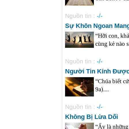
Nguồn tin :
-/-
Sự Khôn Ngoan Mang
“Hỡi con, khá
cùng kẻ nào sỉ
Nguồn tin :
-/-
Người Tin Kính Được
“Chúa biết c
9a)....
Nguồn tin :
-/-
Không Bị Lừa Dối
“Ấy là những