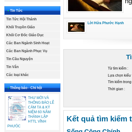
ng
•
Tin Tức
Tin Tức Hội Thánh
Lời Hứa Phước Hạnh
Khối Truyền Giáo
Khối Cơ Đốc Giáo Dục
Các Ban Ngành Sinh Hoạt
Các Ban Ngành Phục Vụ
T
Tin Cầu Nguyện
Tin Vắn
Từ tìm kiếm :
Các loại khác
Lựa chọn kiểu 
Tìm kiếm trong
•
Thông báo - Chi hội
Thời gian :
THƯ MỜI VÀ
THÔNG BÁO LỄ
CẢM TẠ & KỶ
NIỆM 60 NĂM
Kết quả tìm kiếm t
THÀNH LẬP
HTTL VĨNH
PHƯÓC
Sống Công Chính