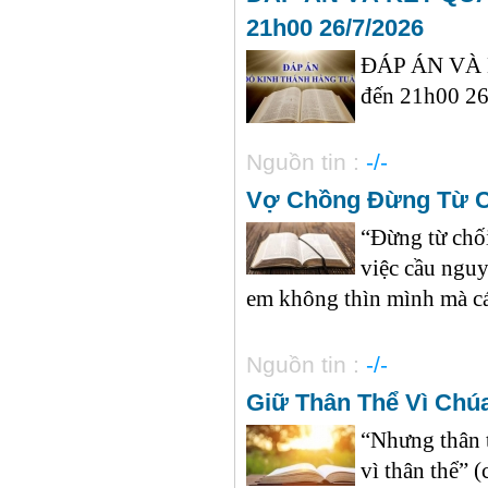
21h00 26/7/2026
ĐÁP ÁN VÀ
đến 21h00 26
Nguồn tin :
-/-
Vợ Chồng Đừng Từ C
“Đừng từ chối
việc cầu nguy
em không thìn mình mà cá
Nguồn tin :
-/-
Giữ Thân Thể Vì Chú
“Nhưng thân t
vì thân thể” (