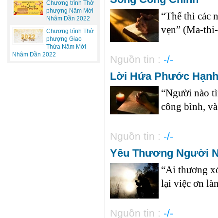
Chương trình Thờ
phượng Năm Mới
“Thế thì các 
Nhâm Dần 2022
vẹn” (Ma-thi-ơ
Chương trình Thờ
phượng Giao
Thừa Năm Mới
Nhâm Dần 2022
Nguồn tin :
-/-
Lời Hứa Phước Hạn
“Người nào tì
công bình, và 
Nguồn tin :
-/-
Yêu Thương Người 
“Ai thương x
lại việc ơn là
Nguồn tin :
-/-