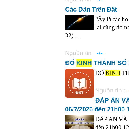
Các Dân Trên Đất
“Ấy là các họ
lại cũng do n
32)....
Nguồn tin :
-/-
ĐỐ
KINH
THÁNH SỐ 30
ĐỐ
KINH
THÁ
Nguồn tin :
-
ĐÁP ÁN V
06/7/2026 đến 21h00 
ĐÁP ÁN VÀ
đến 21h00 12