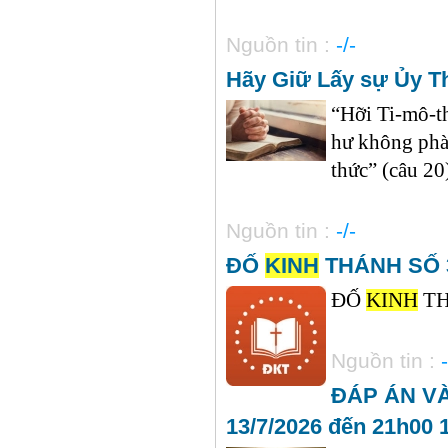
Nguồn tin :
-/-
Hãy Giữ Lấy sự Ủy T
“Hỡi Ti-mô-th
hư không phàm
thức” (câu 20)
Nguồn tin :
-/-
ĐỐ
KINH
THÁNH SỐ 30
ĐỐ
KINH
THÁ
Nguồn tin :
-
ĐÁP ÁN V
13/7/2026 đến 21h00 