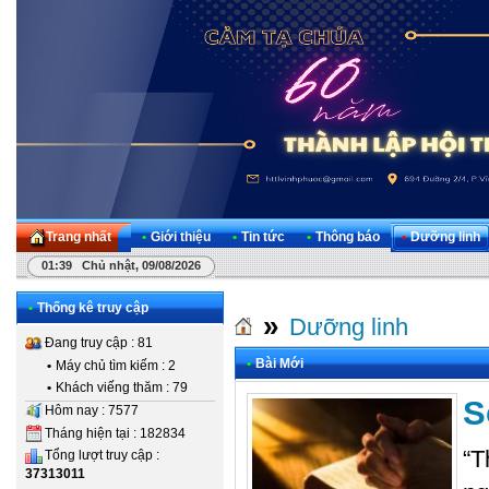
Trang nhất
•
Giới thiệu
•
Tin tức
•
Thông báo
•
Dưỡng linh
01:39 Chủ nhật, 09/08/2026
•
Thống kê truy cập
»
Dưỡng linh
Đang truy cập : 81
•
Bài Mới
•
Máy chủ tìm kiếm : 2
•
Khách viếng thăm : 79
S
Hôm nay : 7577
Tháng hiện tại : 182834
“T
Tổng lượt truy cập :
37313011