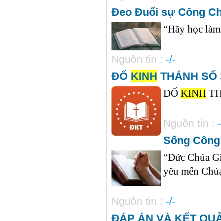
Đeo Đuổi sự Công Ch
“Hãy học làm 
Nguồn tin :
-/-
ĐỐ
KINH
THÁNH SỐ 30
ĐỐ
KINH
THÁ
Nguồn tin :
-
Sống Công
“Đức Chúa Giê
yêu mến Chúa,
Nguồn tin :
-/-
ĐÁP ÁN VÀ KẾT QU