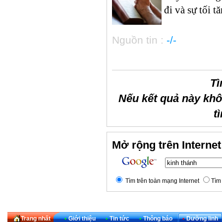
đi và sự tối 
Nguồn tin :
-/-
Tì
Nếu kết quả này kh
t
Mở rộng trên Internet
Tìm trên toàn mạng Internet
Tìm 
Trang nhất
•
Giới thiệu
•
Tin tức
•
Thông báo
•
Dưỡng linh