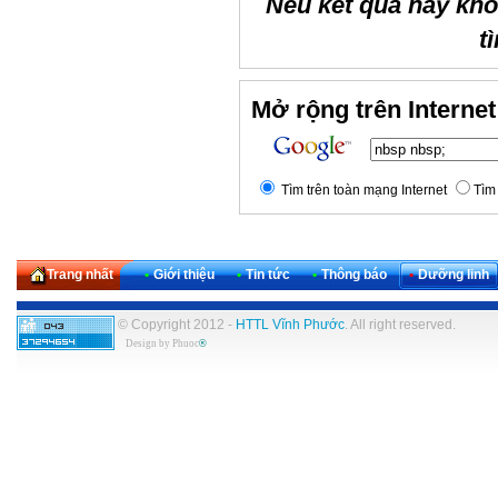
Nếu kết quả này kh
t
Mở rộng trên Internet
Tìm trên toàn mạng Internet
Tìm 
Trang nhất
•
Giới thiệu
•
Tin tức
•
Thông báo
•
Dưỡng linh
© Copyright 2012 -
HTTL Vĩnh Phước
. All right reserved.
Design by
Phuoc
®