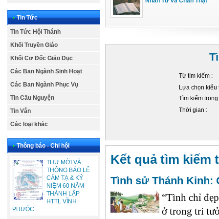
Nhân Từ và Chân Thật
•
Tin Tức
Tin Tức Hội Thánh
Khối Truyền Giáo
T
Khối Cơ Đốc Giáo Dục
Các Ban Ngành Sinh Hoạt
Từ tìm kiếm :
Các Ban Ngành Phục Vụ
Lựa chọn kiểu 
Tin Cầu Nguyện
Tìm kiếm trong
Thời gian :
Tin Vắn
Các loại khác
•
Thông báo - Chi hội
Kết quả tìm kiếm t
THƯ MỜI VÀ
THÔNG BÁO LỄ
Tình sử Thánh Kinh
CẢM TẠ & KỶ
NIỆM 60 NĂM
THÀNH LẬP
“Tình chỉ đẹp
HTTL VĨNH
ở trong trí t
PHƯÓC