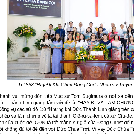
TC 868 “Hãy Đi Khi Chúa Đang Gọi” -
Nhân sự Truyền
thánh vui mừng đón tiếp Mục sư Tom Sugimura ở nơi xa đến 
ức Thánh Linh giáng lâm với đề tài “HÃY ĐI VÀ LÀM CHỨ
Công vụ các sứ đồ 1:8 “Nhưng khi Đức Thánh Linh giáng trên cá
hép và làm chứng về ta tại thành Giê-ru-sa-lem, cả xứ Giu-đê, 
ch của cuộc đời CĐN là trở thành sứ giả của Đấng Christ để nó
ội không đủ tốt để đến với Đức Chúa Trời. Vì vậy Đức Chúa T