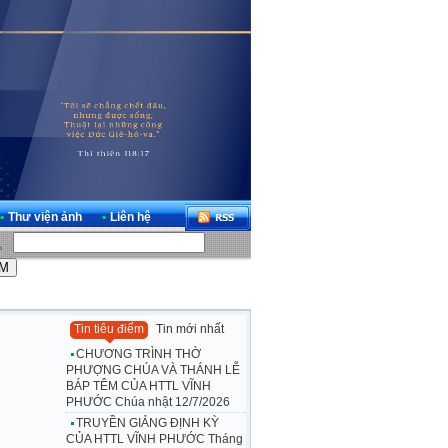
•
Thư viện ảnh
•
Liên hệ
Tin tiêu điểm
Tin mới nhất
CHƯƠNG TRÌNH THỜ
PHƯỢNG CHÚA VÀ THÁNH LỄ
BÁP TÊM CỦA HTTL VĨNH
PHƯỚC Chúa nhật 12/7/2026
TRUYỀN GIẢNG ĐỊNH KỲ
CỦA HTTL VĨNH PHƯỚC Tháng