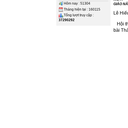
Hôm nay : 51304
GIÁO NĂ
Tháng hiện tại : 160115
Lê Hiế
Tổng lượt truy cập :
37290292
Hội t
bài Thá