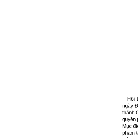
Hội 
ngày Đ
thánh 
quyền p
Mục đí
phạm t