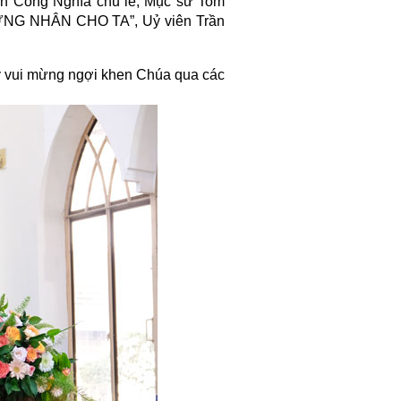
n Công Nghĩa chủ lễ, Mục sư Tom
HỨNG NHÂN CHO TA”, Uỷ viên Trần
y vui mừng ngợi khen Chúa qua các