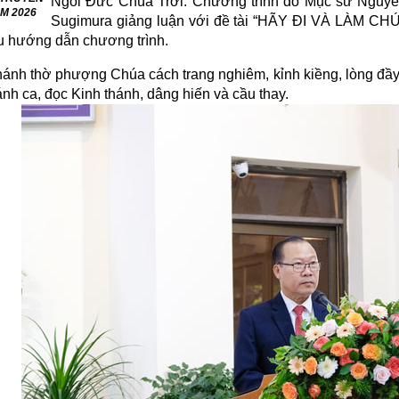
Ngôi Đức Chúa Trời. Chương trình do Mục sư Nguyễ
M 2026
Sugimura giảng luận với đề tài “HÃY ĐI VÀ LÀM C
u hướng dẫn chương trình.
hánh thờ phượng Chúa cách trang nghiêm, kỉnh kiềng, lòng đầ
nh ca, đọc Kinh thánh, dâng hiến và cầu thay.