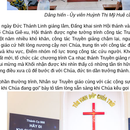
Dâng hiến - Ủy viên Huỳnh Thị Mỹ Huệ c
 ngày Đức Thánh Linh giáng lâm, Đấng khai sinh Hội thánh và
ố Chúa Giê-xu, Hội thánh được nghe tường trình công tác Tr
ột năm nhiều khó khăn, công tác Truyền giảng chậm lại, ng
 giáo cứ hết lòng nương cậy nơi Chúa, trung tín với công tác 
và khu vực, Điểm nhóm nổ lực trong công tác cứu người. Kh
ất mới, tổ chức các chương trình Ca nhạc thánh Truyền giảng
ui mừng mà Khối nhận được khi nhìn thấy có những tân tín hữ
ng điều xưa cũ để bước đi với Chúa, đức tin dần trưởng thành.
phần thường trình, Nhân sự Truyền giáo cùng với các cộng s
 khi Chúa đang gọi” bày tỏ tấm lòng sẵn sàng khi Chúa kêu gọi 