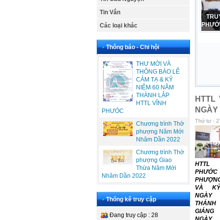
Tin Vắn
CẢM
PHỤ N
Các loại khác
•
Thông báo - Chi hội
THƯ MỜI VÀ
THÔNG BÁO LỄ
CẢM TẠ & KỶ
NIỆM 60 NĂM
THÀNH LẬP
HTTL
HTTL VĨNH
NGÀY 
PHƯÓC
Thứ tư - 2
Chương trình Thờ
phượng Năm Mới
Nhâm Dần 2022
Chương trình Thờ
phượng Giao
HTTL
Thừa Năm Mới
PHƯỚ
Nhâm Dần 2022
PHƯỢN
VÀ KỶ
NGÀY
•
Thống kê truy cập
THÁNH
GIÁNG
Đang truy cập : 28
NGÀY 