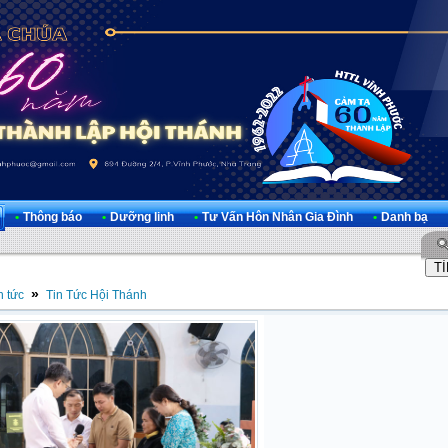
•
Thông báo
•
Dưỡng linh
•
Tư Vấn Hôn Nhân Gia Đình
•
Danh bạ
»
n tức
Tin Tức Hội Thánh