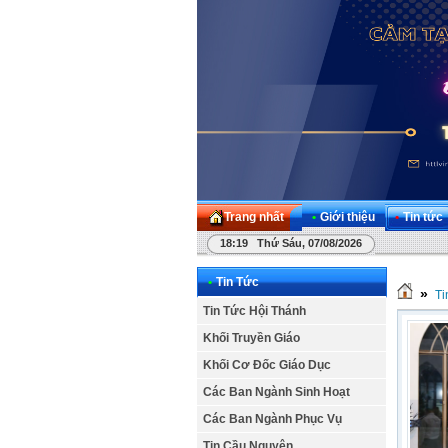
Trang nhất
•
Giới thiệu
•
Tin tức
18:19 Thứ Sáu, 07/08/2026
•
Tin Tức
»
Ti
Tin Tức Hội Thánh
Khối Truyền Giáo
Khối Cơ Đốc Giáo Dục
Các Ban Ngành Sinh Hoạt
Các Ban Ngành Phục Vụ
Tin Cầu Nguyện