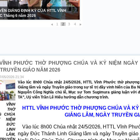
 TẠ – SINH NHẬT LẦN THỨ 42 CỦA BAN
Ữ HTTL VĨNH PHƯỚC 1984 – 2026
1
2
3
4
 VĨNH PHƯỚC THỜ PHƯỢNG CHÚA VÀ KỶ NIỆM NGÀY 
TRUYỀN GIÁO NĂM 2026
7/05/2026 21:34
Vào lúc 8h00 Chúa nhật 24/5/2026, HTTL Vĩnh Phước thờ phượn
Giáng lâm và ngày Truyền giáo trong sự tể trị đầy vinh hiển của Ba
Nguyễn Công Nghĩa chủ lễ, Mục sư Tom Sugimura giảng luận vớ
TA”, Uỷ viên Trần Lê Hiếu hướng dẫn chương trình.
 VĨNH
HTTL VĨNH PHƯỚC THỜ PHƯỢNG CHÚA VÀ KỶ 
C THỜ
G CHÚA
GIÁNG LÂM, NGÀY TRUYỀN GI
 NIỆM
 ĐỨC
Vào lúc 8h00 Chúa nhật 24/5/2026, HTTL Vĩnh Phư
 LINH
ngày Đức Thánh Linh Giáng lâm và ngày Truyền giáo tr
 LÂM,
TRUYỀN