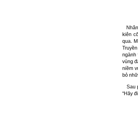
Nhân
kiên c
qua. M
Truyền
ngành 
vùng đ
niềm v
bỏ nhữ
Sau 
“Hãy đi