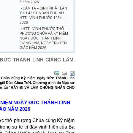
6 năm 2026
CẢM TẠ – SINH NHẬT LẦN
THỨ 42 CỦA BAN PHỤ NỮ
HTTL VĨNH PHƯỚC 1984 –
2026
HTTL VĨNH PHƯỚC THỜ
PHƯỢNG CHÚA VÀ KỶ NIỆM
NGÀY ĐỨC THÁNH LINH
GIÁNG LÂM, NGÀY TRUYỀN
GIÁO NĂM 2026
ĐỨC THÁNH LINH GIÁNG LÂM,
g Chúa cùng Kỷ niệm ngày Đức Thánh Linh
 Ngôi Đức Chúa Trời. Chương trình do Mục sư
i đề tài “HÃY ĐI VÀ LÀM CHỨNG NHÂN CHO
NIỆM NGÀY ĐỨC THÁNH LINH
ÁO NĂM 2026
ớc thờ phượng Chúa cùng Kỷ niệm
ong sự tể trị đầy vinh hiển của Ba