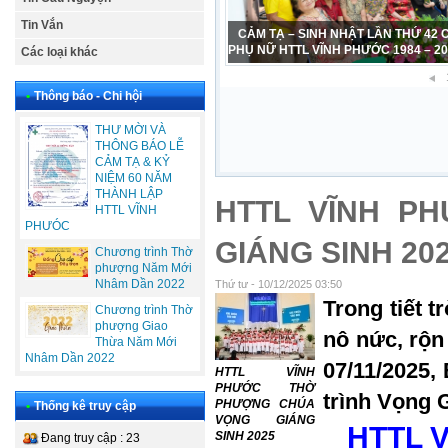
Tin Vắn
CẢM TẠ – SINH NHẬT LẦN THỨ 42
PHỤ NỮ HTTL VĨNH PHƯỚC 1984 – 2
Các loại khác
•
Thông báo - Chi hội
THƯ MỜI VÀ
THÔNG BÁO LỄ
CẢM TẠ & KỶ
NIỆM 60 NĂM
THÀNH LẬP
HTTL VĨNH P
HTTL VĨNH
PHƯÓC
GIÁNG SINH 20
Chương trình Thờ
phượng Năm Mới
Nhâm Dần 2022
Thứ tư - 10/12/2025 03:50
Trong tiết 
Chương trình Thờ
phượng Giao
nô nức, rộn
Thừa Năm Mới
Nhâm Dần 2022
07/11/2025,
HTTL VĨNH
PHƯỚC THỜ
trình Vọng 
PHƯỢNG CHÚA
•
Thống kê truy cập
VỌNG GIÁNG
HTTL 
SINH 2025
Đang truy cập : 23