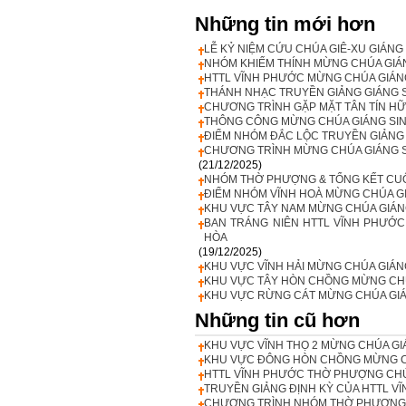
Những tin mới hơn
LỄ KỶ NIỆM CỨU CHÚA GIÊ-XU GIÁNG 
NHÓM KHIẾM THÍNH MỪNG CHÚA GIÁN
HTTL VĨNH PHƯỚC MỪNG CHÚA GIÁNG
THÁNH NHẠC TRUYỀN GIẢNG GIÁNG S
CHƯƠNG TRÌNH GẶP MẶT TÂN TÍN HỮU
THÔNG CÔNG MỪNG CHÚA GIÁNG SIN
ĐIỂM NHÓM ĐẮC LỘC TRUYỀN GIẢNG 
CHƯƠNG TRÌNH MỪNG CHÚA GIÁNG SI
(21/12/2025)
NHÓM THỜ PHƯỢNG & TỔNG KẾT CUỐI
ĐIỂM NHÓM VĨNH HOÀ MỪNG CHÚA GI
KHU VỰC TÂY NAM MỪNG CHÚA GIÁNG
BAN TRÁNG NIÊN HTTL VĨNH PHƯỚC 
HÒA
(19/12/2025)
KHU VỰC VĨNH HẢI MỪNG CHÚA GIÁN
KHU VỰC TÂY HÒN CHỒNG MỪNG CHÚ
KHU VỰC RỪNG CÁT MỪNG CHÚA GIÁN
Những tin cũ hơn
KHU VỰC VĨNH THỌ 2 MỪNG CHÚA GI
KHU VỰC ĐÔNG HÒN CHỒNG MỪNG CH
HTTL VĨNH PHƯỚC THỜ PHƯỢNG CHÚA 
TRUYỀN GIẢNG ĐỊNH KỲ CỦA HTTL VĨ
CHƯƠNG TRÌNH NHÓM THỜ PHƯỢNG C