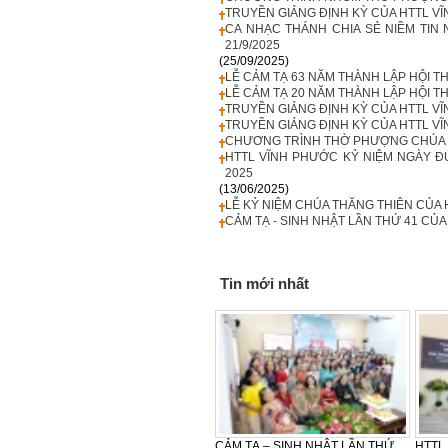
TRUYỀN GIẢNG ĐỊNH KỲ CỦA HTTL VĨ
CA NHẠC THÁNH CHIA SẺ NIỀM TIN 
21/9/2025
(25/09/2025)
LỄ CẢM TẠ 63 NĂM THÀNH LẬP HỘI TH
LỄ CẢM TẠ 20 NĂM THÀNH LẬP HỘI THÁ
TRUYỀN GIẢNG ĐỊNH KỲ CỦA HTTL VĨ
TRUYỀN GIẢNG ĐỊNH KỲ CỦA HTTL VĨ
CHƯƠNG TRÌNH THỜ PHƯỢNG CHÚA VÀ
HTTL VĨNH PHƯỚC KỶ NIỆM NGÀY ĐỨ
2025
(13/06/2025)
LỄ KỶ NIỆM CHÚA THĂNG THIÊN CỦA
CẢM TẠ - SINH NHẬT LẦN THỨ 41 CỦA
Tin mới nhất
LỄ CẢM TẠ - SINH NHẬT LẦN
CẢM TẠ – SINH NHẬT LẦN THỨ
HTTL