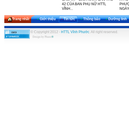
THỨ 30 CỦA KHU VỰC TÂY
42 CỦA BAN PHỤ NỮ HTTL
PHƯỢ
NAM...
VĨNH...
NGÀY
Trang nhất
•
Giới thiệu
•
Tin tức
•
Thông báo
•
Dưỡng linh
© Copyright 2012 -
HTTL Vĩnh Phước
. All right reserved.
Design by
Phuoc
®