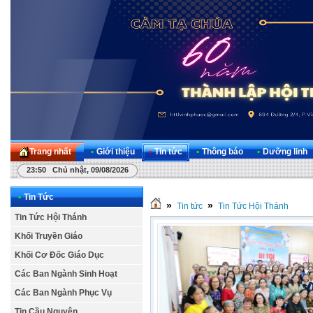
Trang nhất
•
Giới thiệu
•
Tin tức
•
Thông báo
•
Dưỡng linh
23:50 Chủ nhật, 09/08/2026
•
Tin Tức
»
»
Tin tức
Tin Tức Hội Thánh
Tin Tức Hội Thánh
Khối Truyền Giáo
Khối Cơ Đốc Giáo Dục
Các Ban Ngành Sinh Hoạt
Các Ban Ngành Phục Vụ
Tin Cầu Nguyện