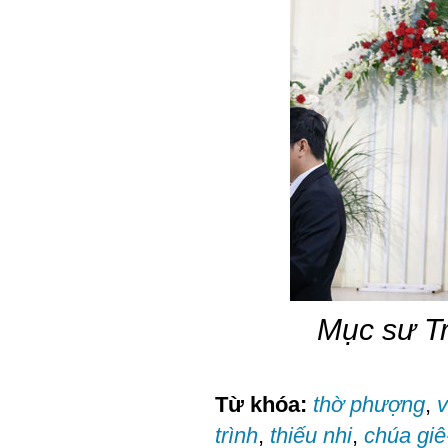
Mục sư Tr
Từ khóa:
thờ phượng
,
v
trình
,
thiếu nhi
,
chúa giê