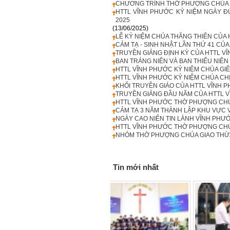
CHƯƠNG TRÌNH THỜ PHƯỢNG CHÚA VÀ
HTTL VĨNH PHƯỚC KỶ NIỆM NGÀY ĐỨ
2025
(13/06/2025)
LỄ KỶ NIỆM CHÚA THĂNG THIÊN CỦA
CẢM TẠ - SINH NHẬT LẦN THỨ 41 CỦA
TRUYỀN GIẢNG ĐỊNH KỲ CỦA HTTL VĨ
BAN TRÁNG NIÊN VÀ BAN THIẾU NIÊ
HTTL VĨNH PHƯỚC KỶ NIỆM CHÚA GIÊ
HTTL VĨNH PHƯỚC KỶ NIỆM CHÚA CH
KHỐI TRUYỀN GIÁO CỦA HTTL VĨNH 
TRUYỀN GIẢNG ĐẦU NĂM CỦA HTTL V
HTTL VĨNH PHƯỚC THỜ PHƯỢNG CHÚ
CẢM TẠ 3 NĂM THÀNH LẬP KHU VỰC VĨ
NGÀY CAO NIÊN TIN LÀNH VĨNH PHƯỚ
HTTL VĨNH PHƯỚC THỜ PHƯỢNG CHÚA
NHÓM THỜ PHƯỢNG CHÚA GIAO THỪA 
Tin mới nhất