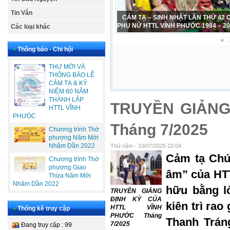
Tin Vắn
CẢM TẠ – SINH NHẬT LẦN THỨ 42
PHỤ NỮ HTTL VĨNH PHƯỚC 1984 – 2
Các loại khác
•
Thông báo - Chi hội
THƯ MỜI VÀ
THÔNG BÁO LỄ
CẢM TẠ & KỶ
NIỆM 60 NĂM
THÀNH LẬP
TRUYỀN GIẢNG
HTTL VĨNH
PHƯÓC
Tháng 7/2025
Chương trình Thờ
phượng Năm Mới
Nhâm Dần 2022
Thứ năm - 10/07/2025 22:04
Cảm tạ Chú
Chương trình Thờ
phượng Giao
âm” của HTT
Thừa Năm Mới
Nhâm Dần 2022
hữu bằng l
TRUYỀN GIẢNG
ĐỊNH KỲ CỦA
kiên trì ra
HTTL VĨNH
•
Thống kê truy cập
PHƯỚC Tháng
Thanh Trán
7/2025
Đang truy cập : 99