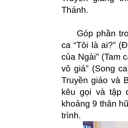
Thánh.
Góp phần tro
ca “Tôi là ai?” 
của Ngài” (Tam ca
vô giá” (Song ca
Truyền giáo và 
kêu gọi và tập 
khoảng 9 thân h
trình.