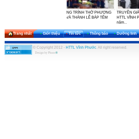
LỄ CẢM TẠ - SINH NHẬT LẦN
CẢM TẠ – SINH NHẬT LẦN THỨ
HTTL
THỨ 30 CỦA KHU VỰC TÂY
42 CỦA BAN PHỤ NỮ HTTL
PHƯỢ
NAM...
VĨNH...
NGÀY
Trang nhất
•
Giới thiệu
•
Tin tức
•
Thông báo
•
Dưỡng linh
© Copyright 2012 -
HTTL Vĩnh Phước
. All right reserved.
Design by
Phuoc
®