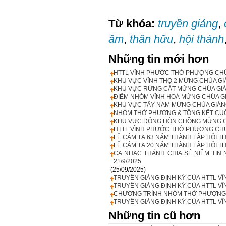
Từ khóa:
truyền giảng
,
âm
,
thân hữu
,
hội thánh
Những tin mới hơn
HTTL VĨNH PHƯỚC THỜ PHƯỢNG CHÚ
KHU VỰC VĨNH THỌ 2 MỪNG CHÚA GI
KHU VỰC RỪNG CÁT MỪNG CHÚA GIÁN
ĐIỂM NHÓM VĨNH HOÀ MỪNG CHÚA GI
KHU VỰC TÂY NAM MỪNG CHÚA GIÁNG
NHÓM THỜ PHƯỢNG & TỔNG KẾT CUỐI
KHU VỰC ĐÔNG HÒN CHỒNG MỪNG CH
HTTL VĨNH PHƯỚC THỜ PHƯỢNG CHÚA 
LỄ CẢM TẠ 63 NĂM THÀNH LẬP HỘI TH
LỄ CẢM TẠ 20 NĂM THÀNH LẬP HỘI THÁ
CA NHẠC THÁNH CHIA SẺ NIỀM TIN 
21/9/2025
(25/09/2025)
TRUYỀN GIẢNG ĐỊNH KỲ CỦA HTTL VĨ
TRUYỀN GIẢNG ĐỊNH KỲ CỦA HTTL VĨ
CHƯƠNG TRÌNH NHÓM THỜ PHƯỢNG C
TRUYỀN GIẢNG ĐỊNH KỲ CỦA HTTL VĨ
Những tin cũ hơn