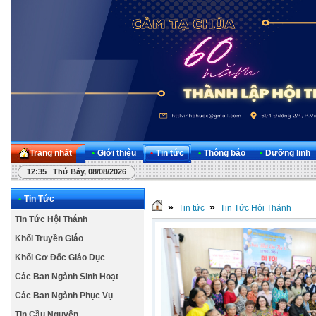
Trang nhất
•
Giới thiệu
•
Tin tức
•
Thông báo
•
Dưỡng linh
12:35 Thứ Bảy, 08/08/2026
•
Tin Tức
»
»
Tin tức
Tin Tức Hội Thánh
Tin Tức Hội Thánh
Khối Truyền Giáo
Khối Cơ Đốc Giáo Dục
Các Ban Ngành Sinh Hoạt
Các Ban Ngành Phục Vụ
Tin Cầu Nguyện