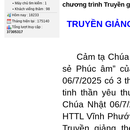
chương trình Truyền gi
•
Máy chủ tìm kiếm : 1
•
Khách viếng thăm : 98
Hôm nay : 18233
Tháng hiện tại : 175140
TRUYỀN GIẢNG
Tổng lượt truy cập :
37305317
Cảm tạ Chúa vì
sẻ Phúc âm” c
06/7/2025 có 3 t
tinh thần yêu t
Chúa Nhật 06/7
HTTL Vĩnh Phước
Truyền giảng th