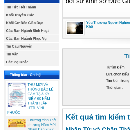
bởi sự kính sợ Đức Giê
Tin Tức Hội Thánh
Khối Truyền Giáo
Yêu Thương Người Nghèo
Khối Cơ Đốc Giáo Dục
Khổ
Các Ban Ngành Sinh Hoạt
Các Ban Ngành Phục Vụ
Tin Cầu Nguyện
Tin Vắn
T
Các loại khác
Từ tìm kiếm :
Lựa chọn kiểu 
•
Thông báo - Chi hội
Tìm kiếm trong
THƯ MỜI VÀ
Thời gian :
THÔNG BÁO LỄ
CẢM TẠ & KỶ
NIỆM 60 NĂM
THÀNH LẬP
HTTL VĨNH
PHƯÓC
Kết quả tìm kiếm t
Chương trình Thờ
phượng Năm Mới
Nhân Từ và Chân Thậ
Nhâm Dần 2022