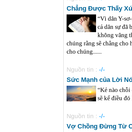
Chẳng Được Thấy X
“Vì dân Y-sơ
cả dân sự đã b
không vâng t
chúng rằng sẽ chẳng cho 
cho chúng......
Nguồn tin :
-/-
Sức Mạnh của Lời Nó
“Kẻ nào chỗi 
sẽ kể điều đó 
Nguồn tin :
-/-
Vợ Chồng Đừng Từ C