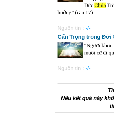
Đức
Chúa
Trờ
hưởng” (câu 17)....
Nguồn tin :
-/-
Cẩn Trọng trong Đời
“Người khôn k
muội cứ đi qua
Nguồn tin :
-/-
Tì
Nếu kết quả này kh
t