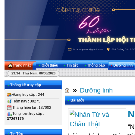
Trang nhất
•
Giới thiệu
•
Tin tức
•
Thông báo
•
Dưỡng linh
23:34 Thứ Năm, 06/08/2026
•
Thống kê truy cập
»
Dưỡng linh
Đang truy cập : 244
•
Bài Mới
Hôm nay : 30275
Tháng hiện tại : 137002
N
Tổng lượt truy cập :
37267179
“N
•
Tin Tức