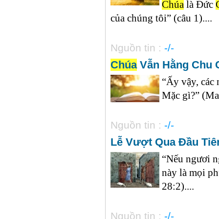
Chúa
là Đức
của chúng tôi” (câu 1)....
Nguồn tin :
-/-
Chúa
Vẫn Hằng Chu 
“Ấy vậy, các 
Mặc gì?” (Ma-
Nguồn tin :
-/-
Lễ Vượt Qua Đầu Tiên
“Nếu ngươi n
này là mọi p
28:2)....
Nguồn tin :
-/-