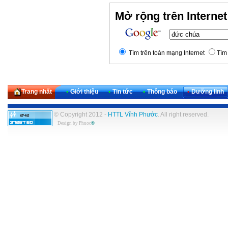
Mở rộng trên Internet
Tìm trên toàn mạng Internet
Tìm 
Trang nhất
•
Giới thiệu
•
Tin tức
•
Thông báo
•
Dưỡng linh
© Copyright 2012 -
HTTL Vĩnh Phước
. All right reserved.
Design by
Phuoc
®