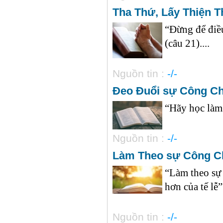
Tha Thứ, Lấy Thiện 
“Đừng để điều
(câu 21)....
Nguồn tin :
-/-
Đeo Đuổi sự Công Ch
“Hãy học làm 
Nguồn tin :
-/-
Làm Theo sự Công C
“Làm theo sự
hơn của tế lễ” 
Nguồn tin :
-/-