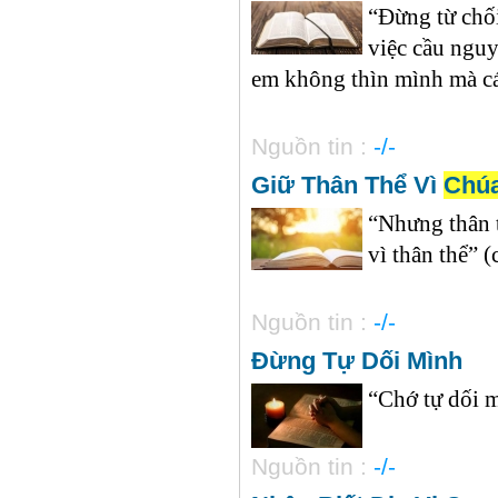
“Đừng từ chối
việc cầu nguy
em không thìn mình mà cá
Nguồn tin :
-/-
Giữ Thân Thể Vì
Chú
“Nhưng thân t
vì thân thể” (
Nguồn tin :
-/-
Đừng Tự Dối Mình
“Chớ tự dối m
Nguồn tin :
-/-