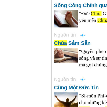
Sống Công Chính qu
“Đức
Chúa
Gi
yêu mến
Chú
Nguồn tin :
-/-
Chúa
Sắm Sẵn
“Quyền phép
sống và sự ti
mà gọi chúng t
Nguồn tin :
-/-
Cùng Một Đức Tin
“Si-môn Phi-e
cho những kẻ