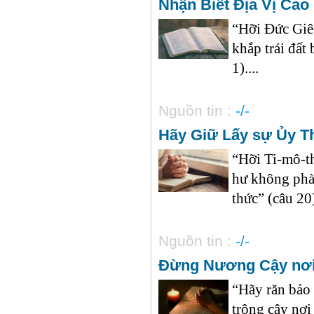
Nhận Biết Địa Vị Ca
“Hỡi Đức Giê
khắp trái đất
1)....
Nguồn tin :
-/-
Hãy Giữ Lấy sự Ủy T
“Hỡi Ti-mô-th
hư không phàm
thức” (câu 20)
Nguồn tin :
-/-
Đừng Nương Cậy nơi
“Hãy răn bảo 
trông cậy nơi