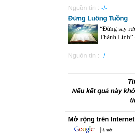
Nguồn tin :
-/-
Đừng Luông Tuồng
“Đừng say rư
Thánh Linh” (
Nguồn tin :
-/-
Tì
Nếu kết quả này kh
t
Mở rộng trên Internet