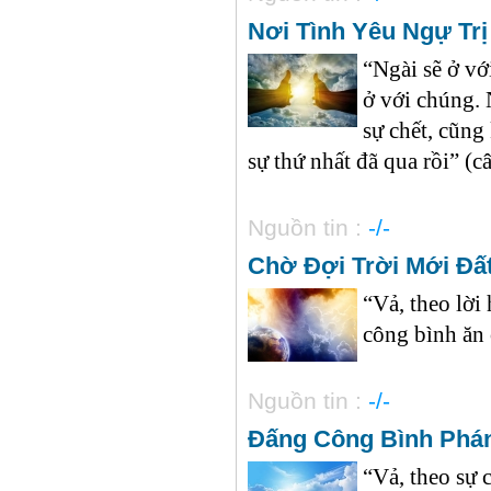
Nơi Tình Yêu Ngự Trị
“Ngài sẽ ở vớ
ở với chúng. 
sự chết, cũng
sự thứ nhất đã qua rồi” (câ
Nguồn tin :
-/-
Chờ Đợi Trời Mới Đấ
“Vả, theo lời
công bình ăn ở
Nguồn tin :
-/-
Đấng Công Bình Phán
“Vả, theo sự 