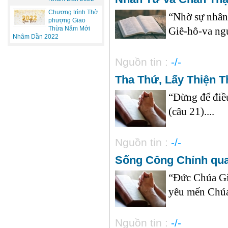
Chương trình Thờ
“Nhờ sự nhân 
phượng Giao
Thừa Năm Mới
Giê-hô-va ngườ
Nhâm Dần 2022
Nguồn tin :
-/-
Tha Thứ, Lấy Thiện 
“Đừng để điều
(câu 21)....
Nguồn tin :
-/-
Sống Công Chính qu
“Đức Chúa Giê
yêu mến Chú
Nguồn tin :
-/-