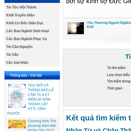
bởi sự kính sợ Đức Giê
Tin Tức Hội Thánh
Khối Truyền Giáo
Yêu Thương Người Nghèo
Khối Cơ Đốc Giáo Dục
Khổ
Các Ban Ngành Sinh Hoạt
Các Ban Ngành Phục Vụ
Tin Cầu Nguyện
Tin Vắn
T
Các loại khác
Từ tìm kiếm :
Lựa chọn kiểu 
•
Thông báo - Chi hội
Tìm kiếm trong
THƯ MỜI VÀ
Thời gian :
THÔNG BÁO LỄ
CẢM TẠ & KỶ
NIỆM 60 NĂM
THÀNH LẬP
HTTL VĨNH
PHƯÓC
Kết quả tìm kiếm t
Chương trình Thờ
phượng Năm Mới
Nhân Từ và Chân Thậ
Nhâm Dần 2022