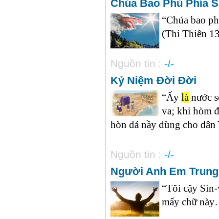
Chúa Bao Phủ Phía S
“Chúa bao phủ
(Thi Thiên 139
Nguồn tin :
-/-
Kỷ Niệm Đời Đời
“Ấy
là
nước s
va; khi hòm đ
hòn đá nầy dùng cho dân 
Nguồn tin :
-/-
Người Anh Em Trung
“Tôi cậy Sin
mấy chữ này…”