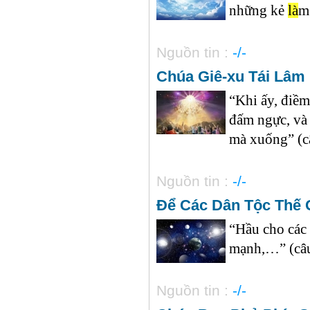
những kẻ
là
m
Nguồn tin :
-/-
Chúa Giê-xu Tái Lâm
“Khi ấy, điềm
đấm ngực, và 
mà xuống” (câ
Nguồn tin :
-/-
Để Các Dân Tộc Thế 
“Hầu cho các 
mạnh,…” (câu 
Nguồn tin :
-/-