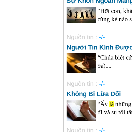
Sự Khôn Ngoan Mang
“Hỡi con, kh
cùng kẻ nào sỉ
Nguồn tin :
-/-
Người Tin Kính Được
“Chúa biết c
9a)....
Nguồn tin :
-/-
Không Bị Lừa Dối
“Ấy
là
những 
đi và sự tối 
Nguồn tin :
-/-