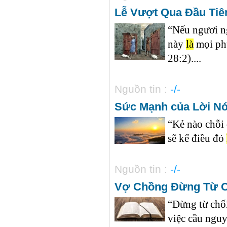
Lễ Vượt Qua Đầu Tiên
“Nếu ngươi n
này
là
mọi p
28:2)....
Nguồn tin :
-/-
Sức Mạnh của Lời Nó
“Kẻ nào chỗi 
sẽ kể điều đó
Nguồn tin :
-/-
Vợ Chồng Đừng Từ C
“Đừng từ chối
việc cầu nguy