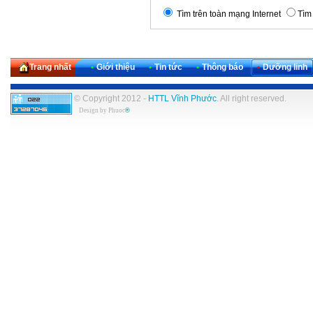
Tìm trên toàn mạng Internet
Tìm 
Trang nhất
•
Giới thiệu
•
Tin tức
•
Thông báo
•
Dưỡng linh
© Copyright 2012 -
HTTL Vĩnh Phước
. All right reserved.
Design by
Phuoc
®