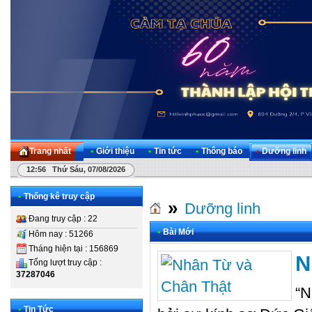
Trang nhất
•
Giới thiệu
•
Tin tức
•
Thông báo
•
Dưỡng linh
12:56 Thứ Sáu, 07/08/2026
•
Thống kê truy cập
»
Dưỡng linh
Đang truy cập : 22
•
Bài Mới
Hôm nay : 51266
Tháng hiện tại : 156869
N
Tổng lượt truy cập :
37287046
“N
•
Tin Tức