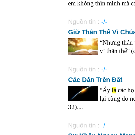
em không thìn mình mà cá
Nguồn tin :
-/-
Giữ Thân Thể Vì Chú
“Nhưng thân 
vì thân thể” (
Nguồn tin :
-/-
Các Dân Trên Đất
“Ấy
là
các họ 
lại cũng do n
32)....
Nguồn tin :
-/-