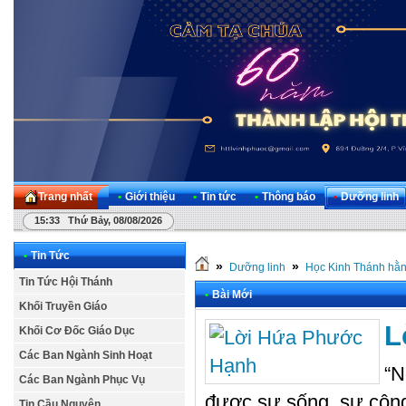
Trang nhất
•
Giới thiệu
•
Tin tức
•
Thông báo
•
Dưỡng linh
15:33 Thứ Bảy, 08/08/2026
•
Tin Tức
»
»
Dưỡng linh
Học Kinh Thánh hằ
Tin Tức Hội Thánh
•
Bài Mới
Khối Truyền Giáo
L
Khối Cơ Đốc Giáo Dục
Các Ban Ngành Sinh Hoạt
“N
Các Ban Ngành Phục Vụ
được sự sống, sự công 
Tin Cầu Nguyện