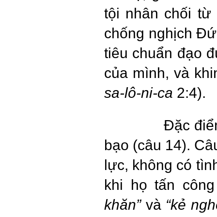
tội nhân chối từ
chống nghịch Đức
tiêu chuẩn đạo đứ
của mình, và khi
sa-lô-ni-ca
2:4).
Đặc điể
bạo (câu 14). Câ
lực, không có tì
khi họ tấn côn
khăn”
và
“kẻ ngh