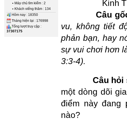
Kinh 
•
Máy chủ tìm kiếm : 2
•
Khách viếng thăm : 134
Câu gố
Hôm nay : 18350
Tháng hiện tại : 176998
vu, không tiết đ
Tổng lượt truy cập :
37307175
phản bạn, hay nó
sự vui chơi hơn 
3:3-4)
.
Câu hỏi
một dòng dõi gia
điểm này đang p
nào?