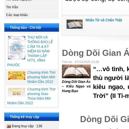
Tin Vắn
Các loại khác
Nhân Từ và Chân Thật
•
Thông báo - Chi hội
THƯ MỜI VÀ
THÔNG BÁO LỄ
CẢM TẠ & KỶ
Dòng Dõi Gian 
NIỆM 60 NĂM
THÀNH LẬP
HTTL VĨNH
Thứ ba - 07/10/2025 23:38
PHƯÓC
“…vô tình, 
Chương trình Thờ
thù người l
phượng Năm Mới
Dòng Dõi Gian Ác
Nhâm Dần 2022
kiêu ngạo,
– Kiêu Ngạo và
Chương trình Thờ
Hung Bạo
phượng Giao
Trời” (II Ti-
Thừa Năm Mới
Nhâm Dần 2022
Dòng Dõi G
•
Thống kê truy cập
Đang truy cập : 136