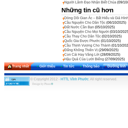
Người Lãnh Đạo Nhận Biết Chúa
(09/10
Những tin cũ hơn
Dòng Dõi Gian Ác – Bất Hiếu và Giả Hìn
Cầu Nguyện Cho Dân Tộc
(06/10/2025)
Đất Nước Cần Bạn
(05/10/2025)
Cầu Nguyện Cho Mọi Người
(03/10/202
Cầu Thay Cho Dân Tộc
(02/10/2025)
Quốc Gia Được Phước
(01/10/2025)
Cầu Thịnh Vượng Cho Thành
(01/10/20
Đấng Không Thiên Vị
(29/09/2025)
Con Cái Hay Vâng Lời
(28/09/2025)
Hậu Quả Của Lười Biếng
(27/09/2025)
Trang nhất
•
Giới thiệu
•
Tin tức
•
Thông báo
•
Dưỡng linh
© Copyright 2012 -
HTTL Vĩnh Phước
. All right reserved.
Design by
Phuoc
®