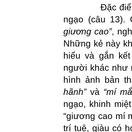
Đặc điể
ngạo (câu 13).
giương cao”
, ng
Những kẻ này kh
hiểu và gắn kế
người khác như m
hình ảnh bản t
hãnh
”
và
“
mí mắ
ngạo, khinh miệ
“giương cao mí m
trí tuệ, giàu có