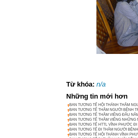
Từ khóa:
n/a
Những tin mới hơn
BAN TƯƠNG TẾ HỘI THÁNH THĂM NG
BAN TƯƠNG TẾ THĂM NGƯỜI BỆNH T
BAN TƯƠNG TẾ THĂM VIẾNG ĐẦU NĂM
BAN TƯƠNG TẾ THĂM VIẾNG NHỮNG 
BAN TƯƠNG TẾ HTTL VĨNH PHƯỚC ĐI
BAN TƯƠNG TẾ ĐI THĂM NGƯỜI BỆN
BAN TƯƠNG TẾ HỘI THÁNH VĨNH PH