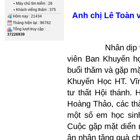
•
Máy chủ tìm kiếm : 26
•
Khách viếng thăm : 375
Anh chị Lê Toàn 
Hôm nay : 21434
Tháng hiện tại : 96762
Tổng lượt truy cập :
37226939
Nhân dịp về Việt
viên Ban Khuyến họ
buổi thăm và gặp mặ
Khuyến Học HT. Vĩn
tư thất Hội thánh.
Hoàng Thảo, các th
một số em học sin
Cuộc gặp mặt diển 
ân nhân tặng quà c