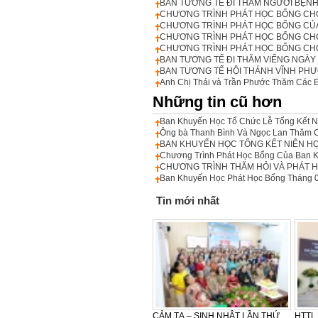
BAN TƯƠNG TẾ ĐI THĂM NGƯỜI BỆN
CHƯƠNG TRÌNH PHÁT HỌC BỔNG CHO 
CHƯƠNG TRÌNH PHÁT HỌC BỔNG CỦA
CHƯƠNG TRÌNH PHÁT HỌC BỔNG CHO 
CHƯƠNG TRÌNH PHÁT HỌC BỔNG CHO H
BAN TƯƠNG TẾ ĐI THĂM VIẾNG NGÀY 
BAN TƯƠNG TẾ HỘI THÁNH VĨNH PH
Anh Chị Thái và Trần Phước Thăm Các 
Những tin cũ hơn
Ban Khuyến Học Tổ Chức Lễ Tổng Kết N
Ông bà Thanh Bình Và Ngọc Lan Thăm C
BAN KHUYẾN HỌC TỔNG KẾT NIÊN HỌ
Chương Trình Phát Học Bổng Của Ban 
CHƯƠNG TRÌNH THĂM HỎI VÀ PHÁT H
Ban Khuyến Học Phát Học Bổng Tháng 
Tin mới nhất
LỄ CẢM TẠ - SINH NHẬT LẦN
CẢM TẠ – SINH NHẬT LẦN THỨ
HTTL