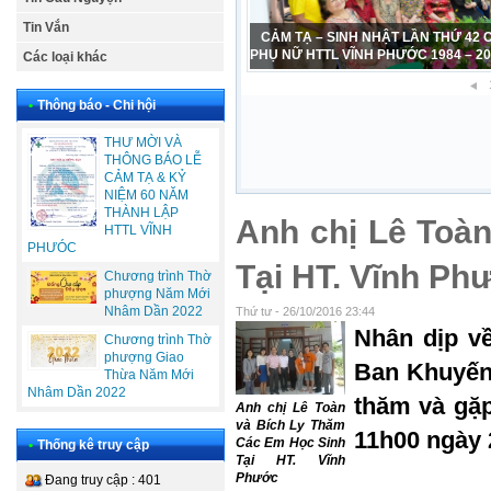
Tin Vắn
CẢM TẠ – SINH NHẬT LẦN THỨ 42
PHỤ NỮ HTTL VĨNH PHƯỚC 1984 – 2
Các loại khác
•
Thông báo - Chi hội
THƯ MỜI VÀ
THÔNG BÁO LỄ
CẢM TẠ & KỶ
NIỆM 60 NĂM
THÀNH LẬP
Anh chị Lê Toà
HTTL VĨNH
PHƯÓC
Tại HT. Vĩnh Ph
Chương trình Thờ
phượng Năm Mới
Nhâm Dần 2022
Thứ tư - 26/10/2016 23:44
Nhân dịp về
Chương trình Thờ
phượng Giao
Ban Khuyến 
Thừa Năm Mới
Nhâm Dần 2022
thăm và gặp
Anh chị Lê Toàn
và Bích Ly Thăm
11h00 ngày 2
Các Em Học Sinh
•
Thống kê truy cập
Tại HT. Vĩnh
Phước
Đang truy cập : 401