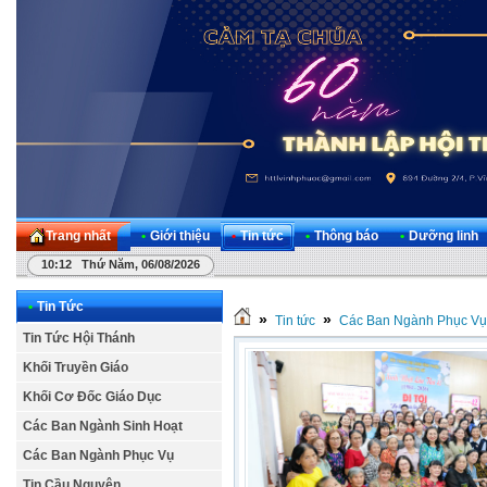
Trang nhất
•
Giới thiệu
•
Tin tức
•
Thông báo
•
Dưỡng linh
10:12 Thứ Năm, 06/08/2026
•
Tin Tức
»
»
Tin tức
Các Ban Ngành Phục Vụ
Tin Tức Hội Thánh
Khối Truyền Giáo
Khối Cơ Đốc Giáo Dục
Các Ban Ngành Sinh Hoạt
Các Ban Ngành Phục Vụ
Tin Cầu Nguyện