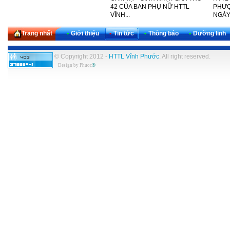
THỨ 30 CỦA KHU VỰC TÂY
42 CỦA BAN PHỤ NỮ HTTL
PHƯỢ
NAM...
VĨNH...
NGÀY
Trang nhất
•
Giới thiệu
•
Tin tức
•
Thông báo
•
Dưỡng linh
© Copyright 2012 -
HTTL Vĩnh Phước
. All right reserved.
Design by
Phuoc
®