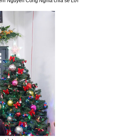
ệm Nguyễn Công Nghĩa chia sẻ Lời