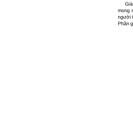
Giá
mong m
người 
Phần g