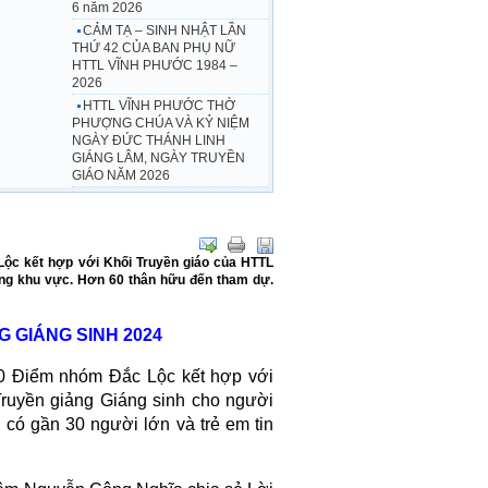
6 năm 2026
CẢM TẠ – SINH NHẬT LẦN
THỨ 42 CỦA BAN PHỤ NỮ
HTTL VĨNH PHƯỚC 1984 –
2026
HTTL VĨNH PHƯỚC THỜ
PHƯỢNG CHÚA VÀ KỶ NIỆM
NGÀY ĐỨC THÁNH LINH
GIÁNG LÂM, NGÀY TRUYỀN
GIÁO NĂM 2026
ộc kết hợp với Khối Truyền giáo của HTTL
ong khu vực. Hơn 60 thân hữu đến tham dự.
 GIÁNG SINH 2024
 Điểm nhóm Đắc Lộc kết hợp với
ruyền giảng Giáng sinh cho người
có gần 30 người lớn và trẻ em tin