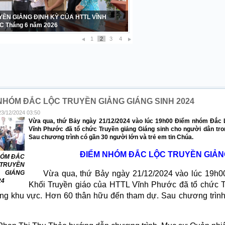
 TẠ – SINH NHẬT LẦN THỨ 42 CỦA BAN
Ữ HTTL VĨNH PHƯỚC 1984 – 2026
1
2
3
4
NHÓM ĐẮC LỘC TRUYỀN GIẢNG GIÁNG SINH 2024
23/12/2024 03:50
Vừa qua, thứ Bảy ngày 21/12/2024 vào lúc 19h00 Điểm nhóm Đắc L
Vĩnh Phước đã tổ chức Truyền giảng Giáng sinh cho người dân tr
Sau chương trình có gần 30 người lớn và trẻ em tin Chúa.
ĐIỂM NHÓM ĐẮC LỘC TRUYỀN GIẢNG
HÓM ĐẮC
RUYỀN
 GIÁNG
Vừa qua, thứ Bảy ngày 21/12/2024 vào lúc 19h00
24
Khối Truyền giáo của HTTL Vĩnh Phước đã tổ chức T
ong khu vực. Hơn 60 thân hữu đến tham dự. Sau chương trình 