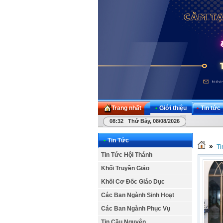
Trang nhất
•
Giới thiệu
•
Tin tức
08:32 Thứ Bảy, 08/08/2026
•
Tin Tức
»
Ti
Tin Tức Hội Thánh
Khối Truyền Giáo
Khối Cơ Đốc Giáo Dục
Các Ban Ngành Sinh Hoạt
Các Ban Ngành Phục Vụ
Tin Cầu Nguyện