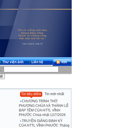
•
Thư viện ảnh
•
Liên hệ
Tin tiêu điểm
Tin mới nhất
CHƯƠNG TRÌNH THỜ
PHƯỢNG CHÚA VÀ THÁNH LỄ
BÁP TÊM CỦA HTTL VĨNH
PHƯỚC Chúa nhật 12/7/2026
TRUYỀN GIẢNG ĐỊNH KỲ
CỦA HTTL VĨNH PHƯỚC Tháng