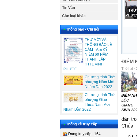
Tin Vắn
CẢM
PHỤ N
Các loại khác
•
Thông báo - Chi hội
THƯ MỜI VÀ
THÔNG BÁO LỄ
CẢM TẠ & KỶ
NIỆM 60 NĂM
THÀNH LẬP
ĐIỂM 
HTTL VĨNH
Thứ hai - 
PHƯÓC
Chương trình Thờ
phượng Năm Mới
Nhâm Dần 2022
Chương trình Thờ
ĐIỂM N
phượng Giao
LỘC T
Thừa Năm Mới
GIẢNG
Nhâm Dần 2022
SINH 20
dân tr
•
Thống kê truy cập
Chúa.
Đang truy cập : 164