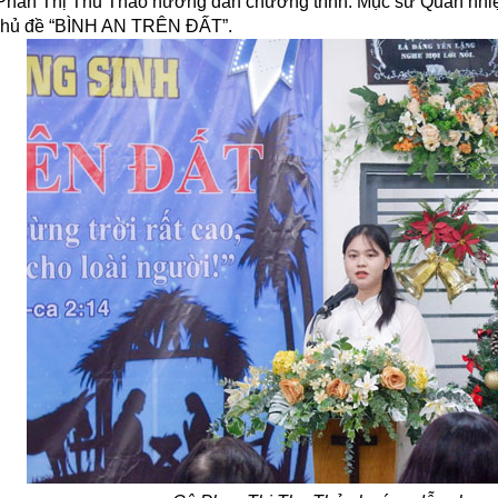
Phan Thị Thu Thảo hướng dẫn chương trình. Mục sư Quản nhi
chủ đề “BÌNH AN TRÊN ĐẤT”.