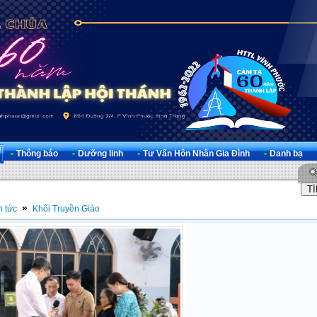
•
Thông báo
•
Dưỡng linh
•
Tư Vấn Hôn Nhân Gia Đình
•
Danh bạ
»
n tức
Khối Truyền Giáo