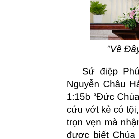
"Về Đây
Sứ điệp Ph
Nguyễn Châu Hải
1:15b “Đức Chúa 
cứu vớt kẻ có tội
trọn vẹn mà nhận
được biết Chúa 