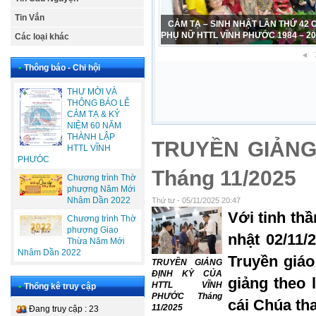
Tin Vắn
CẢM TẠ – SINH NHẬT LẦN THỨ 42
PHỤ NỮ HTTL VĨNH PHƯỚC 1984 – 2
Các loại khác
•
Thông báo - Chi hội
THƯ MỜI VÀ
THÔNG BÁO LỄ
CẢM TẠ & KỶ
NIỆM 60 NĂM
THÀNH LẬP
TRUYỀN GIẢNG
HTTL VĨNH
PHƯÓC
Tháng 11/2025
Chương trình Thờ
phượng Năm Mới
Nhâm Dần 2022
Thứ tư - 05/11/2025 20:47
Với tinh th
Chương trình Thờ
phượng Giao
nhật 02/11/
Thừa Năm Mới
Nhâm Dần 2022
Truyền giáo
TRUYỀN GIẢNG
ĐỊNH KỲ CỦA
giảng theo 
HTTL VĨNH
•
Thống kê truy cập
PHƯỚC Tháng
cái Chúa th
11/2025
Đang truy cập : 23