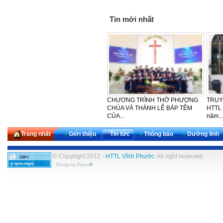
Tin mới nhất
LỄ CẢM TẠ - SINH NHẬT LẦN
CẢM TẠ – SINH NHẬT LẦN THỨ
HTTL
THỨ 30 CỦA KHU VỰC TÂY
42 CỦA BAN PHỤ NỮ HTTL
PHƯỢ
NAM...
VĨNH...
NGÀY
Trang nhất
•
Giới thiệu
•
Tin tức
•
Thông báo
•
Dưỡng linh
© Copyright 2012 -
HTTL Vĩnh Phước
. All right reserved.
Design by
Phuoc
®