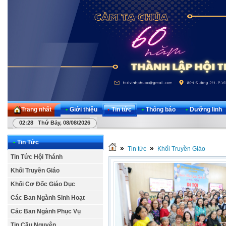
Trang nhất
•
Giới thiệu
•
Tin tức
•
Thông báo
•
Dưỡng linh
02:28 Thứ Bảy, 08/08/2026
•
Tin Tức
»
»
Tin tức
Khối Truyền Giáo
Tin Tức Hội Thánh
Khối Truyền Giáo
Khối Cơ Đốc Giáo Dục
Các Ban Ngành Sinh Hoạt
Các Ban Ngành Phục Vụ
Tin Cầu Nguyện