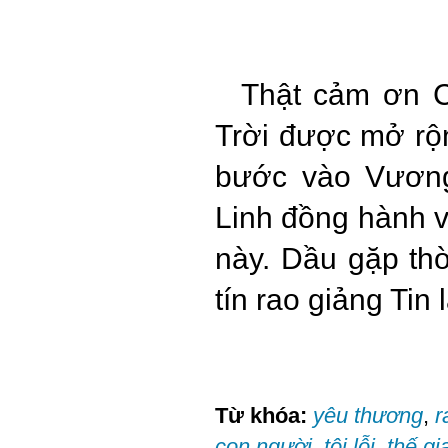
Thật cảm ơn C
Trời được mở rộ
bước vào Vương
Linh đồng hành v
này. Dầu gặp th
tín rao giảng Tin 
Từ khóa:
yêu thương
,
r
con người
,
tội lỗi
,
thế gi