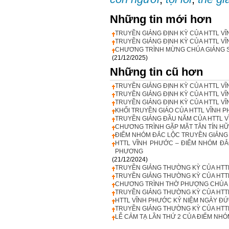
Những tin mới hơn
TRUYỀN GIẢNG ĐỊNH KỲ CỦA HTTL VĨ
TRUYỀN GIẢNG ĐỊNH KỲ CỦA HTTL VĨ
CHƯƠNG TRÌNH MỪNG CHÚA GIÁNG SI
(21/12/2025)
Những tin cũ hơn
TRUYỀN GIẢNG ĐỊNH KỲ CỦA HTTL VĨ
TRUYỀN GIẢNG ĐỊNH KỲ CỦA HTTL VĨ
TRUYỀN GIẢNG ĐỊNH KỲ CỦA HTTL VĨ
KHỐI TRUYỀN GIÁO CỦA HTTL VĨNH 
TRUYỀN GIẢNG ĐẦU NĂM CỦA HTTL V
CHƯƠNG TRÌNH GẶP MẶT TÂN TÍN HỮU
ĐIỂM NHÓM ĐẮC LỘC TRUYỀN GIẢNG 
HTTL VĨNH PHƯỚC – ĐIỂM NHÓM ĐẮ
PHƯƠNG
(21/12/2024)
TRUYỀN GIẢNG THƯỜNG KỲ CỦA HTTL
TRUYỀN GIẢNG THƯỜNG KỲ CỦA HTTL
CHƯƠNG TRÌNH THỜ PHƯỢNG CHÚA VÀ
TRUYỀN GIẢNG THƯỜNG KỲ CỦA HTTL
HTTL VĨNH PHƯỚC KỶ NIỆM NGÀY ĐỨ
TRUYỀN GIẢNG THƯỜNG KỲ CỦA HTTL
LỄ CẢM TẠ LẦN THỨ 2 CỦA ĐIỂM NHÓ