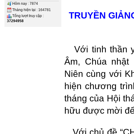
Hôm nay : 7874
Tháng hiện tại : 164781
TRUYỀN GIẢNG
Tổng lượt truy cập :
37294958
Với tinh thần y
Âm, Chúa nhật 
Niên cùng với Kh
hiện chương trìn
tháng của Hội th
hữu được mời đế
Với chủ đề “C