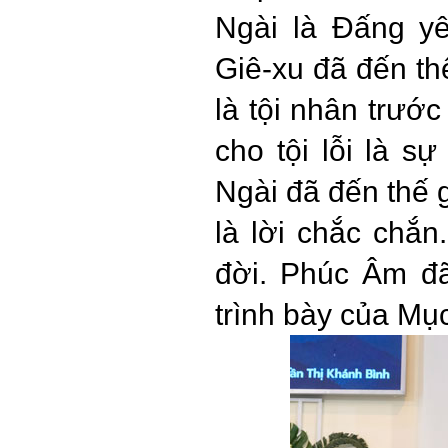
Ngài là Đấng y
Giê-xu đã đến th
là tội nhân trước
cho tội lỗi là s
Ngài đã đến thế g
là lời chắc chắ
đời. Phúc Âm đ
trình bày của Mụ