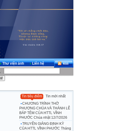
•
Thư viện ảnh
•
Liên hệ
Tin tiêu điểm
Tin mới nhất
CHƯƠNG TRÌNH THỜ
PHƯỢNG CHÚA VÀ THÁNH LỄ
BÁP TÊM CỦA HTTL VĨNH
PHƯỚC Chúa nhật 12/7/2026
TRUYỀN GIẢNG ĐỊNH KỲ
CỦA HTTL VĨNH PHƯỚC Tháng