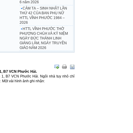
6 năm 2026
CẢM TẠ – SINH NHẬT LẦN
THỨ 42 CỦA BAN PHỤ NỮ
HTTL VĨNH PHƯỚC 1984 –
2026
HTTL VĨNH PHƯỚC THỜ
PHƯỢNG CHÚA VÀ KỶ NIỆM
NGÀY ĐỨC THÁNH LINH
GIÁNG LÂM, NGÀY TRUYỀN
GIÁO NĂM 2026
 1, B7 VCN Phước Hải.
ô 1, B7 VCN Phước Hải. Ngôi nhà tuy nhỏ chỉ
 Một vài hình ảnh ghi nhận: