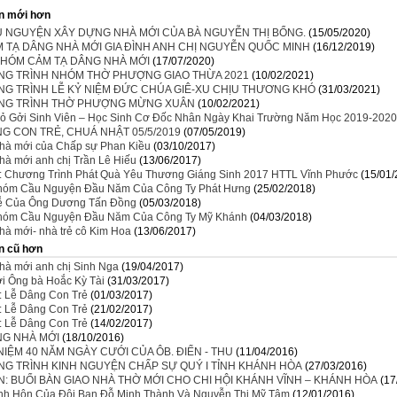
n mới hơn
U NGUYỆN XÂY DỰNG NHÀ MỚI CỦA BÀ NGUYỄN THỊ BỔNG.
(15/05/2020)
M TẠ DÂNG NHÀ MỚI GIA ĐÌNH ANH CHỊ NGUYỄN QUỐC MINH
(16/12/2019)
NHÓM CẢM TẠ DÂNG NHÀ MỚI
(17/07/2020)
G TRÌNH NHÓM THỜ PHƯỢNG GIAO THỪA 2021
(10/02/2021)
G TRÌNH LỄ KỶ NIỆM ĐỨC CHÚA GIÊ-XU CHỊU THƯƠNG KHÓ
(31/03/2021)
G TRÌNH THỜ PHƯỢNG MỪNG XUÂN
(10/02/2021)
ỏ Gởi Sinh Viên – Học Sinh Cơ Đốc Nhân Ngày Khai Trường Năm Học 2019-2020
G CON TRẺ, CHUÁ NHẬT 05/5/2019
(07/05/2019)
hà mới của Chấp sự Phan Kiều
(03/10/2017)
hà mới anh chị Trần Lê Hiếu
(13/06/2017)
n: Chương Trình Phát Quà Yêu Thương Giáng Sinh 2017 HTTL Vĩnh Phước
(15/01/
hóm Cầu Nguyện Đầu Năm Của Công Ty Phát Hưng
(25/02/2018)
ễ Của Ông Dương Tấn Đồng
(05/03/2018)
hóm Cầu Nguyện Đầu Năm Của Công Ty Mỹ Khánh
(04/03/2018)
hà mới- nhà trẻ cô Kim Hoa
(13/06/2017)
n cũ hơn
hà mới anh chị Sinh Nga
(19/04/2017)
i Ông bà Hoắc Kỳ Tài
(31/03/2017)
: Lễ Dâng Con Trẻ
(01/03/2017)
: Lễ Dâng Con Trẻ
(21/02/2017)
: Lễ Dâng Con Trẻ
(14/02/2017)
NG NHÀ MỚI
(18/10/2016)
NIỆM 40 NĂM NGÀY CƯỚI CỦA ÔB. ĐIỂN - THU
(11/04/2016)
G TRÌNH KINH NGUYỆN CHẤP SỰ QUÝ I TỈNH KHÁNH HÒA
(27/03/2016)
N: BUỔI BÀN GIAO NHÀ THỜ MỚI CHO CHI HỘI KHÁNH VĨNH – KHÁNH HÒA
(17
nh Hôn Của Đôi Bạn Đỗ Minh Thành Và Nguyễn Thị Mỹ Tâm
(12/01/2016)