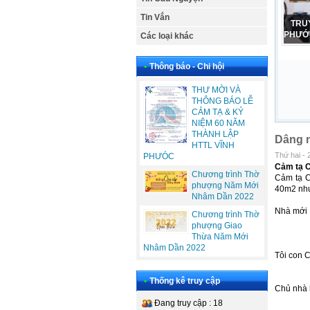
Tin Vắn
TRU
PHƯỚC
Các loại khác
•
Thông báo - Chi hội
THƯ MỜI VÀ
THÔNG BÁO LỄ
CẢM TẠ & KỶ
NIỆM 60 NĂM
THÀNH LẬP
Dâng n
HTTL VĨNH
Thứ hai - 
PHƯÓC
Cảm tạ C
Chương trình Thờ
Cảm tạ 
phượng Năm Mới
40m2 như
Nhâm Dần 2022
Nhà mới
Chương trình Thờ
phượng Giao
Thừa Năm Mới
Nhâm Dần 2022
Tôi con 
•
Thống kê truy cập
Chủ nhà
Đang truy cập : 18