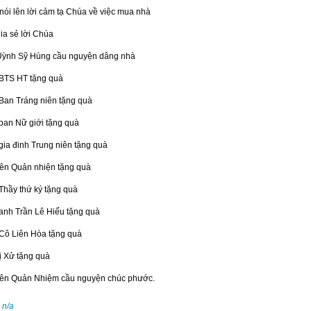
nói lên lời cảm tạ Chúa về việc mua nhà
a sẻ lời Chúa
ỳnh Sỹ Hùng cầu nguyện dâng nhà
 BTS HT tặng quà
 Ban Tráng niên tặng quà
 ban Nữ giới tặng quà
gia đinh Trung niên tặng quà
n Quản nhiện tặng quà
Thầy thứ ký tặng quà
 anh Trần Lê Hiếu tặng quà
 Cô Liên Hòa tặng quà
ị Xử tặng quà
n Quản Nhiệm cầu nguyện chúc phước.
:
n/a