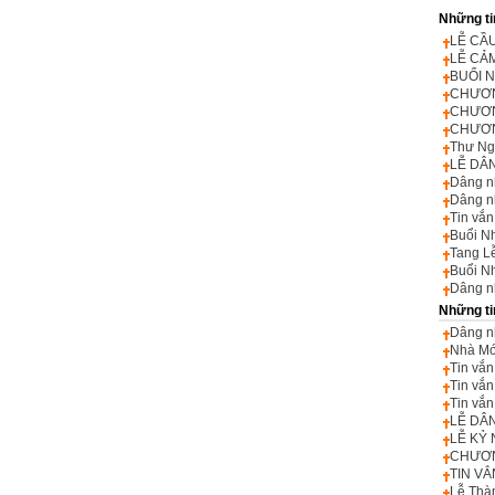
Những ti
LỄ CẦ
LỄ CẢ
BUỔI 
CHƯƠN
CHƯƠN
CHƯƠN
Thư Ng
LỄ DÂN
Dâng n
Dâng n
Tin vắ
Buổi N
Tang L
Buổi N
Dâng n
Những ti
Dâng n
Nhà Mớ
Tin vắn
Tin vắn
Tin vắn
LỄ DÂ
LỄ KỶ 
CHƯƠN
TIN VẮ
Lễ Thà