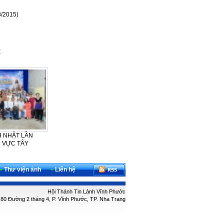
8/2015)
2
H NHẬT LẦN
CẢM TẠ – SINH NHẬT LẦN THỨ
HTTL VĨNH PHƯỚC THỜ
U VỰC TÂY
42 CỦA BAN PHỤ NỮ HTTL
PHƯỢNG CHÚA VÀ KỶ N
VĨNH...
NGÀY ĐỨC...
•
Thư viện ảnh
•
Liên hệ
Hội Thánh Tin Lành Vĩnh Phước
: 80 Đường 2 tháng 4, P. Vĩnh Phước, TP. Nha Trang