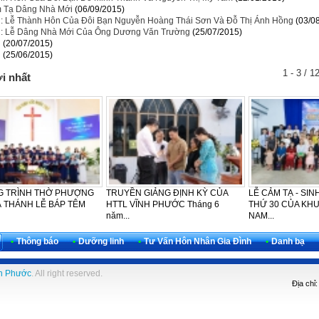
 Tạ Dâng Nhà Mới
(06/09/2015)
n: Lễ Thành Hôn Của Đôi Bạn Nguyễn Hoàng Thái Sơn Và Đỗ Thị Ánh Hồng
(03/0
n: Lễ Dâng Nhà Mới Của Ông Dương Văn Trường
(25/07/2015)
n
(20/07/2015)
n
(25/06/2015)
1 - 3 / 1
i nhất
 TRÌNH THỜ PHƯỢNG
TRUYỀN GIẢNG ĐỊNH KỲ CỦA
LỄ CẢM TẠ - SIN
 THÁNH LỄ BÁP TÊM
HTTL VĨNH PHƯỚC Tháng 6
THỨ 30 CỦA KH
năm...
NAM...
•
Thông báo
•
Dưỡng linh
•
Tư Vấn Hôn Nhân Gia Đình
•
Danh bạ
h Phước
. All right reserved.
Địa chỉ