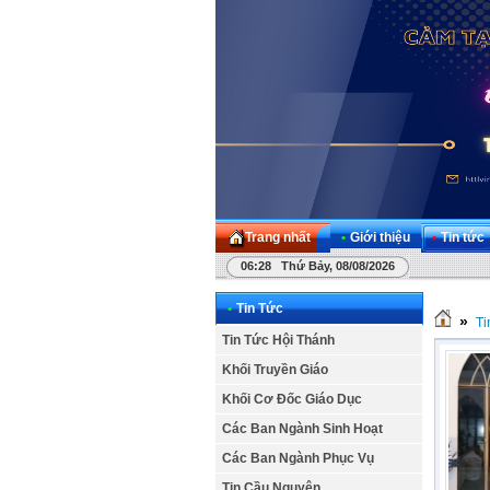
Trang nhất
•
Giới thiệu
•
Tin tức
06:28 Thứ Bảy, 08/08/2026
•
Tin Tức
»
Ti
Tin Tức Hội Thánh
Khối Truyền Giáo
Khối Cơ Đốc Giáo Dục
Các Ban Ngành Sinh Hoạt
Các Ban Ngành Phục Vụ
Tin Cầu Nguyện