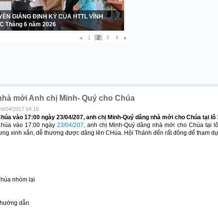
YỀN GIẢNG ĐỊNH KỲ CỦA HTTL VĨNH
 Tháng 6 năm 2026
1
2
3
4
hà mới Anh chị Minh- Quý cho Chúa
24/04/2017 04:16
húa vào 17:00 ngày 23/04/207, anh chị Minh-Quý dâng nhà mới cho Chúa tại lô
Chúa vào 17:00 ngày
23/04/207
, anh chị Minh-Quý dâng nhà mới cho Chúa tại l
ng xinh xắn, dễ thương được dâng lên CHúa. Hội Thánh đến rất đông để tham dự.
Chúa nhóm lại
 hướng dẫn