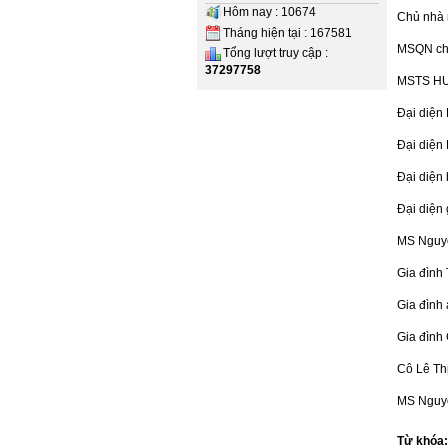
Hôm nay : 10674
Chủ nhà 
Tháng hiện tại : 167581
MSQN chi
Tổng lượt truy cập :
37297758
MSTS HU
Đại diện
Đại diện
Đại diện
Đại diện 
MS Nguyê
Gia đình 
Gia đình
Gia đình
Cô Lê Th
MS Nguyê
Từ khóa