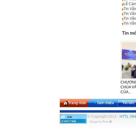
Lễ Cảm
Tin Vắ
Tin Vắ
Tin Vắ
Tin Vắ
Tin mớ
CHƯƠNG
CHÚA VÀ
CỦA...
Trang nhất
•
Giới thiệu
•
Tin tức
© Copyright 2012 -
HTTL Vĩn
Design by
Phuoc
®