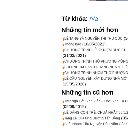
Từ khóa:
n/a
Những tin mới hơn
(3
LỄ TANG BÀ NGUYỄN THỊ THU CÚC
(10/05/2021)
Thông báo
CHƯƠNG TRÌNH LỄ KỶ NIỆM ĐỨC CH
(31/03/2021)
CHƯƠNG TRÌNH THỜ PHƯỢNG MỪNG
(
BUỔI NHÓM CẢM TẠ DÂNG NHÀ MỚI
CHƯƠNG TRÌNH NHÓM THỜ PHƯỢNG 
LỄ CẦU NGUYỆN XÂY DỰNG NHÀ MỚI 
(15/05/2020)
Những tin cũ hơn
Thư Ngỏ Gởi Sinh Viên – Học Sinh Cơ 
(09/09/2019)
LỄ DÂNG CON TRẺ, CHUÁ NHẬT 05/5/
(05
Tang Lễ Của Ông Dương Tấn Đồng
Buổi Nhóm Cầu Nguyện Đầu Năm Của C