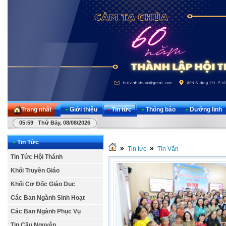
Trang nhất
•
Giới thiệu
•
Tin tức
•
Thông báo
•
Dưỡng linh
05:59 Thứ Bảy, 08/08/2026
•
Tin Tức
»
»
Tin tức
Tin Vắn
Tin Tức Hội Thánh
Khối Truyền Giáo
Khối Cơ Đốc Giáo Dục
Các Ban Ngành Sinh Hoạt
Các Ban Ngành Phục Vụ
Tin Cầu Nguyện