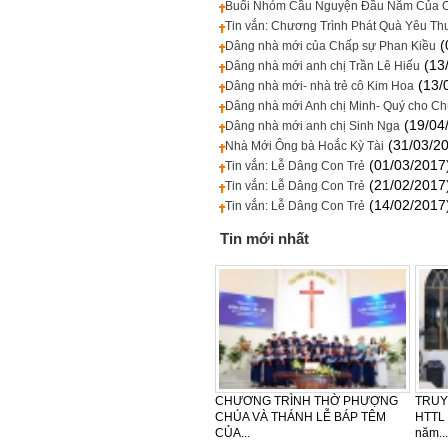
Buổi Nhóm Cầu Nguyện Đầu Năm Của C
Tin vắn: Chương Trình Phát Quà Yêu T
(
Dâng nhà mới của Chấp sự Phan Kiều
(13
Dâng nhà mới anh chị Trần Lê Hiếu
(13/
Dâng nhà mới- nhà trẻ cô Kim Hoa
Dâng nhà mới Anh chị Minh- Quý cho C
(19/04
Dâng nhà mới anh chị Sinh Nga
(31/03/2
Nhà Mới Ông bà Hoắc Kỳ Tài
(01/03/2017
Tin vắn: Lễ Dâng Con Trẻ
(21/02/2017
Tin vắn: Lễ Dâng Con Trẻ
(14/02/2017
Tin vắn: Lễ Dâng Con Trẻ
Tin mới nhất
LỄ CẢM TẠ - SINH NHẬT LẦN
CẢM TẠ – SINH NHẬT LẦN THỨ
HTTL
THỨ 30 CỦA KHU VỰC TÂY
42 CỦA BAN PHỤ NỮ HTTL
PHƯỢ
NAM...
VĨNH...
NGÀY