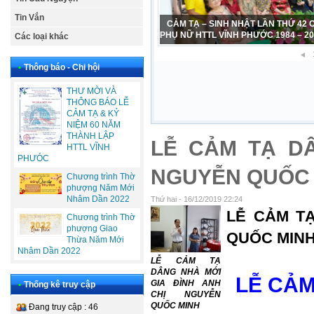
Tin Vắn
CẢM TẠ – SINH NHẬT LẦN THỨ 42
PHỤ NỮ HTTL VĨNH PHƯỚC 1984 – 2
Các loại khác
•
Thông báo - Chi hội
THƯ MỜI VÀ
THÔNG BÁO LỄ
CẢM TẠ & KỶ
NIỆM 60 NĂM
THÀNH LẬP
LỄ CẢM TẠ DÂ
HTTL VĨNH
PHƯÓC
NGUYỄN QUỐC
Chương trình Thờ
phượng Năm Mới
Nhâm Dần 2022
Thứ hai - 16/12/2019 22:24
LỄ CẢM T
Chương trình Thờ
phượng Giao
QUỐC MIN
Thừa Năm Mới
Nhâm Dần 2022
LỄ CẢM TẠ
DÂNG NHÀ MỚI
LỄ CẢM
GIA ĐÌNH ANH
•
Thống kê truy cập
CHỊ NGUYỄN
QUỐC MINH
Đang truy cập : 46