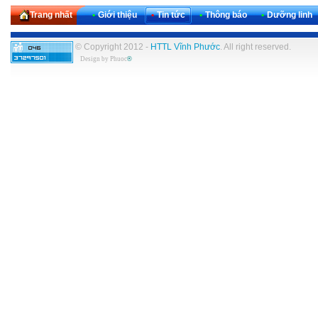
Trang nhất
•
Giới thiệu
•
Tin tức
•
Thông báo
•
Dưỡng linh
© Copyright 2012 -
HTTL Vĩnh Phước
. All right reserved.
Design by
Phuoc
®