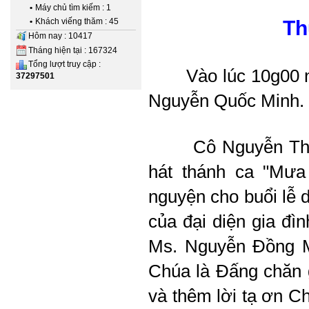
•
Máy chủ tìm kiếm : 1
•
Khách viếng thăm : 45
Th
Hôm nay : 10417
Tháng hiện tại : 167324
Tổng lượt truy cập :
Vào lúc 10g00 
37297501
Nguyễn Quốc Minh.
Cô Nguyễn Thị
hát thánh ca "Mư
nguyện cho buổi lễ d
của đại diện gia đì
Ms. Nguyễn Đồng Mi
Chúa là Đấng chăn 
và thêm lời tạ ơn C