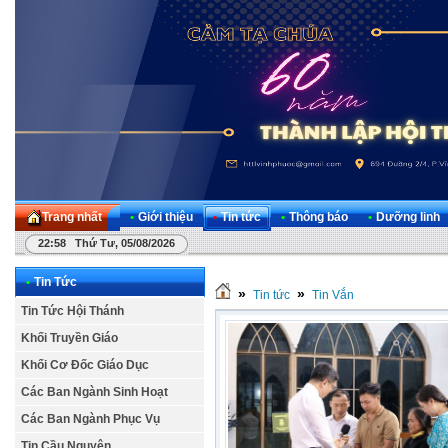
Trang nhất
•
Giới thiệu
•
Tin tức
•
Thông báo
•
Dưỡng linh
22:58 Thứ Tư, 05/08/2026
•
Tin Tức
»
»
Tin tức
Tin Vắn
Tin Tức Hội Thánh
Khối Truyền Giáo
Khối Cơ Đốc Giáo Dục
Các Ban Ngành Sinh Hoạt
Các Ban Ngành Phục Vụ
Tin Cầu Nguyện