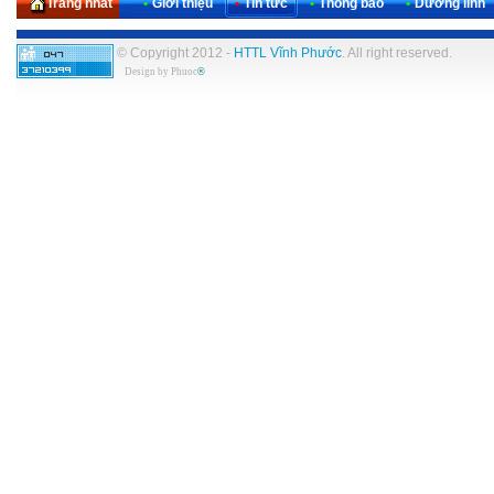
Trang nhất
•
Giới thiệu
•
Tin tức
•
Thông báo
•
Dưỡng linh
© Copyright 2012 -
HTTL Vĩnh Phước
. All right reserved.
Design by
Phuoc
®