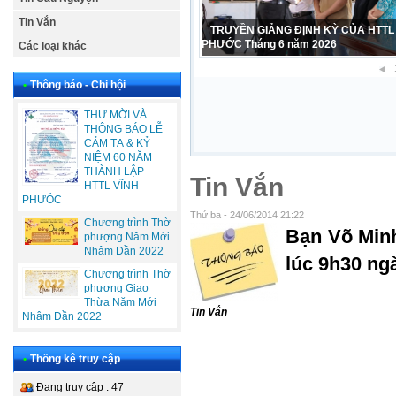
Tin Vắn
TRUYỀN GIẢNG ĐỊNH KỲ CỦA HTTL
PHƯỚC Tháng 6 năm 2026
Các loại khác
•
Thông báo - Chi hội
THƯ MỜI VÀ
THÔNG BÁO LỄ
CẢM TẠ & KỶ
NIỆM 60 NĂM
THÀNH LẬP
Tin Vắn
HTTL VĨNH
PHƯÓC
Thứ ba - 24/06/2014 21:22
Chương trình Thờ
Bạn Võ Minh
phượng Năm Mới
Nhâm Dần 2022
lúc 9h30 ng
Chương trình Thờ
phượng Giao
Thừa Năm Mới
Tin Vắn
Nhâm Dần 2022
•
Thống kê truy cập
Đang truy cập : 47