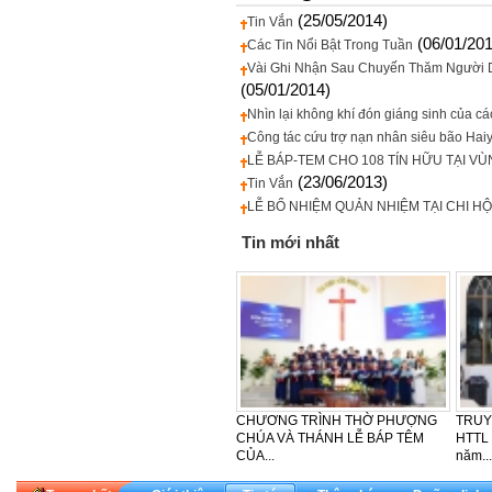
(25/05/2014)
Tin Vắn
(06/01/20
Các Tin Nổi Bật Trong Tuần
Vài Ghi Nhận Sau Chuyến Thăm Người Dâ
(05/01/2014)
Nhìn lại không khí đón giáng sinh của cá
Công tác cứu trợ nạn nhân siêu bão Haiya
LỄ BÁP-TEM CHO 108 TÍN HỮU TẠI V
(23/06/2013)
Tin Vắn
LỄ BỔ NHIỆM QUẢN NHIỆM TẠI CHI HỘ
Tin mới nhất
CHƯƠNG TRÌNH THỜ PHƯỢNG
TRUY
CHÚA VÀ THÁNH LỄ BÁP TÊM
HTTL
CỦA...
năm...