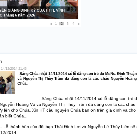
 TẠ – SINH NHẬT LẦN THỨ 42 CỦA BAN
Ữ HTTL VĨNH PHƯỚC 1984 – 2026
1
2
3
4
n
- 14/12/2014 21:43
- Sáng Chúa nhật 14/11/2014 có lễ dâng con trẻ do MsNc. Đinh Thuậ
và Nguyễn Thị Thùy Trâm đã dâng con là các cháu Nguyễn Hoàn
Chúa.
Sáng Chúa nhật 14/11/2014 có lễ dâng con trẻ 
-
 Nguyễn Hoàng Vũ và Nguyễn Thị Thùy Trâm đã dâng con là các ch
y lên cho Chúa. Xin HT cầu nguyện Chúa ban ơn trên gia đình và cho
n biết Chúa...
hành hôn của đôi bạn Thái Đình Lợi và Nguyễn Lê Thùy Liên sẽ đư
/12/2014.