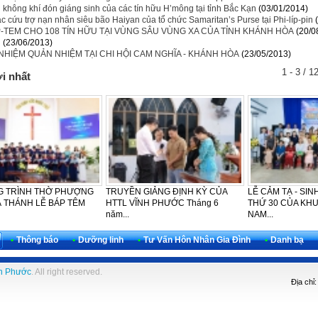
̣i không khí đón giáng sinh của các tín hữu H’mông tại tỉnh Bắc Kạn
(03/01/2014)
c cứu trợ nạn nhân siêu bão Haiyan của tổ chức Samaritan’s Purse tại Phi-líp-pin
P-TEM CHO 108 TÍN HỮU TẠI VÙNG SÂU VÙNG XA CỦA TỈNH KHÁNH HÒA
(20/0
n
(23/06/2013)
NHIỆM QUẢN NHIỆM TẠI CHI HỘI CAM NGHĨA - KHÁNH HÒA
(23/05/2013)
4 - 6 / 1
i nhất
THỜ PHƯỢNG
TRUYỀN GIẢNG ĐỊNH KỲ CỦA
LỄ CẢM TẠ - SINH NHẬT L
Ễ BÁP TÊM
HTTL VĨNH PHƯỚC Tháng 6
THỨ 30 CỦA KHU VỰC TÂY
năm...
NAM...
•
Thông báo
•
Dưỡng linh
•
Tư Vấn Hôn Nhân Gia Đình
•
Danh bạ
h Phước
. All right reserved.
Địa chỉ