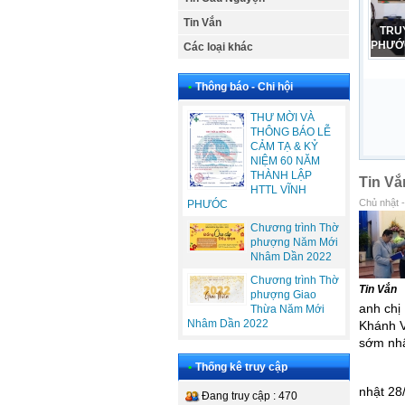
Tin Vắn
CẢM
PHỤ N
Các loại khác
•
Thông báo - Chi hội
THƯ MỜI VÀ
THÔNG BÁO LỄ
CẢM TẠ & KỶ
NIỆM 60 NĂM
THÀNH LẬP
Tin Vắ
HTTL VĨNH
Chủ nhật 
PHƯÓC
Chương trình Thờ
phượng Năm Mới
Nhâm Dần 2022
Chương trình Thờ
Tin Vắn
phượng Giao
anh chị
Thừa Năm Mới
Nhâm Dần 2022
Khánh V
sớm nhậ
•
Thống kê truy cập
- Lễ t
nhật 28
Đang truy cập : 470