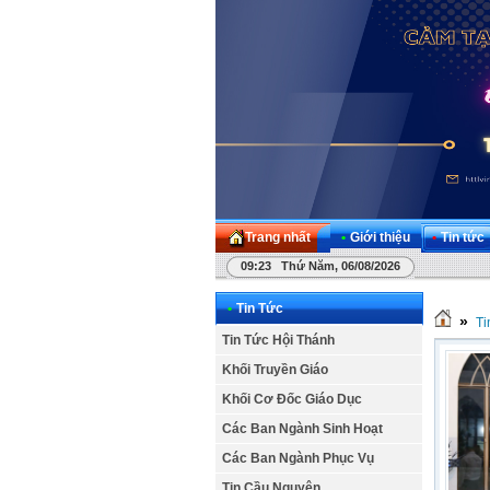
Trang nhất
•
Giới thiệu
•
Tin tức
09:23 Thứ Năm, 06/08/2026
•
Tin Tức
»
Ti
Tin Tức Hội Thánh
Khối Truyền Giáo
Khối Cơ Đốc Giáo Dục
Các Ban Ngành Sinh Hoạt
Các Ban Ngành Phục Vụ
Tin Cầu Nguyện