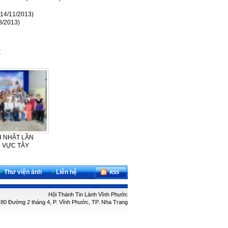
(14/11/2013)
8/2013)
2
ẦN
CẢM TẠ – SINH NHẬT LẦN THỨ
HTTL VĨNH PHƯỚC THỜ
42 CỦA BAN PHỤ NỮ HTTL
PHƯỢNG CHÚA VÀ KỶ NIỆM
VĨNH...
NGÀY ĐỨC...
•
Thư viện ảnh
•
Liên hệ
Hội Thánh Tin Lành Vĩnh Phước
: 80 Đường 2 tháng 4, P. Vĩnh Phước, TP. Nha Trang