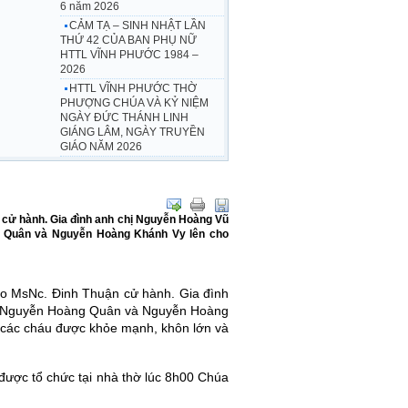
6 năm 2026
CẢM TẠ – SINH NHẬT LẦN
THỨ 42 CỦA BAN PHỤ NỮ
HTTL VĨNH PHƯỚC 1984 –
2026
HTTL VĨNH PHƯỚC THỜ
PHƯỢNG CHÚA VÀ KỶ NIỆM
NGÀY ĐỨC THÁNH LINH
GIÁNG LÂM, NGÀY TRUYỀN
GIÁO NĂM 2026
n cử hành. Gia đình anh chị Nguyễn Hoàng Vũ
g Quân và Nguyễn Hoàng Khánh Vy lên cho
do MsNc. Đinh Thuận cử hành. Gia đình
áu Nguyễn Hoàng Quân và Nguyễn Hoàng
 các cháu được khỏe mạnh, khôn lớn và
ợc tổ chức tại nhà thờ lúc 8h00 Chúa