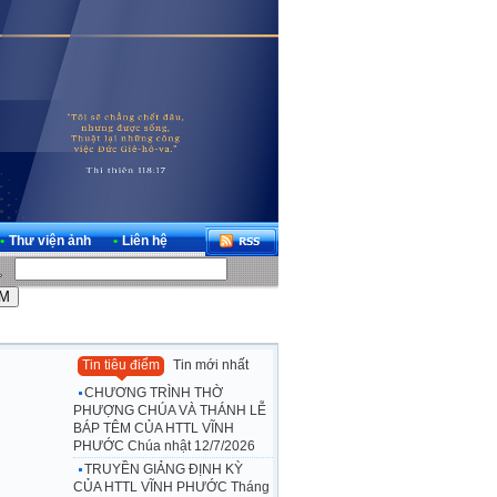
•
Thư viện ảnh
•
Liên hệ
Tin tiêu điểm
Tin mới nhất
CHƯƠNG TRÌNH THỜ
PHƯỢNG CHÚA VÀ THÁNH LỄ
BÁP TÊM CỦA HTTL VĨNH
PHƯỚC Chúa nhật 12/7/2026
TRUYỀN GIẢNG ĐỊNH KỲ
CỦA HTTL VĨNH PHƯỚC Tháng