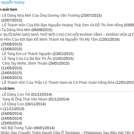
:
nguyễn hoàng
n mới hơn
n: Lễ Dâng Nhà Mới Của Ông Dương Văn Trường
(25/07/2015)
n
(20/07/2015)
n: Lễ Thành Hôn Của Đôi Bạn Nguyễn Hoàng Thái Sơn Và Đỗ Thị Ánh Hồng
(03/0
 Tạ Dâng Nhà Mới
(06/09/2015)
N: BUỔI BÀN GIAO NHÀ THỜ MỚI CHO CHI HỘI KHÁNH VĨNH – KHÁNH HÒA
(17
nh Hôn Của Đôi Bạn Đỗ Minh Thành Và Nguyễn Thị Mỹ Tâm
(12/01/2016)
n
(25/06/2015)
n
(15/06/2015)
n: Lễ Tang Em Lê Thành Nguyện
(23/01/2015)
: Lễ Tang Của Cụ Bà Bùi Thị Ân
(21/01/2015)
n: Chia Tay MsNc. Đinh Thuận
(26/01/2015)
n
(12/05/2015)
n
(24/05/2015)
n
(19/05/2015)
n: Lễ Thành Hôn Của Thầy Lê Thanh Nam và Cô Phan Xuân Hồng Đóa
(12/01/201
n cũ hơn
n: Lễ Dâng Con Trẻ
(01/12/2014)
n: Tang lễ Ông Thái Văn Nhơn
(01/12/2014)
n: Lễ Dâng Con
(16/11/2014)
ồn
(11/11/2014)
n
(24/09/2014)
n
(24/06/2014)
n
(25/05/2014)
 Nổi Bật Trong Tuần
(06/01/2014)
i Nhận Sau Chuyến Thăm Người Dân Ở Tacloban – Philippines Sau Bão Hải Yến 8