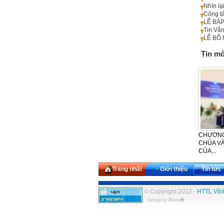
Nhìn la
Công tá
LỄ BÁ
Tin Vắ
LỄ BỔ 
Tin mớ
CHƯƠNG TRÌNH 
CHÚA VÀ THÁNH L
CỦA...
Trang nhất
•
Giới thiệu
•
Tin tức
© Copyright 2012 -
HTTL Vĩn
Design by
Phuoc
®