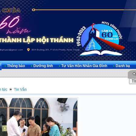
•
Thông báo
•
Dưỡng linh
•
Tư Vấn Hôn Nhân Gia Đình
•
Danh bạ
»
n tức
Tin Vắn