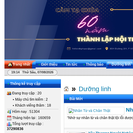
Trang nhất
•
Giới thiệu
•
Tin tức
•
Thông báo
•
Dưỡng linh
19:14 Thứ Sáu, 07/08/2026
•
Thống kê truy cập
»
Dưỡng linh
Đang truy cập : 20
•
Bài Mới
•
Máy chủ tìm kiếm : 2
•
Khách viếng thăm : 18
Nh
Hôm nay : 51304
Tháng hiện tại : 160659
“Nhờ sự nhân từ và chân thật tội lỗi đượ
Tổng lượt truy cập :
37290836