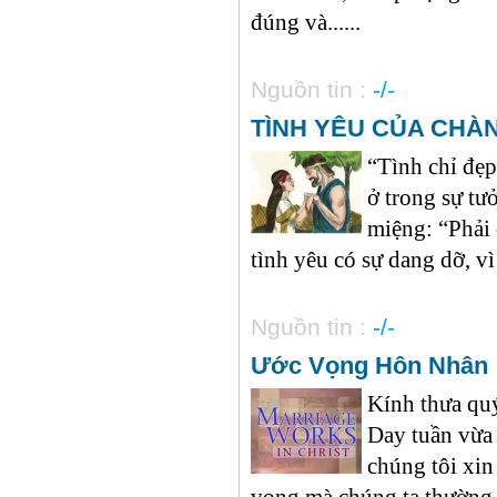
đúng và......
Nguồn tin :
-/-
TÌNH YÊU CỦA CHÀ
“Tình chỉ đẹp
ở trong sự tư
miệng: “Phải 
tình yêu có sự dang dỡ, vì
Nguồn tin :
-/-
Ước Vọng Hôn Nhân
Kính thưa quý
Day tuần vừa 
chúng tôi xin
vọng mà chúng ta thường ô