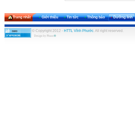
Trang nhất
•
Giới thiệu
•
Tin tức
•
Thông báo
•
Dưỡng linh
© Copyright 2012 -
HTTL Vĩnh Phước
. All right reserved.
Design by
Phuoc
®