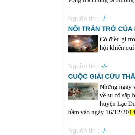
Nguồn tin :
-/-
NỖI TRĂN TRỞ CỦA
Có điều gì tr
hội khiến quí
Nguồn tin :
-/-
CUỘC GIẢI CỨU TH
Những ngày vừ
về sự cố sập 
huyện Lạc Dư
hầm vào ngày 16/12/20
1
Nguồn tin :
-/-