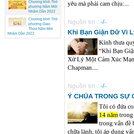
Chương trình Thờ
yêu mà phải cam chịu:...
phượng Năm Mới
Nhâm Dần 2022
Chương trình Thờ
Nguồn tin :
-/-
phượng Giao
Thừa Năm Mới
Khi Bạn Giận Dữ Vì 
Nhâm Dần 2022
Kính thưa quý
“Khi Bạn Giậ
Xử Lý Một Cảm Xúc Mạnh
Chapman....
Nguồn tin :
-/-
Ý CHÚA TRONG SỰ
Tôi có đứa co
14
năm
trong
trong vấn đề 
chữa lành, tôi áp dụng vấ