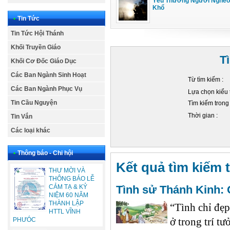
Yêu Thương Người Nghèo
Khổ
•
Tin Tức
Tin Tức Hội Thánh
Khối Truyền Giáo
T
Khối Cơ Đốc Giáo Dục
Các Ban Ngành Sinh Hoạt
Từ tìm kiếm :
Các Ban Ngành Phục Vụ
Lựa chọn kiểu 
Tin Cầu Nguyện
Tìm kiếm trong
Thời gian :
Tin Vắn
Các loại khác
•
Thông báo - Chi hội
Kết quả tìm kiếm t
THƯ MỜI VÀ
THÔNG BÁO LỄ
Tình sử Thánh Kinh
CẢM TẠ & KỶ
NIỆM 60 NĂM
THÀNH LẬP
“Tình chỉ đẹp
HTTL VĨNH
ở trong trí t
PHƯÓC