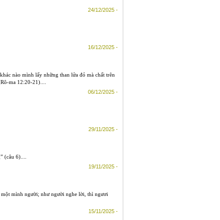
24/12/2025 -
16/12/2025 -
 khác nào mình lấy những than lửa đỏ mà chất trên
(Rô-ma 12:20-21)....
06/12/2025 -
29/11/2025 -
 (câu 6)....
19/11/2025 -
 một mình người; như người nghe lời, thì ngươi
15/11/2025 -