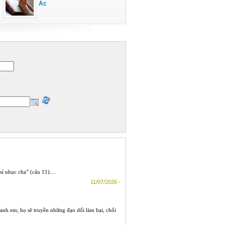
Ác
ỉ nhục cha” (câu 11)....
11/07/2026 -
g anh em; họ sẽ truyền những đạo dối làm hại, chối