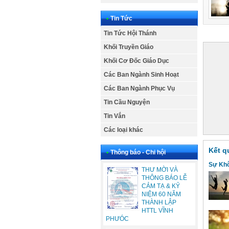
•
Tin Tức
Tin Tức Hội Thánh
Khối Truyền Giáo
Khối Cơ Đốc Giáo Dục
Các Ban Ngành Sinh Hoạt
Các Ban Ngành Phục Vụ
Tin Cầu Nguyện
Tin Vắn
Các loại khác
Kết q
•
Thông báo - Chi hội
Sự Khô
THƯ MỜI VÀ
THÔNG BÁO LỄ
CẢM TẠ & KỶ
NIỆM 60 NĂM
THÀNH LẬP
HTTL VĨNH
PHƯÓC