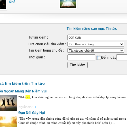
Khổ
Tìm kiếm nâng cao mục Tin tức
Từ tìm kiếm :
Lựa chọn kiểu tìm kiếm :
Tìm kiếm trong chủ đề :
Thời gian :
Đến ngày
uả tìm kiếm trên Tin tức
n Ngoan Mang Đến Niềm Vui
“Hỡi
con
, khá khôn ngoan và làm vui lòng cha, để cha có thể đáp lại cùng kẻ nào s
Nguồn tin :
-/-
Đạo Dối Gây Hại
“Dầu vậy, trong dân chúng cũng đã có tiên tri giả, và cũng sẽ có giáo sư giả tron
Chúa đã chuộc mình, tự mình chuốc lấy sự hủy phá thình lình” (câu 1)....