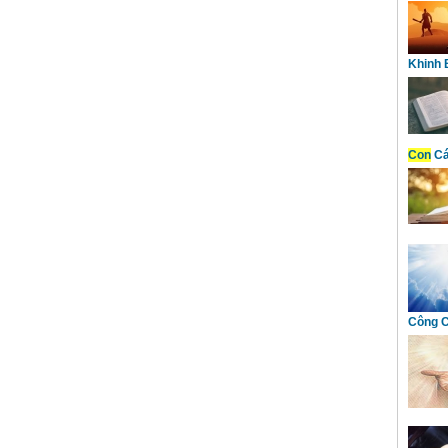
Khinh 
Con
Cá
Công C