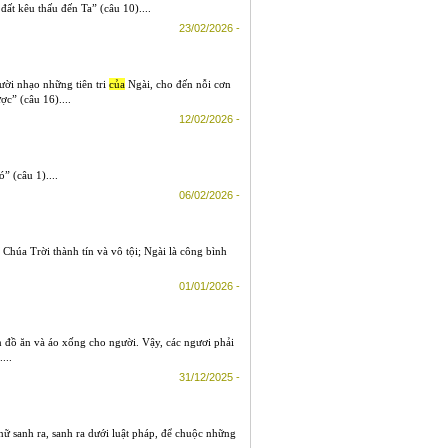
ất kêu thấu đến Ta” (câu 10)....
23/02/2026 -
ười nhạo những tiên tri
của
Ngài, cho đến nỗi cơn
c” (câu 16)....
12/02/2026 -
 (câu 1)....
06/02/2026 -
 Chúa Trời thành tín và vô tội; Ngài là công bình
01/01/2026 -
 đồ ăn và áo xống cho người. Vậy, các ngươi phải
...
31/12/2025 -
ữ sanh ra, sanh ra dưới luật pháp, để chuộc những