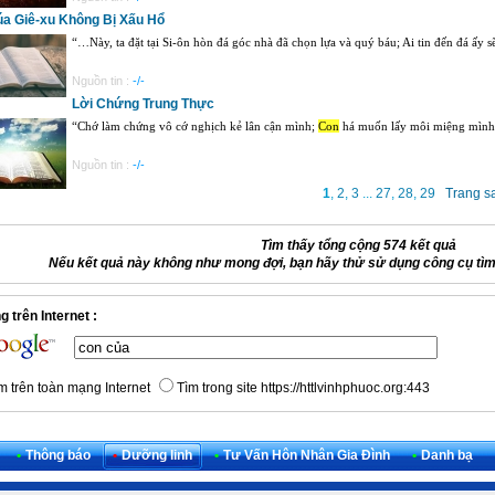
úa Giê-xu Không Bị Xấu Hổ
“…Này, ta đặt tại Si-ôn hòn đá góc nhà đã chọn lựa và quý báu; Ai tin đến đá ấy sẽ
Nguồn tin :
-/-
Lời Chứng Trung Thực
“Chớ làm chứng vô cớ nghịch kẻ lân cận mình;
Con
há muốn lấy môi miệng mình m
Nguồn tin :
-/-
1
,
2
,
3
...
27
,
28
,
29
Trang s
Tìm thấy tổng cộng 574 kết quả
Nếu kết quả này không như mong đợi, bạn hãy thử sử dụng công cụ tìm
 trên Internet :
m trên toàn mạng Internet
Tìm trong site https://httlvinhphuoc.org:443
•
Thông báo
•
Dưỡng linh
•
Tư Vấn Hôn Nhân Gia Đình
•
Danh bạ