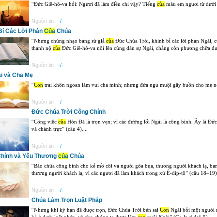
“Đức Giê-hô-va hỏi: Ngươi đã làm điều chi vậy? Tiếng
của
máu em ngươi từ dưới đ
Nguồn tin :
-/-
Bỉ Các Lời Phán
Của
Chúa
“Nhưng chúng nhạo báng sứ giả
của
Đức Chúa Trời, khinh bỉ các lời phán Ngài, c
thạnh nộ
của
Đức Giê-hô-va nổi lên cùng dân sự Ngài, chẳng còn phương chữa đượ
Nguồn tin :
-/-
i và Cha Mẹ
“
Con
trai khôn ngoan làm vui cha mình; nhưng đứa ngu muội gây buồn cho mẹ nó”
Nguồn tin :
-/-
Đức Chúa Trời Công Chính
“Công việc
của
Hòn Đá là trọn vẹn; vì các đường lối Ngài là công bình. Ấy là Đức
và chánh trực” (câu 4)....
Nguồn tin :
-/-
hính và Yêu Thương
của
Chúa
“Bào chữa công bình cho kẻ mồ côi và người góa bụa, thương người khách lạ, ban
thương người khách lạ, vì các ngươi đã làm khách trong xứ Ê-díp-tô” (câu 18–19).
Nguồn tin :
-/-
Chúa Làm Trọn Luật Pháp
“Nhưng khi kỳ hạn đã được trọn, Đức Chúa Trời bèn sai
Con
Ngài bởi một người n
kẻ ở dưới luật pháp, và cho chúng ta được làm
con
nuôi Ngài” (Ga-la-ti 4:4-5)....