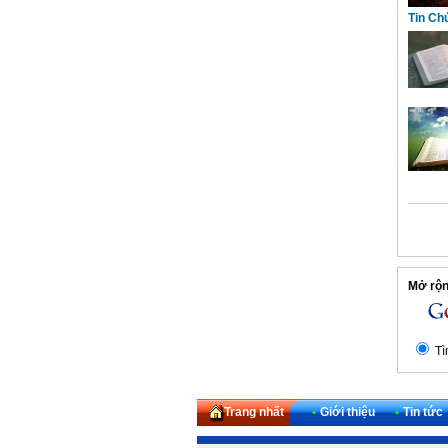
Tin Ch
Mở rộng
Tì
Trang nhất
•
Giới thiệu
•
Tin tức