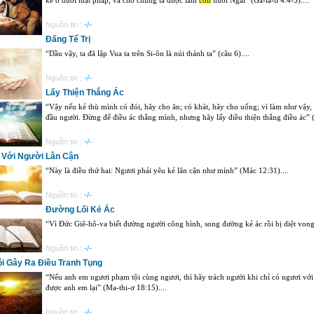
Nguồn tin :
-/-
Đấng Tể Trị
“Dầu vậy, ta đã lập Vua ta trên Si-ôn là núi thánh ta” (câu 6)....
Nguồn tin :
-/-
Lấy Thiện Thắng Ác
“Vậy nếu kẻ thù mình có đói, hãy cho ăn; có khát, hãy cho uống; vì làm như vậy,
đầu người. Đừng để điều ác thắng mình, nhưng hãy lấy điều thiện thắng điều ác” 
Nguồn tin :
-/-
 Với Người Lân Cận
“Này là điều thứ hai: Ngươi phải yêu kẻ lân cận như mình” (Mác 12:31)....
Nguồn tin :
-/-
Đường Lối Kẻ Ác
“Vì Đức Giê-hô-va biết đường người công bình, song đường kẻ ác rồi bị diệt vong”
Nguồn tin :
-/-
i Gây Ra Điều Tranh Tụng
“Nếu anh em ngươi phạm tội cùng ngươi, thì hãy trách người khi chỉ có ngươi với
được anh em lại” (Ma-thi-ơ 18:15)....
Nguồn tin :
-/-