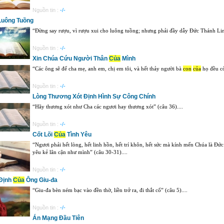
Nguồn tin :
-/-
Luông Tuồng
“Đừng say rượu, vì rượu xui cho luông tuồng; nhưng phải đầy dẫy Đức Thánh Linh
Nguồn tin :
-/-
Xin Chúa Cứu Người Thân
Của
Mình
“Các ông sẽ để cha mẹ, anh em, chị em tôi, và hết thảy người bà
con
của
họ đều cò
Nguồn tin :
-/-
Lòng Thương Xót Định Hình Sự Công Chính
“Hãy thương xót như Cha các ngươi hay thương xót” (câu 36)....
Nguồn tin :
-/-
Cốt Lõi
Của
Tình Yêu
“Ngươi phải hết lòng, hết linh hồn, hết trí khôn, hết sức mà kính mến Chúa là Đức
yêu kẻ lân cận như mình” (câu 30-31)....
Nguồn tin :
-/-
Định
Của
Ông Giu-đa
“Giu-đa bèn ném bạc vào đền thờ, liền trở ra, đi thắt cổ” (câu 5)....
Nguồn tin :
-/-
Án Mạng Đầu Tiên