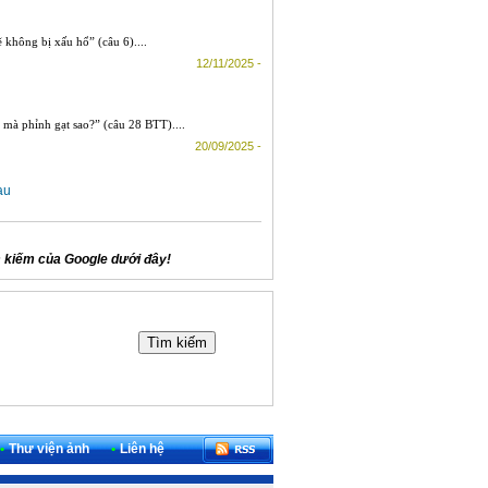
 không bị xấu hổ” (câu 6)....
12/11/2025 -
à phỉnh gạt sao?” (câu 28 BTT)....
20/09/2025 -
au
 kiếm của Google dưới đây!
•
Thư viện ảnh
•
Liên hệ