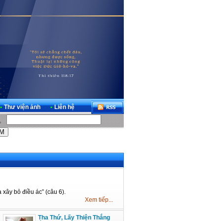
•
Thư viện ảnh
•
Liên hệ
 xây bỏ điều ác” (câu 6).
Xem tiếp...
Tha Thứ, Lấy Thiện Thắng