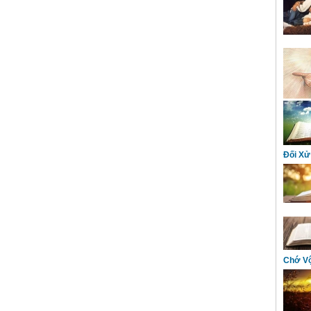
Đối Xử
Chớ Vộ