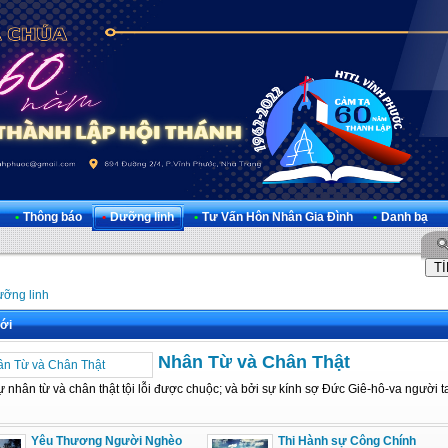
•
Thông báo
•
Dưỡng linh
•
Tư Vấn Hôn Nhân Gia Đình
•
Danh bạ
ỡng linh
ới
Nhân Từ và Chân Thật
 nhân từ và chân thật tội lỗi được chuộc; và bởi sự kính sợ Đức Giê-hô-va người ta
Yêu Thương Người Nghèo
Thi Hành sự Công Chính