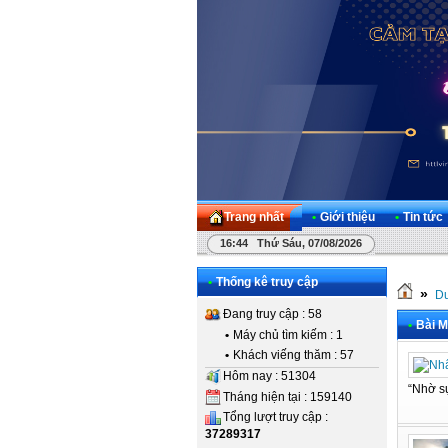
Trang nhất
•
Giới thiệu
•
Tin tức
16:44 Thứ Sáu, 07/08/2026
•
Thống kê truy cập
»
Dư
Đang truy cập : 58
•
Bài M
•
Máy chủ tìm kiếm : 1
•
Khách viếng thăm : 57
Hôm nay : 51304
“Nhờ sự
Tháng hiện tại : 159140
Tổng lượt truy cập :
37289317