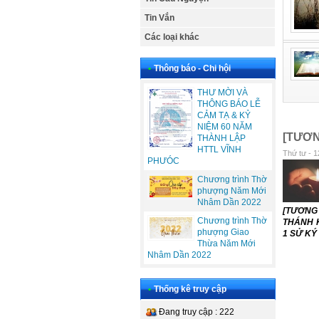
Tin Vắn
Các loại khác
•
Thông báo - Chi hội
THƯ MỜI VÀ
THÔNG BÁO LỄ
CẢM TẠ & KỶ
NIỆM 60 NĂM
[TƯƠN
THÀNH LẬP
HTTL VĨNH
Thứ tư - 1
PHƯÓC
Chương trình Thờ
phượng Năm Mới
Nhâm Dần 2022
[TƯƠN
Chương trình Thờ
THÁNH K
phượng Giao
1 SỬ KÝ 
Thừa Năm Mới
Nhâm Dần 2022
•
Thống kê truy cập
Đang truy cập : 222