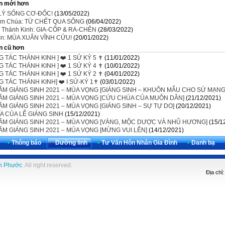
n mới hơn
 LÝ SỐNG CƠ-ĐỐC!
(13/05/2022)
ệm Chúa: TỪ CHẾT QUA SỐNG
(06/04/2022)
ử Thánh Kinh: GIA-CỐP & RA-CHÊN
(28/03/2022)
ìn: MÙA XUÂN VĨNH CỬU!
(20/01/2022)
n cũ hơn
 TÁC THÁNH KINH ] ❤️ 1 SỬ KÝ 5 ✝️
(11/01/2022)
 TÁC THÁNH KINH ] ❤️ 1 SỬ KÝ 4 ✝️
(10/01/2022)
 TÁC THÁNH KINH ] ❤️ 1 SỬ KÝ 2 ✝️
(04/01/2022)
 TÁC THÁNH KINH] ❤️ I SỬ-KÝ 1✝️
(03/01/2022)
TÂM GIÁNG SINH 2021 – MÙA VỌNG [GIÁNG SINH – KHUÔN MẪU CHO SỨ MẠNG
TÂM GIÁNG SINH 2021 – MÙA VỌNG [CỨU CHÚA CỦA MUÔN DÂN]
(21/12/2021)
ÂM GIÁNG SINH 2021 – MÙA VỌNG [GIÁNG SINH – SỰ TỰ DO]
(20/12/2021)
A CỦA LỄ GIÁNG SINH
(15/12/2021)
TÂM GIÁNG SINH 2021 – MÙA VỌNG [VÀNG, MỘC DƯỢC VÀ NHŨ HƯƠNG]
(15/1
ÂM GIÁNG SINH 2021 – MÙA VỌNG [MỪNG VUI LÊN]
(14/12/2021)
•
Thông báo
•
Dưỡng linh
•
Tư Vấn Hôn Nhân Gia Đình
•
Danh bạ
h Phước
. All right reserved.
Địa chỉ