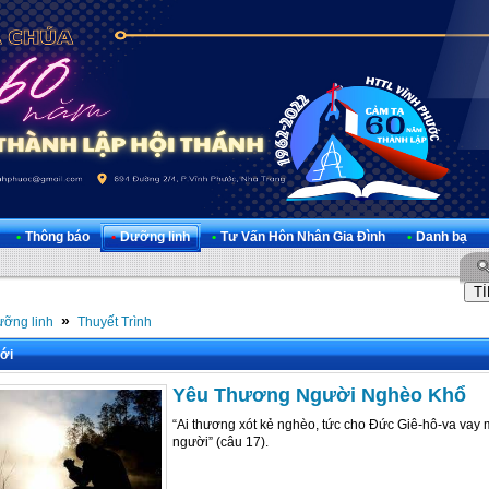
•
Thông báo
•
Dưỡng linh
•
Tư Vấn Hôn Nhân Gia Đình
•
Danh bạ
»
ỡng linh
Thuyết Trình
ới
Yêu Thương Người Nghèo Khổ
“Ai thương xót kẻ nghèo, tức cho Đức Giê-hô-va vay 
người” (câu 17).