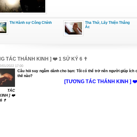
Thi Hành sự Công Chính
Tha Thứ, Lấy Thiện Thắng
Ác
G TÁC THÁNH KINH ] ❤️ 1 SỬ KÝ 6 ✝️
2/01/2022 17:00
Câu hỏi suy ngẫm dành cho bạn: Tôi có thể trở nên người giúp ích 
thế nào?
[TƯƠNG TÁC THÁNH KINH ] ❤️ 
G TÁC
INH ] ❤️
6 ✝️