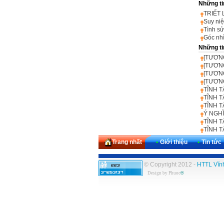
Những ti
TRIẾT
Suy ni
Tình s
Góc nh
Những ti
[TƯƠNG
[TƯƠNG
[TƯƠNG
[TƯƠNG
TĨNH 
TĨNH 
TĨNH T
Ý NGHĨ
TĨNH 
TĨNH T
Trang nhất
•
Giới thiệu
•
Tin tức
© Copyright 2012 -
HTTL Vĩn
Design by
Phuoc
®