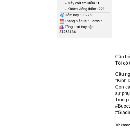
•
Máy chủ tìm kiếm : 1
•
Khách viếng thăm : 221
Hôm nay : 30275
Tháng hiện tại : 122957
Tổng lượt truy cập :
37253134
Câu hỏ
Tôi có 
Cầu ng
"Kính 
Con cả
sự phục
Trong 
#Buoc
#Giadi
Từ khóa