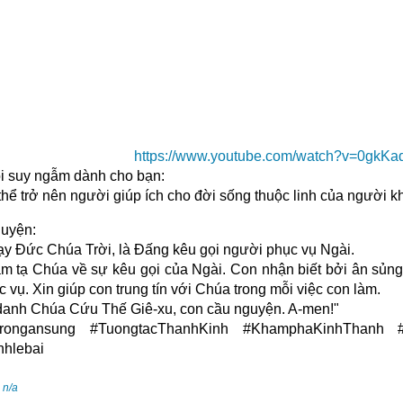
https://www.youtube.com/watch?v=0gkK
i suy ngẫm dành cho bạn:
thể trở nên người giúp ích cho đời sống thuộc linh của người 
uyện:
lạy Đức Chúa Trời, là Đấng kêu gọi người phục vụ Ngài.
m tạ Chúa về sự kêu gọi của Ngài. Con nhận biết bởi ân sủng
 vụ. Xin giúp con trung tín với Chúa trong mỗi việc con làm.
danh Chúa Cứu Thế Giê-xu, con cầu nguyện. A-men!"
trongansung #TuongtacThanhKinh #KhamphaKinhThanh #
nhlebai
:
n/a