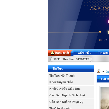
Trang nhất
•
Giới thiệu
•
Tin tức
18:38 Thứ Năm, 06/08/2026
•
Tin Tức
»
Dư
Tin Tức Hội Thánh
•
Bài M
Khối Truyền Giáo
Khối Cơ Đốc Giáo Dục
Các Ban Ngành Sinh Hoạt
Các Ban Ngành Phục Vụ
Tin Cầu Nguyện