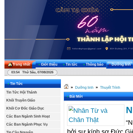
Trang nhất
•
Giới thiệu
•
Tin tức
•
Thông báo
•
Dưỡng linh
03:54 Thứ Sáu, 07/08/2026
•
Tin Tức
»
»
Dưỡng linh
Thuyết Trình
Tin Tức Hội Thánh
•
Bài Mới
Khối Truyền Giáo
N
Khối Cơ Đốc Giáo Dục
Các Ban Ngành Sinh Hoạt
“N
Các Ban Ngành Phục Vụ
bởi sự kính sợ Đức Giê
Tin Cầu Nguyện