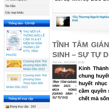
Tin Vắn
Các loại khác
Yêu Thương Người Nghèo
Khổ
•
Thông báo - Chi hội
THƯ MỜI VÀ
THÔNG BÁO LỄ
CẢM TẠ & KỶ
TĨNH TÂM GIÁN
NIỆM 60 NĂM
THÀNH LẬP
HTTL VĨNH
SINH – SỰ TỰ D
PHƯÓC
Chương trình Thờ
Thứ hai - 20/12/2021 13:00
phượng Năm Mới
Kinh Thánh
Nhâm Dần 2022
chung huyế
Chương trình Thờ
phượng Giao
TĨNH TÂM GIÁNG
huyết nhục 
Thừa Năm Mới
SINH 2021 –
Nhâm Dần 2022
cầm quyền s
MÙA VỌNG
[GIÁNG SINH –
chết mà sốn
SỰ TỰ DO]
•
Thống kê truy cập
Đang truy cập : 163