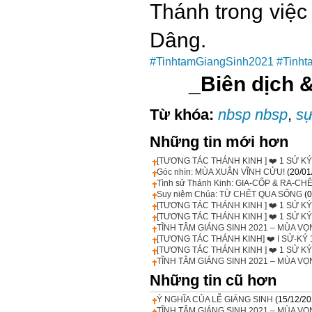
Thánh trong việc
Dâng.
#TinhtamGiangSinh2021
#
Tinh
_Biên dịch 
Từ khóa:
nbsp nbsp
,
sự
Những tin mới hơn
[TƯƠNG TÁC THÁNH KINH ] ❤️ 1 SỬ KÝ 
Góc nhìn: MÙA XUÂN VĨNH CỬU!
(20/01
Tình sử Thánh Kinh: GIA-CỐP & RA-CH
Suy niệm Chúa: TỪ CHẾT QUA SỐNG
(
[TƯƠNG TÁC THÁNH KINH ] ❤️ 1 SỬ KÝ 
[TƯƠNG TÁC THÁNH KINH ] ❤️ 1 SỬ KÝ 
TĨNH TÂM GIÁNG SINH 2021 – MÙA V
[TƯƠNG TÁC THÁNH KINH] ❤️ I SỬ-KÝ 
[TƯƠNG TÁC THÁNH KINH ] ❤️ 1 SỬ KÝ 
TĨNH TÂM GIÁNG SINH 2021 – MÙA V
Những tin cũ hơn
Ý NGHĨA CỦA LỄ GIÁNG SINH
(15/12/20
TĨNH TÂM GIÁNG SINH 2021 – MÙA 