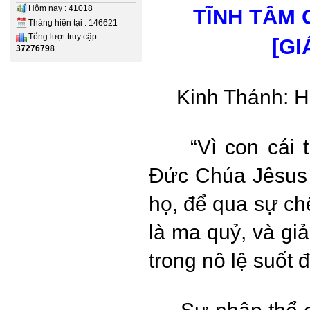
Hôm nay : 41018
TĨNH TÂM 
Tháng hiện tại : 146621
Tổng lượt truy cập :
[GI
37276798
Kinh Thánh: Hê
“Vì con cái 
Đức Chúa Jêsus 
họ, để qua sự chế
là ma quỷ, và gi
trong nô lệ suốt đ