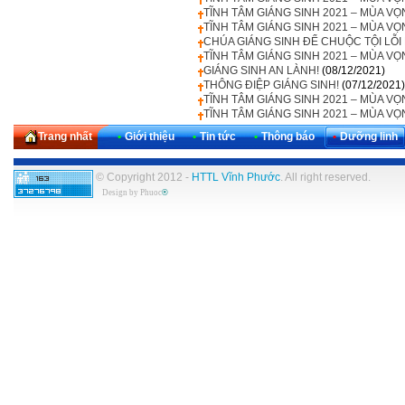
TĨNH TÂM GIÁNG SINH 2021 – MÙA VỌ
TĨNH TÂM GIÁNG SINH 2021 – MÙA VỌ
CHÚA GIÁNG SINH ĐỂ CHUỘC TỘI LỖI 
TĨNH TÂM GIÁNG SINH 2021 – MÙA 
GIÁNG SINH AN LÀNH!
(08/12/2021)
THÔNG ĐIỆP GIÁNG SINH!
(07/12/2021)
TĨNH TÂM GIÁNG SINH 2021 – MÙA VỌ
TĨNH TÂM GIÁNG SINH 2021 – MÙA 
Trang nhất
•
Giới thiệu
•
Tin tức
•
Thông báo
•
Dưỡng linh
© Copyright 2012 -
HTTL Vĩnh Phước
. All right reserved.
Design by
Phuoc
®