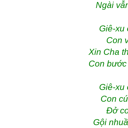
Ngài vẫ
Giê-xu 
Con v
Xin Cha t
Con bước 
Giê-xu 
Con cú
Đở co
Gội nhuầ