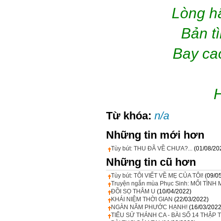
Lòng hâ
Bản t
Bay cao
H
Từ khóa:
n/a
Những tin mới hơn
Tùy bút: THU ĐÃ VỀ CHƯA?...
(01/08/20
Những tin cũ hơn
Tùy bút: TÔI VIẾT VỀ MẸ CỦA TÔI!
(09/0
Truyện ngắn mùa Phục Sinh: MỐI TÌNH
ĐỒI SỌ THÂM U
(10/04/2022)
KHÁI NIỆM THỜI GIAN
(22/03/2022)
NGÀN NĂM PHƯỚC HẠNH!
(16/03/2022
TIỂU SỬ THÁNH CA - BÀI SỐ 14 THẬP 