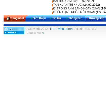
BÀI THƠ CẢM TẠ!
(11/02/2022)
TÂN XUÂN THI KHÚC!
(24/01/2022)
ĐI TRONG ÁNH SÁNG NGÀY XUÂN
(15
ĐI TÌM HẠNH PHÚC MÙA XUÂN
(12/01/
Trang nhất
•
Giới thiệu
•
Tin tức
•
Thông báo
•
Dưỡng linh
© Copyright 2012 -
HTTL Vĩnh Phước
. All right reserved.
Design by
Phuoc
®