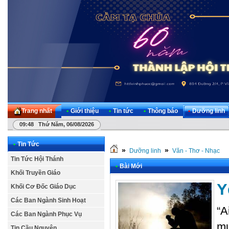
Trang nhất
•
Giới thiệu
•
Tin tức
•
Thông báo
•
Dưỡng linh
09:48 Thứ Năm, 06/08/2026
•
Tin Tức
»
»
Dưỡng linh
Văn - Thơ - Nhạc
Tin Tức Hội Thánh
•
Bài Mới
Khối Truyền Giáo
Y
Khối Cơ Đốc Giáo Dục
Các Ban Ngành Sinh Hoạt
“A
Các Ban Ngành Phục Vụ
mư
Tin Cầu Nguyện