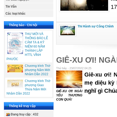
17
Tin Vắn
Các loại khác
•
Thông báo - Chi hội
Thi Hành sự Công Chính
THƯ MỜI VÀ
THÔNG BÁO LỄ
CẢM TẠ & KỶ
NIỆM 60 NĂM
THÀNH LẬP
HTTL VĨNH
GIÊ-XU ƠI! NG
PHƯÓC
Chương trình Thờ
Thứ bảy - 23/07/2022 04:25
phượng Năm Mới
Giê-xu ơi! 
Nhâm Dần 2022
Chương trình Thờ
mẹ diệu kỳ 
phượng Giao
Thừa Năm Mới
nghĩ gì Chúa
GIÊ-XU ƠI! NGÀI
Nhâm Dần 2022
YÊU THƯƠNG
CON QUÁ!
•
Thống kê truy cập
Đang truy cập : 432