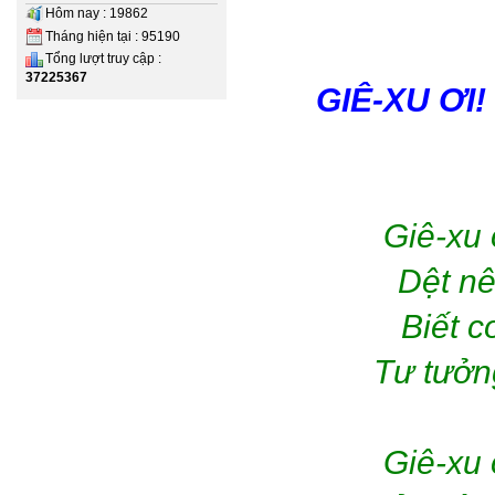
Hôm nay : 19862
Tháng hiện tại : 95190
Tổng lượt truy cập :
37225367
GIÊ-XU ƠI
Giê-xu 
Dệt nê
Biết c
Tư tưởng
Giê-xu 