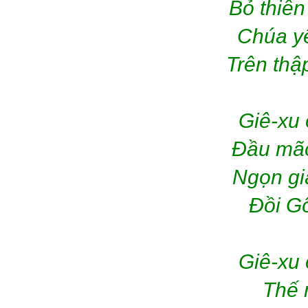
Bỏ thiê
Chúa yê
Trên thậ
Giê-xu 
Đầu mão
Ngọn giá
Đồi Gô
Giê-xu 
Thế 