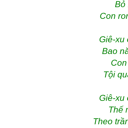
Bỏ 
Con ron
Giê-xu 
Bao nă
Con 
Tội qu
Giê-xu 
Thế 
Theo trần