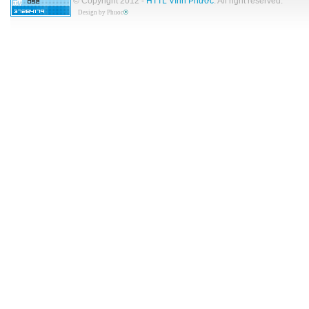
© Copyright 2012 -
HTTL Vĩnh Phước
. All right reserved.
Design by
Phuoc
®