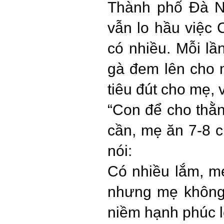
Thành phố Đà Nẵ
vẫn lo hầu việc 
có nhiều. Mỗi lần
gà đem lên cho m
tiêu đút cho mẹ, 
“Con để cho thằ
cần, mẹ ăn 7-8 c
nói:
Có nhiều lắm, m
nhưng mẹ không 
niềm hạnh phúc lớ