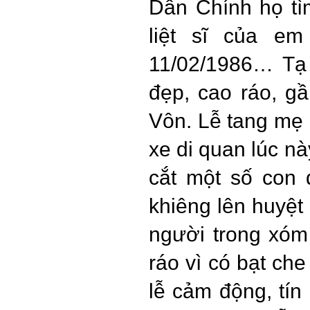
Dân Chính họ tì
liệt sĩ của em
11/02/1986… Tạ
đẹp, cao ráo, gầ
Vôn. Lễ tang mẹ n
xe di quan lúc nà
cắt một số con
khiêng lên huyệt
người trong xóm
ráo vì có bạt ch
lễ cảm động, tín