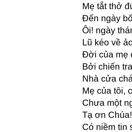
Mẹ tắt thở 
Đến ngày bố
Ôi! ngày th
Lũ kéo về ả
Đời của mẹ 
Bởi chiến t
Nhà cửa chá
Mẹ của tôi, 
Chưa một ng
Tạ ơn Chúa!
Có niềm tin