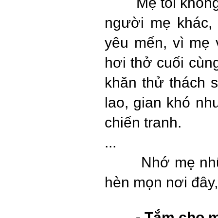
Mẹ tôi không
người mẹ khác,
yêu mến, vì mẹ v
hơi thở cuối cùn
khăn thử thách 
lao, gian khó n
chiến tranh.
...
Nhớ mẹ nhữn
hèn mọn nơi đây, 
- Tắm cho 