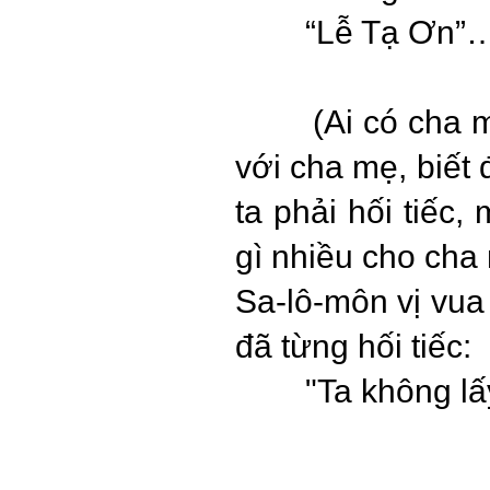
“Lễ Tạ Ơn”
(Ai có cha mẹ 
với cha mẹ, biết
ta phải hối tiếc,
gì nhiều cho cha
Sa-lô-môn vị vua
đã từng hối tiếc:
"Ta không lấ