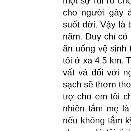
một sự rủi ro ch
cho người gây á
suốt đời. Vậy là
năm. Duy chỉ có 
ăn uống vệ sinh t
tôi ở xa 4.5 km.
vất vả đối với 
sạch sẽ thơm tho
trợ cho em tôi c
nhiên tắm mẹ là 
nếu không tắm kỹ 