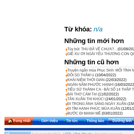
Từ khóa:
n/a
Những tin mới hơn
Tùy bút: THU ĐÃ VỀ CHƯA?...
(01/08/20
GIÊ-XU ƠI! NGÀI YÊU THƯƠNG CON Q
Những tin cũ hơn
Truyện ngắn mùa Phục Sinh: MỐI TÌNH
ĐỒI SỌ THÂM U
(10/04/2022)
KHÁI NIỆM THỜI GIAN
(22/03/2022)
NGÀN NĂM PHƯỚC HẠNH!
(16/03/2022
TIỂU SỬ THÁNH CA - BÀI SỐ 14 THẬP 
BÀI THƠ CẢM TẠ!
(11/02/2022)
TÂN XUÂN THI KHÚC!
(24/01/2022)
ĐI TRONG ÁNH SÁNG NGÀY XUÂN
(15
ĐI TÌM HẠNH PHÚC MÙA XUÂN
(12/01/
BƯỚC ĐI MẠNH MẼ
(03/01/2022)
Trang nhất
•
Giới thiệu
•
Tin tức
•
Thông báo
•
Dưỡng linh