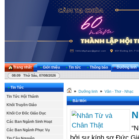
Trang nhất
•
Giới thiệu
•
Tin tức
•
Thông báo
•
Dưỡng linh
08:09 Thứ Sáu, 07/08/2026
•
Tin Tức
»
»
Dưỡng linh
Văn - Thơ - Nhạc
Tin Tức Hội Thánh
•
Bài Mới
Khối Truyền Giáo
N
Khối Cơ Đốc Giáo Dục
Các Ban Ngành Sinh Hoạt
“N
Các Ban Ngành Phục Vụ
bởi sự kính sợ Đức Giê
Tin Cầu Nguyện