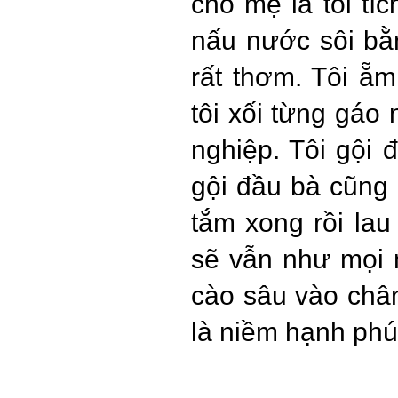
cho mẹ là tôi tíc
nấu nước sôi bằn
rất thơm. Tôi ẵ
tôi xối từng gá
nghiệp. Tôi gội 
gội đầu bà cũng 
tắm xong rồi lau
sẽ vẫn như mọi n
cào sâu vào chân 
là niềm hạnh phúc