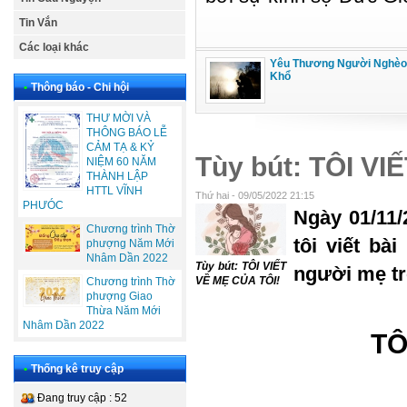
Tin Vắn
Các loại khác
Yêu Thương Người Nghèo
Khổ
•
Thông báo - Chi hội
THƯ MỜI VÀ
THÔNG BÁO LỄ
CẢM TẠ & KỶ
Tùy bút: TÔI VI
NIỆM 60 NĂM
THÀNH LẬP
HTTL VĨNH
Thứ hai - 09/05/2022 21:15
PHƯÓC
Ngày 01/11/
Chương trình Thờ
tôi viết bà
phượng Năm Mới
Nhâm Dần 2022
Tùy bút: TÔI VIẾT
người mẹ tr
VỀ MẸ CỦA TÔI!
Chương trình Thờ
phượng Giao
Thừa Năm Mới
Nhâm Dần 2022
TÔ
•
Thống kê truy cập
Đang truy cập : 52