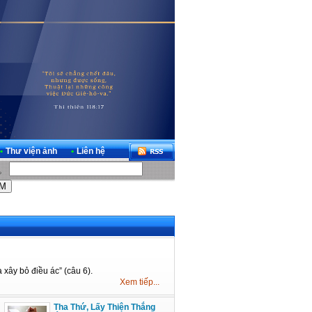
•
Thư viện ảnh
•
Liên hệ
 xây bỏ điều ác” (câu 6).
Xem tiếp...
Tha Thứ, Lấy Thiện Thắng