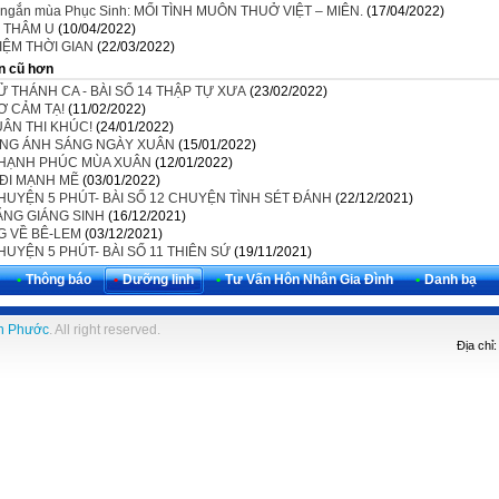
 ngắn mùa Phục Sinh: MỐI TÌNH MUÔN THUỞ VIỆT – MIÊN.
(17/04/2022)
Ọ THÂM U
(10/04/2022)
IỆM THỜI GIAN
(22/03/2022)
n cũ hơn
Ử THÁNH CA - BÀI SỐ 14 THẬP TỰ XƯA
(23/02/2022)
Ơ CẢM TẠ!
(11/02/2022)
UÂN THI KHÚC!
(24/01/2022)
ONG ÁNH SÁNG NGÀY XUÂN
(15/01/2022)
M HẠNH PHÚC MÙA XUÂN
(12/01/2022)
ĐI MẠNH MẼ
(03/01/2022)
HUYỆN 5 PHÚT- BÀI SỐ 12 CHUYỆN TÌNH SÉT ĐÁNH
(22/12/2021)
ẶNG GIÁNG SINH
(16/12/2021)
 VỀ BÊ-LEM
(03/12/2021)
UYỆN 5 PHÚT- BÀI SỐ 11 THIÊN SỨ
(19/11/2021)
•
Thông báo
•
Dưỡng linh
•
Tư Vấn Hôn Nhân Gia Đình
•
Danh bạ
h Phước
. All right reserved.
Địa chỉ