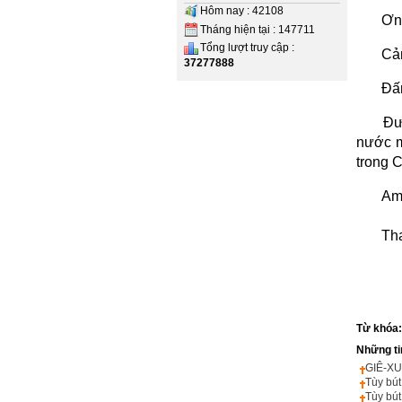
Hôm nay : 42108
Ơn 
Tháng hiện tại : 147711
Tổng lượt truy cập :
Cả
37277888
Đấn
Đư
nước m
trong 
Am
Thay l
Từ khóa
Những ti
GIÊ-XU
Tùy bú
Tùy bút