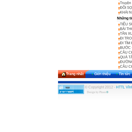
Truyện
ĐỒI S
KHÁI N
Những ti
TIỂU S
BÀI TH
TÂN X
ĐI TR
ĐI TÌ
BƯỚC 
CÂU C
QUÀ T
ĐƯỜNG
CÂU CH
Trang nhất
•
Giới thiệu
•
Tin tức
© Copyright 2012 -
HTTL Vĩn
Design by
Phuoc
®