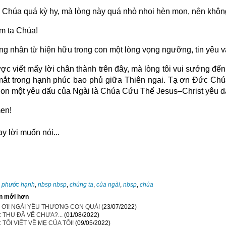
Chúa quá kỳ hy, mà lòng này quá nhỏ nhoi hèn mọn, nên không 
m tạ Chúa!
g nhân từ hiện hữu trong con một lòng vọng ngưỡng, tin yêu và 
ợc viết mấy lời chân thành trên đây, mà lòng tôi vui sướng đế
ắt trong hạnh phúc bao phủ giữa Thiên ngai. Tạ ơn Đức Chúa
Con một yêu dấu của Ngài là Chúa Cứu Thế Jesus–Christ yêu d
en!
ời muốn nói...
:
phước hạnh
,
nbsp nbsp
,
chúng ta
,
của ngài
,
nbsp
,
chúa
n mới hơn
 ƠI! NGÀI YÊU THƯƠNG CON QUÁ!
(23/07/2022)
t: THU ĐÃ VỀ CHƯA?...
(01/08/2022)
: TÔI VIẾT VỀ MẸ CỦA TÔI!
(09/05/2022)