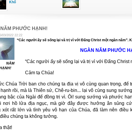
Khổ
 NĂM PHƯỚC HẠNH!
6/03/2022 22:22
“Các người ấy sẽ sống lại và trị vì với Đấng Christ một ngàn năm”. 
NGÀN NĂM PHƯỚC H
“Các người ấy sẽ sống lại và trị vì với Đấng Chris
 NĂM
HẠNH!
Cảm tạ Chúa!
c Chúa Trời ban cho chúng ta địa vị vô cùng quan trọng, để t
hạnh rồi, mà là Thiên sứ, Chê-ru-bin... lại vô cùng sung sướn
ang bậc của Ngài để đồng trị vì. Ôi! sung sướng và phước hạ
i nơi hồ lửa địa ngục, mà giờ đây được hưởng ân sủng cứu
 xót rất lớn và tình yêu vô hạn của Chúa, đã làm nên điều kỳ
điều chúng ta không tưởng.
 thật!