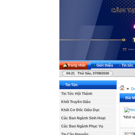
Trang nhất
•
Giới thiệu
•
Tin tức
04:21 Thứ Sáu, 07/08/2026
•
Tin Tức
»
Dư
Tin Tức Hội Thánh
•
Bài M
Khối Truyền Giáo
Khối Cơ Đốc Giáo Dục
“Nhờ sự
Các Ban Ngành Sinh Hoạt
Các Ban Ngành Phục Vụ
Tin Cầu Nguyện