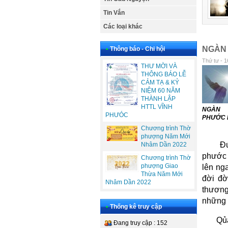
Tin Vắn
Các loại khác
NGÀN
•
Thông báo - Chi hội
Thứ tư - 1
THƯ MỜI VÀ
THÔNG BÁO LỄ
CẢM TẠ & KỶ
NIỆM 60 NĂM
THÀNH LẬP
HTTL VĨNH
NGÀN
PHƯÓC
PHƯỚC 
Chương trình Thờ
phượng Năm Mới
Đứ
Nhâm Dần 2022
phước 
Chương trình Thờ
phượng Giao
lên ng
Thừa Năm Mới
đời đờ
Nhâm Dần 2022
thương
những 
•
Thống kê truy cập
Qủa
Đang truy cập : 152