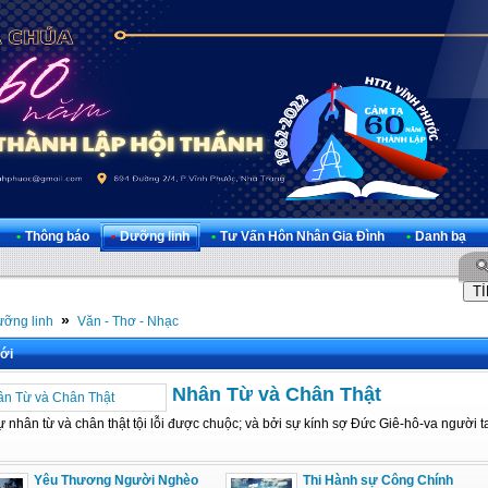
•
Thông báo
•
Dưỡng linh
•
Tư Vấn Hôn Nhân Gia Đình
•
Danh bạ
»
ỡng linh
Văn - Thơ - Nhạc
ới
Nhân Từ và Chân Thật
 nhân từ và chân thật tội lỗi được chuộc; và bởi sự kính sợ Đức Giê-hô-va người ta
Yêu Thương Người Nghèo
Thi Hành sự Công Chính