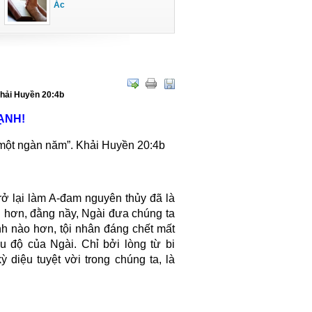
Ác
Khải Huyền 20:4b
ẠNH!
t một ngàn năm”. Khải Huyền 20:4b
rở lại làm A-đam nguyên thủy đã là
g hơn, đằng nầy, Ngài đưa chúng ta
nh nào hơn, tội nhân đáng chết mất
 độ của Ngài. Chỉ bởi lòng từ bi
 diệu tuyệt vời trong chúng ta, là