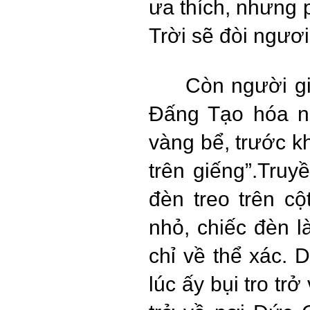
ưa thích, nhưng p
Trời sẽ đòi ngươ
Còn người gi
Đấng Tạo hóa ng
vàng bể, trước kh
trên giếng”.Truy
đèn treo trên cộ
nhỏ, chiếc đèn l
chỉ về thể xác. 
lúc ấy bụi tro tr