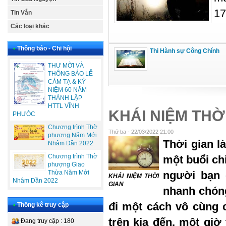
17
Tin Vắn
Các loại khác
•
Thông báo - Chi hội
Thi Hành sự Công Chính
THƯ MỜI VÀ
THÔNG BÁO LỄ
CẢM TẠ & KỶ
NIỆM 60 NĂM
THÀNH LẬP
HTTL VĨNH
KHÁI NIỆM THỜ
PHƯÓC
Chương trình Thờ
Thứ ba - 22/03/2022 21:00
phượng Năm Mới
Thời gian l
Nhâm Dần 2022
Chương trình Thờ
một buổi ch
phượng Giao
Thừa Năm Mới
người bạn 
KHÁI NIỆM THỜI
Nhâm Dần 2022
GIAN
nhanh chóng.
đi một cách vô cùng 
•
Thống kê truy cập
trên kia đến, một giờ
Đang truy cập : 180