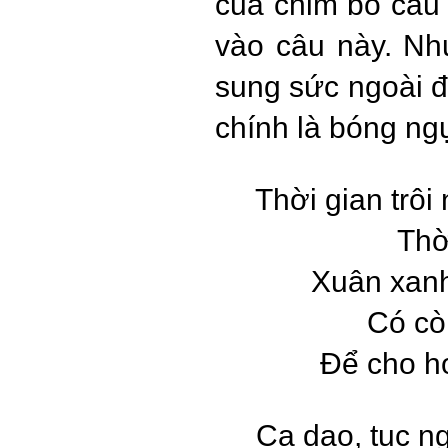
của chim bồ câu
vào câu này. Nh
sung sức ngoài 
chính là bóng ng
Thời gian trô
Thờ
Xuân xanh
Có cò
Để cho h
Ca dao, tục n