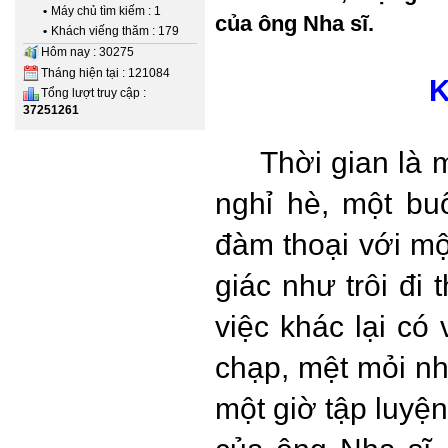
•
Máy chủ tìm kiếm : 1
của ông Nha sĩ.
•
Khách viếng thăm : 179
Hôm nay : 30275
Tháng hiện tại : 121084
K
Tổng lượt truy cập :
37251261
Thời gian là 
nghỉ hè, một bu
đàm thoại với mộ
giác như trôi đi 
việc khác lại có
chạp, mệt mỏi như
một giờ tập luyện