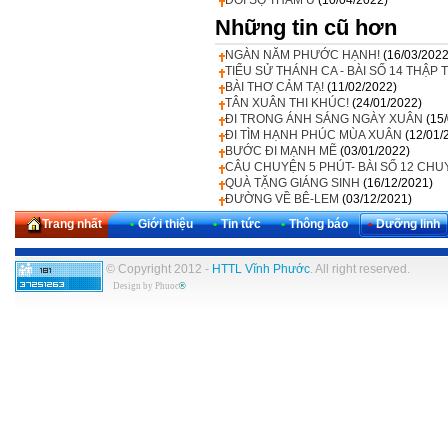
ĐỒI SỌ THÂM U
(10/04/2022)
Những tin cũ hơn
NGÀN NĂM PHƯỚC HẠNH!
(16/03/2022
TIỂU SỬ THÁNH CA - BÀI SỐ 14 THẬP 
BÀI THƠ CẢM TẠ!
(11/02/2022)
TÂN XUÂN THI KHÚC!
(24/01/2022)
ĐI TRONG ÁNH SÁNG NGÀY XUÂN
(15
ĐI TÌM HẠNH PHÚC MÙA XUÂN
(12/01/
BƯỚC ĐI MẠNH MẼ
(03/01/2022)
CÂU CHUYỆN 5 PHÚT- BÀI SỐ 12 CHU
QUÀ TẶNG GIÁNG SINH
(16/12/2021)
ĐƯỜNG VỀ BÊ-LEM
(03/12/2021)
Trang nhất
•
Giới thiệu
•
Tin tức
•
Thông báo
•
Dưỡng linh
© Copyright 2012 -
HTTL Vĩnh Phước
. All right reserved.
Design by
Phuoc
®