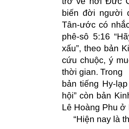
trở về nơi Đức 
biến đời người 
Tân-ước có nhắc 
phê-sô 5:16 “Hã
xấu”, theo bản 
cứu chuộc, ý mu
thời gian. Trong
bản tiếng Hy-lạp
hội” còn bản Kin
Lê Hoàng Phu ở I
“Hiện nay là th