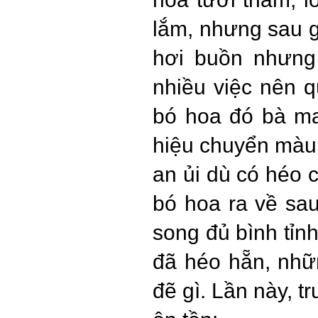
lắm, nhưng sau g
hơi buồn nhưng
nhiều việc nên q
bó hoa đó bà ma
hiệu chuyển màu,
an ủi dù có héo 
bó hoa ra về sau
song đủ bình tỉn
đã héo hẵn, nhữ
đẽ gì. Lần này, t