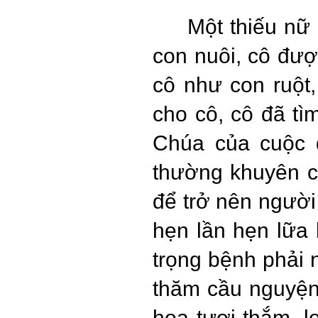
Một thiếu nữ
con nuôi, cô đư
cô như con ruột
cho cô, cô đã t
Chúa của cuộc đ
thường khuyên 
để trở nên người
hẹn lần hẹn lữa 
trọng bệnh phải 
thăm cầu nguyện
hoa tươi thắm, l