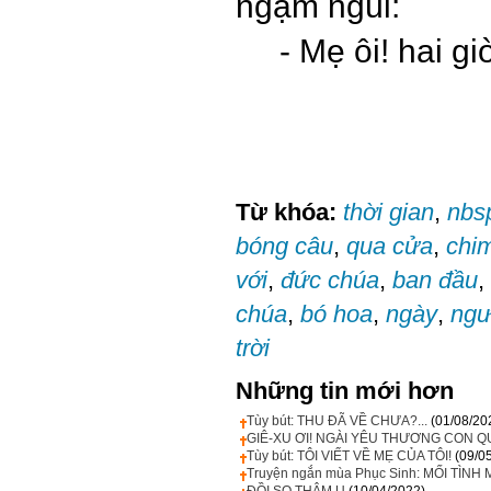
ngậm ngùi:
- Mẹ ôi! hai gi
Từ khóa:
thời gian
,
nbs
bóng câu
,
qua cửa
,
chi
với
,
đức chúa
,
ban đầu
,
chúa
,
bó hoa
,
ngày
,
ngư
trời
Những tin mới hơn
Tùy bút: THU ĐÃ VỀ CHƯA?...
(01/08/20
GIÊ-XU ƠI! NGÀI YÊU THƯƠNG CON Q
Tùy bút: TÔI VIẾT VỀ MẸ CỦA TÔI!
(09/0
Truyện ngắn mùa Phục Sinh: MỐI TÌNH