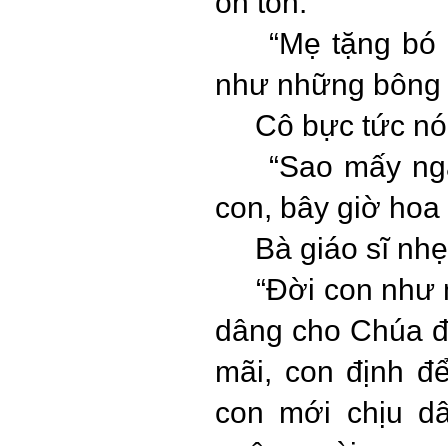
ôn tồn:
“Mẹ tặng bó
như những bông 
Cô bực tức nó
“Sao mấy ng
con, bây giờ hoa
Bà giáo sĩ nh
“Đời con như
dâng cho Chúa đ
mãi, con định đ
con mới chịu d