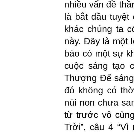
nhiều vấn đề thầ
là bắt đầu tuyệt
khác chúng ta c
này. Đây là một 
báo có một sự kh
cuộc sáng tạo c
Thượng Đế sáng t
đó không có thời
núi non chưa san
từ trước vô cùn
Trời”, câu 4 “V