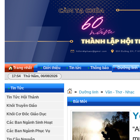
Trang nhất
•
Giới thiệu
•
Tin tức
•
Thông báo
•
Dưỡng linh
17:54 Thứ Năm, 06/08/2026
•
Tin Tức
»
»
Dưỡng linh
Văn - Thơ - Nhạc
Tin Tức Hội Thánh
•
Bài Mới
Khối Truyền Giáo
Y
Khối Cơ Đốc Giáo Dục
Các Ban Ngành Sinh Hoạt
“A
Các Ban Ngành Phục Vụ
mư
Tin Cầu Nguyện