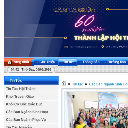
Trang nhất
•
Giới thiệu
•
Tin tức
•
Thông báo
•
Dưỡng linh
04:42 Thứ Bảy, 08/08/2026
•
Tin Tức
»
»
Tin tức
Các Ban Ngành Sinh Ho
Tin Tức Hội Thánh
Khối Truyền Giáo
Khối Cơ Đốc Giáo Dục
Các Ban Ngành Sinh Hoạt
Các Ban Ngành Phục Vụ
Tin Cầu Nguyện