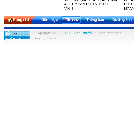
THỨ 30 CỦA KHU VỰC TÂY
42 CỦA BAN PHỤ NỮ HTTL
PHƯỢ
NAM...
VĨNH...
NGÀY
Trang nhất
•
Giới thiệu
•
Tin tức
•
Thông báo
•
Dưỡng linh
© Copyright 2012 -
HTTL Vĩnh Phước
. All right reserved.
Design by
Phuoc
®