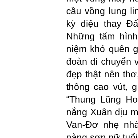
cầu vồng lung l
kỳ diệu thay Đ
Những tấm hình
niệm khó quên gi
đoàn di chuyển 
đẹp thật nên thơ
thông cao vút, 
“Thung Lũng Ho
nắng Xuân dịu m
Van-Đơ nhẹ nh
nàng sơn nữ tuổ