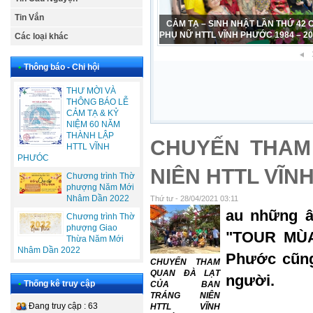
Tin Vắn
CẢM TẠ – SINH NHẬT LẦN THỨ 42
PHỤ NỮ HTTL VĨNH PHƯỚC 1984 – 2
Các loại khác
•
Thông báo - Chi hội
THƯ MỜI VÀ
THÔNG BÁO LỄ
CẢM TẠ & KỶ
NIỆM 60 NĂM
THÀNH LẬP
CHUYẾN THAM
HTTL VĨNH
PHƯÓC
NIÊN HTTL VĨN
Chương trình Thờ
phượng Năm Mới
Nhâm Dần 2022
Thứ tư - 28/04/2021 03:11
au những â
Chương trình Thờ
phượng Giao
"TOUR MÙA
Thừa Năm Mới
Nhâm Dần 2022
Phước cũng
CHUYẾN THAM
QUAN ĐÀ LẠT
người.
•
Thống kê truy cập
CỦA BAN
TRÁNG NIÊN
Đang truy cập : 63
HTTL VĨNH