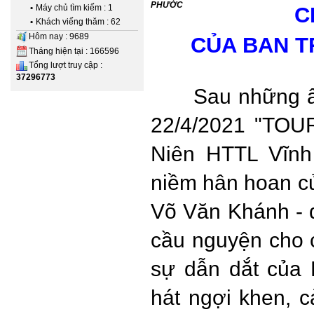
PHƯỚC
•
Máy chủ tìm kiếm : 1
C
•
Khách viếng thăm : 62
Hôm nay : 9689
CỦA BAN T
Tháng hiện tại : 166596
Tổng lượt truy cập :
37296773
Sau những â
22/4/2021 "TO
Niên HTTL Vĩnh
niềm hân hoan củ
Võ Văn Khánh - 
cầu nguyện cho c
sự dẫn dắt của 
hát ngợi khen, 