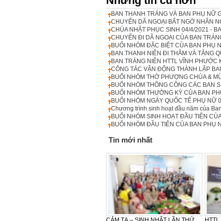
Những tin cũ hơn
BAN THANH TRÁNG VÀ BAN PHỤ NỮ 
CHUYẾN DÃ NGOẠI BẤT NGỜ NHÂN N
CHÚA NHẬT PHỤC SINH 04/4/2021 - BA
CHUYẾN ĐI DÃ NGOẠI CỦA BAN TRÁN
BUỔI NHÓM ĐẶC BIỆT CỦA BAN PHỤ 
BAN THANH NIÊN ĐI THĂM VÀ TẶNG 
BAN TRÁNG NIÊN HTTL VĨNH PHƯỚC 
CÔNG TÁC VẬN ĐỘNG THÀNH LẬP BA
BUỔI NHÓM THỜ PHƯỢNG CHÚA & MỪN
BUỔI NHÓM THÔNG CÔNG CÁC BAN SI
BUỔI NHÓM THƯỜNG KỲ CỦA BAN PHỤ
BUỔI NHÓM NGÀY QUỐC TẾ PHỤ NỮ 0
Chương trình sinh hoạt đầu năm của Ba
BUỔI NHÓM SINH HOẠT ĐẦU TIÊN CỦ
BUỔI NHÓM ĐẦU TIÊN CỦA BAN PHỤ
Tin mới nhất
LỄ CẢM TẠ - SINH NHẬT LẦN
CẢM TẠ – SINH NHẬT LẦN THỨ
HTTL