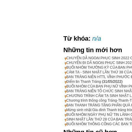
Từ khóa:
n/a
Những tin mới hơn
CHUYẾN DÃ NGOẠI PHỤC SINH 2022 
CHUYẾN ĐI DÃ NGOẠI PHỤC SINH 20
BUỔI NHÓM THƯỜNG KỲ CỦA BAN PH
CẢM TẠ - SINH NHẬT LẦN THỨ 38 CỦ
BAN TRÁNG NIÊN HTTL VĨNH PHƯỚC Đ
Điểm tin Thanh Tráng
(31/05/2022)
BUỔI NHÓM CỦA BAN PHỤ NỮ VĨNH P
BAN TRÁNG NIÊN TỔ CHỨC SINH NHẬT
CHƯƠNG TRÌNH CẢM TẠ SINH NHẬT L
Chương trình thông công Tráng-Thanh-T
BAN THANH TRÁNG TẶNG PHẦN QUÀ 
Mừng sinh nhật Gia đình Thanh tráng tr
BUỔI NHÓM NGÀY PHỤ NỮ TIN LÀNH 
SINH NHẬT LẦN THỨ 28 CỦA BAN TRÁ
BUỔI NHÓM THÔNG CÔNG CÁC BAN TR