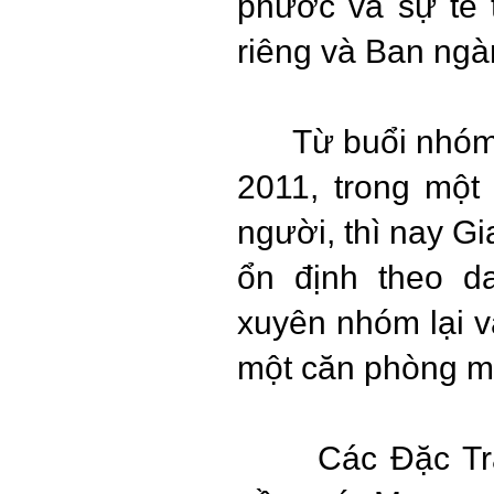
phước và sự tể t
riêng và Ban ngà
Từ buổi nhóm đầ
2011, trong một
người, thì nay Gi
ổn định theo d
xuyên nhóm lại v
một căn phòng mớ
Các Đặc Trách