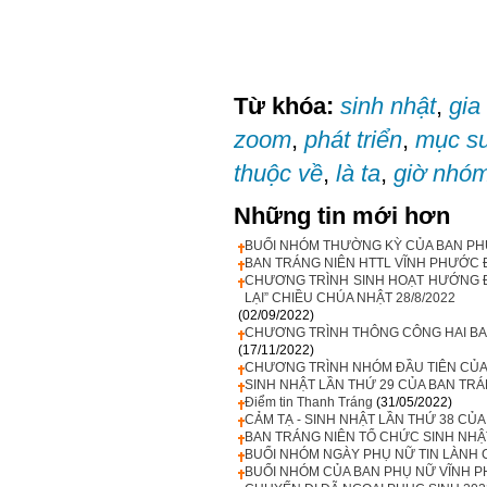
Từ khóa:
sinh nhật
,
gia
zoom
,
phát triển
,
mục s
thuộc về
,
là ta
,
giờ nhó
Những tin mới hơn
BUỔI NHÓM THƯỜNG KỲ CỦA BAN PH
BAN TRÁNG NIÊN HTTL VĨNH PHƯỚC Đ
CHƯƠNG TRÌNH SINH HOẠT HƯỚNG Đ
LẠI” CHIỀU CHÚA NHẬT 28/8/2022
(02/09/2022)
CHƯƠNG TRÌNH THÔNG CÔNG HAI BAN
(17/11/2022)
CHƯƠNG TRÌNH NHÓM ĐẦU TIÊN CỦA
SINH NHẬT LẦN THỨ 29 CỦA BAN TR
Điểm tin Thanh Tráng
(31/05/2022)
CẢM TẠ - SINH NHẬT LẦN THỨ 38 CỦ
BAN TRÁNG NIÊN TỔ CHỨC SINH NHẬT
BUỔI NHÓM NGÀY PHỤ NỮ TIN LÀNH 
BUỔI NHÓM CỦA BAN PHỤ NỮ VĨNH P