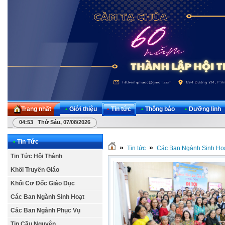
Trang nhất
•
Giới thiệu
•
Tin tức
•
Thông báo
•
Dưỡng linh
04:53 Thứ Sáu, 07/08/2026
•
Tin Tức
»
»
Tin tức
Các Ban Ngành Sinh Ho
Tin Tức Hội Thánh
Khối Truyền Giáo
Khối Cơ Đốc Giáo Dục
Các Ban Ngành Sinh Hoạt
Các Ban Ngành Phục Vụ
Tin Cầu Nguyện