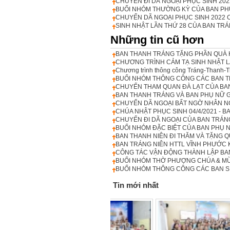
CHUYẾN ĐI DÃ NGOẠI PHỤC SINH 20
BUỔI NHÓM THƯỜNG KỲ CỦA BAN PH
CHUYẾN DÃ NGOẠI PHỤC SINH 2022 
SINH NHẬT LẦN THỨ 28 CỦA BAN TRÁ
Những tin cũ hơn
BAN THANH TRÁNG TẶNG PHẦN QUÀ 
CHƯƠNG TRÌNH CẢM TẠ SINH NHẬT L
Chương trình thông công Tráng-Thanh-T
BUỔI NHÓM THÔNG CÔNG CÁC BAN TR
CHUYẾN THAM QUAN ĐÀ LẠT CỦA BA
BAN THANH TRÁNG VÀ BAN PHỤ NỮ 
CHUYẾN DÃ NGOẠI BẤT NGỜ NHÂN N
CHÚA NHẬT PHỤC SINH 04/4/2021 - BA
CHUYẾN ĐI DÃ NGOẠI CỦA BAN TRÁN
BUỔI NHÓM ĐẶC BIỆT CỦA BAN PHỤ 
BAN THANH NIÊN ĐI THĂM VÀ TẶNG 
BAN TRÁNG NIÊN HTTL VĨNH PHƯỚC 
CÔNG TÁC VẬN ĐỘNG THÀNH LẬP BA
BUỔI NHÓM THỜ PHƯỢNG CHÚA & MỪN
BUỔI NHÓM THÔNG CÔNG CÁC BAN SI
Tin mới nhất