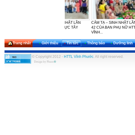
LỄ CẢM TẠ - SINH NHẬT LẦN
CẢM TẠ – SINH NHẬT LẦN THỨ
HTTL
THỨ 30 CỦA KHU VỰC TÂY
42 CỦA BAN PHỤ NỮ HTTL
PHƯỢ
NAM...
VĨNH...
NGÀY
Trang nhất
•
Giới thiệu
•
Tin tức
•
Thông báo
•
Dưỡng linh
© Copyright 2012 -
HTTL Vĩnh Phước
. All right reserved.
Design by
Phuoc
®