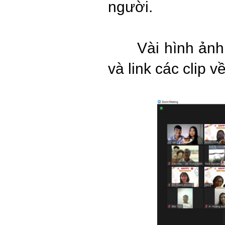
người.
Vài hình ản
và link các clip 