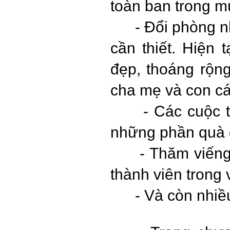
toàn ban trong m
-
Đổi phòng n
cần thiết. Hiện 
đẹp, thoáng rộn
cha mẹ và con cá
-
Các cuộc t
những phần quà gi
-
Thăm viếng
thành viên trong
-
Và còn nhiề