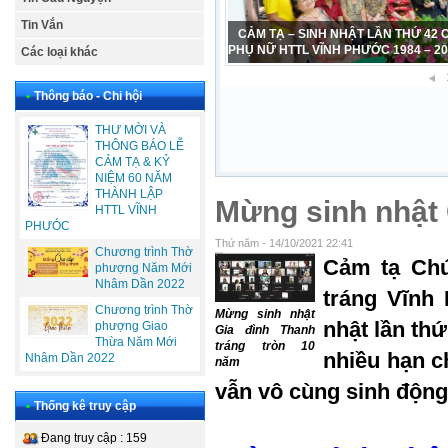
Tin Vắn
CẢM TẠ – SINH NHẬT LẦN THỨ 42
PHỤ NỮ HTTL VĨNH PHƯỚC 1984 – 2
Các loại khác
•
Thông báo - Chi hội
THƯ MỜI VÀ
THÔNG BÁO LỄ
CẢM TẠ & KỶ
NIỆM 60 NĂM
THÀNH LẬP
Mừng sinh nhật 
HTTL VĨNH
PHƯÓC
Thứ năm - 14/10/2021 22:41
Chương trình Thờ
Cảm tạ Chú
phượng Năm Mới
Nhâm Dần 2022
tráng Vĩnh
Chương trình Thờ
Mừng sinh nhật
nhật lần th
phượng Giao
Gia đình Thanh
Thừa Năm Mới
tráng tròn 10
nhiều hạn c
Nhâm Dần 2022
năm
vẫn vô cùng sinh động
•
Thống kê truy cập
Đang truy cập : 159