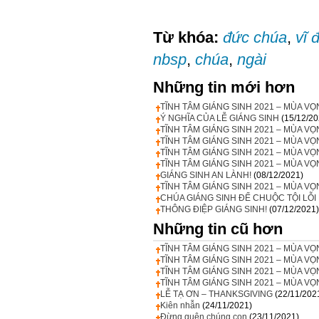
Từ khóa:
đức chúa
,
vĩ 
nbsp
,
chúa
,
ngài
Những tin mới hơn
TĨNH TÂM GIÁNG SINH 2021 – MÙA 
Ý NGHĨA CỦA LỄ GIÁNG SINH
(15/12/20
TĨNH TÂM GIÁNG SINH 2021 – MÙA VỌ
TĨNH TÂM GIÁNG SINH 2021 – MÙA V
TĨNH TÂM GIÁNG SINH 2021 – MÙA VỌ
TĨNH TÂM GIÁNG SINH 2021 – MÙA VỌ
GIÁNG SINH AN LÀNH!
(08/12/2021)
TĨNH TÂM GIÁNG SINH 2021 – MÙA 
CHÚA GIÁNG SINH ĐỂ CHUỘC TỘI LỖI 
THÔNG ĐIỆP GIÁNG SINH!
(07/12/2021)
Những tin cũ hơn
TĨNH TÂM GIÁNG SINH 2021 – MÙA 
TĨNH TÂM GIÁNG SINH 2021 – MÙA VỌ
TĨNH TÂM GIÁNG SINH 2021 – MÙA V
TĨNH TÂM GIÁNG SINH 2021 – MÙA V
LỄ TẠ ƠN – THANKSGIVING
(22/11/202
Kiên nhẫn
(24/11/2021)
Đừng quên chúng con
(23/11/2021)