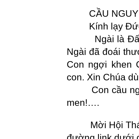
CẦU NGUY
Kính lạy Đứ
Ngài là Đấ
Ngài đã đoái th
Con ngợi khen 
con. Xin Chúa dù
Con cầu ng
men!….
Mời Hội Thá
đường link dưới 