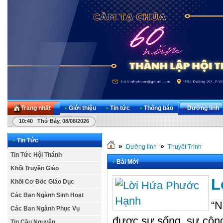
Trang nhất
•
Giới thiệu
•
Tin tức
•
Thông báo
•
Dưỡng linh
10:40 Thứ Bảy, 08/08/2026
•
Tin Tức
»
»
Dưỡng linh
Thuyết Trình
Tin Tức Hội Thánh
•
Bài Mới
Khối Truyền Giáo
L
Khối Cơ Đốc Giáo Dục
Các Ban Ngành Sinh Hoạt
“N
Các Ban Ngành Phục Vụ
được sự sống, sự công 
Tin Cầu Nguyện