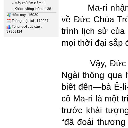
•
Máy chủ tìm kiếm : 1
Ma-ri nhậ
•
Khách viếng thăm : 138
Hôm nay : 16030
về Đức Chúa Trờ
Tháng hiện tại : 172937
Tổng lượt truy cập :
trình lịch sử của
37303114
mọi thời đại sắp
Vậy, Đức
Ngài thông qua 
biết đến—bà Ê-li
cô Ma-ri là một t
trước khải tượn
“đã đoái thương