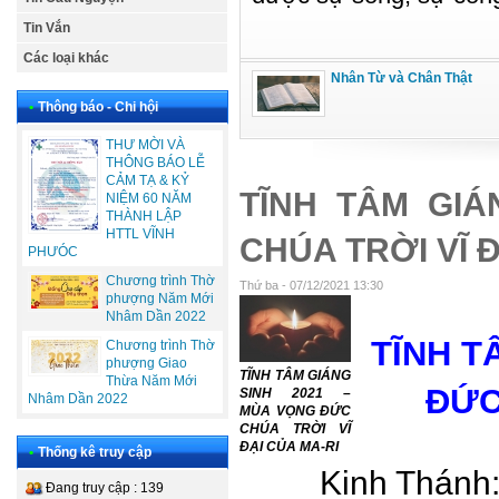
Tin Vắn
Các loại khác
Nhân Từ và Chân Thật
•
Thông báo - Chi hội
THƯ MỜI VÀ
THÔNG BÁO LỄ
CẢM TẠ & KỶ
TĨNH TÂM GIÁ
NIỆM 60 NĂM
THÀNH LẬP
HTTL VĨNH
CHÚA TRỜI VĨ 
PHƯÓC
Chương trình Thờ
Thứ ba - 07/12/2021 13:30
phượng Năm Mới
Nhâm Dần 2022
TĨNH T
Chương trình Thờ
phượng Giao
TĨNH TÂM GIÁNG
Thừa Năm Mới
ĐỨC
SINH 2021 –
Nhâm Dần 2022
MÙA VỌNG ĐỨC
CHÚA TRỜI VĨ
ĐẠI CỦA MA-RI
•
Thống kê truy cập
Kinh Thánh: L
Đang truy cập : 139