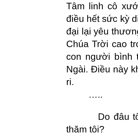
Tâm linh cô xướ
điều hết sức kỳ d
đại lại yêu thư
Chúa Trời cao tr
con người bình
Ngài. Điều này kh
ri.
…..
Do đâu t
thăm tôi?